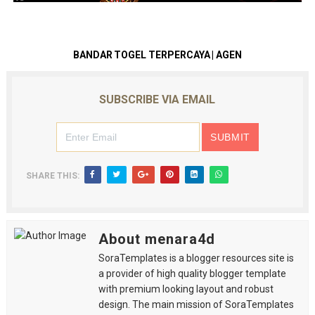
BANDAR TOGEL TERPERCAYA | AGEN
SUBSCRIBE VIA EMAIL
SHARE THIS:
About menara4d
SoraTemplates is a blogger resources site is
a provider of high quality blogger template
with premium looking layout and robust
design. The main mission of SoraTemplates