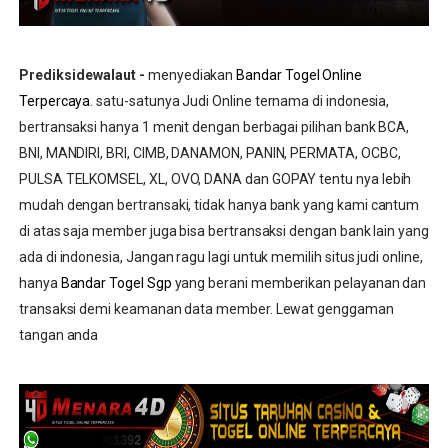
Prediksidewalaut -
menyediakan
Bandar Togel Online
Terpercaya
. satu-satunya Judi Online ternama di indonesia,
bertransaksi hanya 1 menit dengan berbagai pilihan bank BCA,
BNI, MANDIRI, BRI, CIMB, DANAMON, PANIN, PERMATA, OCBC,
PULSA TELKOMSEL, XL, OVO, DANA dan GOPAY tentu nya lebih
mudah dengan bertransaki, tidak hanya bank yang kami cantum
di atas saja member juga bisa bertransaksi dengan bank lain yang
ada di indonesia, Jangan ragu lagi untuk memilih situs judi online,
hanya
Bandar Togel Sgp
yang berani memberikan pelayanan dan
transaksi demi keamanan data member. Lewat genggaman
tangan anda