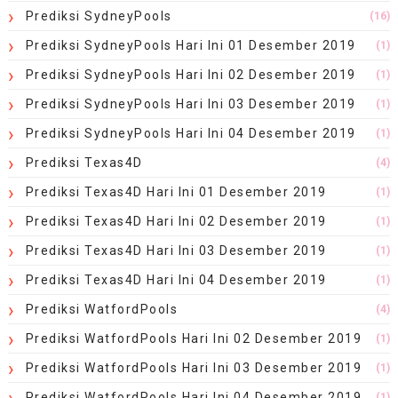
Prediksi SydneyPools
(16)
Prediksi SydneyPools Hari Ini 01 Desember 2019
(1)
Prediksi SydneyPools Hari Ini 02 Desember 2019
(1)
Prediksi SydneyPools Hari Ini 03 Desember 2019
(1)
Prediksi SydneyPools Hari Ini 04 Desember 2019
(1)
Prediksi Texas4D
(4)
Prediksi Texas4D Hari Ini 01 Desember 2019
(1)
Prediksi Texas4D Hari Ini 02 Desember 2019
(1)
Prediksi Texas4D Hari Ini 03 Desember 2019
(1)
Prediksi Texas4D Hari Ini 04 Desember 2019
(1)
Prediksi WatfordPools
(4)
Prediksi WatfordPools Hari Ini 02 Desember 2019
(1)
Prediksi WatfordPools Hari Ini 03 Desember 2019
(1)
Prediksi WatfordPools Hari Ini 04 Desember 2019
(1)