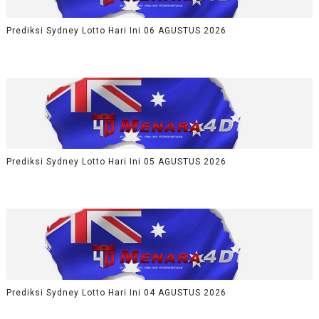
Prediksi Sydney Lotto Hari Ini 06 AGUSTUS 2026
Prediksi Sydney Lotto Hari Ini 05 AGUSTUS 2026
Prediksi Sydney Lotto Hari Ini 04 AGUSTUS 2026