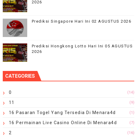
2026
Prediksi Singapore Hari Ini 02 AGUSTUS 2026
Prediksi Hongkong Lotto Hari Ini 05 AGUSTUS
2026
CATEGORIES
0
(14)
11
(9)
16 Pasaran Togel Yang Tersedia Di Menara4d
(1)
16 Permainan Live Casino Online Di Menara4d
(7)
2
(16)