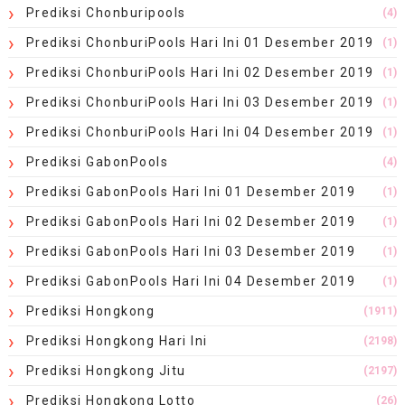
Prediksi Chonburipools
(4)
Prediksi ChonburiPools Hari Ini 01 Desember 2019
(1)
Prediksi ChonburiPools Hari Ini 02 Desember 2019
(1)
Prediksi ChonburiPools Hari Ini 03 Desember 2019
(1)
Prediksi ChonburiPools Hari Ini 04 Desember 2019
(1)
Prediksi GabonPools
(4)
Prediksi GabonPools Hari Ini 01 Desember 2019
(1)
Prediksi GabonPools Hari Ini 02 Desember 2019
(1)
Prediksi GabonPools Hari Ini 03 Desember 2019
(1)
Prediksi GabonPools Hari Ini 04 Desember 2019
(1)
Prediksi Hongkong
(1911)
Prediksi Hongkong Hari Ini
(2198)
Prediksi Hongkong Jitu
(2197)
Prediksi Hongkong Lotto
(26)