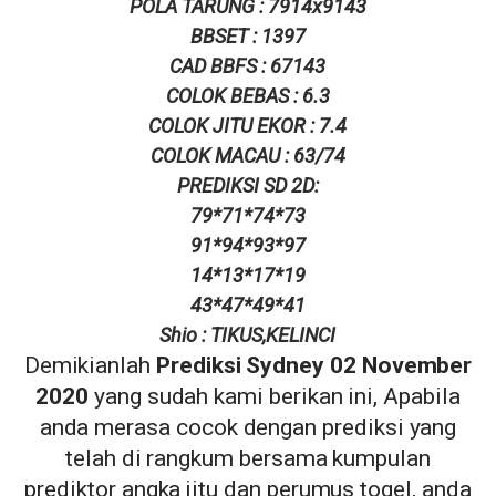
POLA TARUNG : 7914x9143
BBSET : 1397
CAD BBFS : 67143
COLOK BEBAS : 6.3
COLOK JITU EKOR : 7.4
COLOK MACAU : 63/74
PREDIKSI SD 2D:
79*71*74*73
91*94*93*97
14*13*17*19
43*47*49*41
Shio : TIKUS,KELINCI
Demikianlah
Prediksi Sydney 02 November
2020
yang sudah kami berikan ini, Apabila
anda merasa cocok dengan prediksi yang
telah di rangkum bersama kumpulan
prediktor angka jitu dan perumus togel, anda