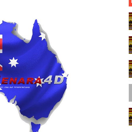
 Ini 02 AGUSTUS 2026
ri Ini 11 APRIL 2026
 11 APRIL 2026
Ini 11 APRIL 2026
i Ini 31 JULI 2026
Ini 31 JULI 2026
i Ini 13 JULI 2026
i 18 FEBRUARI 2026
Ini 30 JULI 2026
i Ini 29 JULI 2026