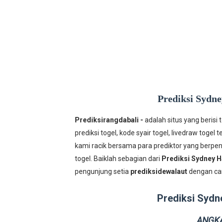
Prediksi Singapore Hari Ini
Prediksi Sydney Lotto Hari 
Prediksi Hongkong Lotto H
Prediksi Singapore Hari In
Prediksi Sydne
Prediksi Sydney Lotto Hari
Prediksirangdabali -
adalah situs yang berisi 
prediksi togel, kode syair togel, livedraw togel 
kami racik bersama para prediktor yang berpe
togel. Baiklah sebagian dari
Prediksi Sydney Ha
pengunjung setia
prediksidewalaut
dengan car
Prediksi Sydne
ANGKA