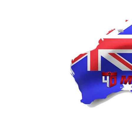
Prediksi Sydney Lotto Hari
Prediksi Hongkong Lotto Ha
Prediksi Singapore Hari Ini
Prediksi Sydney Lotto Hari 
Prediksi Hongkong Lotto Har
Prediksi Sydney Lotto Hari 
Prediksi Hongkong Lotto Har
Prediksi Singapore Hari In
Prediksi Sydney Lotto Hari 
Prediksi Hongkong Lotto Har