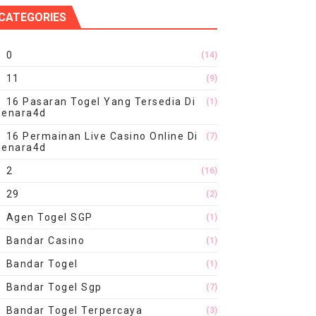
CATEGORIES
0
(14)
11
(9)
16 Pasaran Togel Yang Tersedia Di
(1)
enara4d
16 Permainan Live Casino Online Di
(7)
enara4d
2
(16)
29
(2)
Agen Togel SGP
(1)
Bandar Casino
(1)
Bandar Togel
(1)
Bandar Togel Sgp
(7)
Bandar Togel Terpercaya
(3)