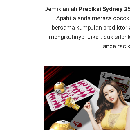
Demikianlah
Prediksi Sydney 2
Apabila anda merasa cocok 
bersama kumpulan prediktor a
mengikutinya. Jika tidak sila
anda raci