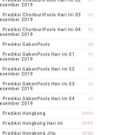
Prediksi ChonburiPools Hari Ini 02
(1)
esember 2019
Prediksi ChonburiPools Hari Ini 03
(1)
esember 2019
Prediksi ChonburiPools Hari Ini 04
(1)
esember 2019
Prediksi GabonPools
(4)
Prediksi GabonPools Hari Ini 01
(1)
esember 2019
Prediksi GabonPools Hari Ini 02
(1)
esember 2019
Prediksi GabonPools Hari Ini 03
(1)
esember 2019
Prediksi GabonPools Hari Ini 04
(1)
esember 2019
Prediksi Hongkong
(1911)
Prediksi Hongkong Hari Ini
(2197)
Prediksi Hongkong Jitu
(2196)