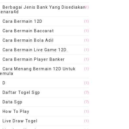
Berbagai Jenis Bank Yang Disediakan
(1)
enara4d
Cara Bermain 12D
(1)
Cara Bermain Baccarat
(1)
Cara Bermain Bola Adil
(1)
Cara Bermain Live Game 12D.
(1)
Cara Bermain Player Banker
(1)
Cara Menang Bermain 12D Untuk
(1)
emula
D
(1)
Daftar Togel Sgp
(7)
Data Sgp
(7)
How To Play
(1)
Live Draw Togel
(1)