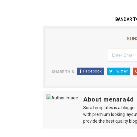
BANDAR T
SUB
Facebook
Twitter
SHARE THIS:
About menara4d
SoraTemplates is a blogger r
with premium looking layout
provide the best quality blo