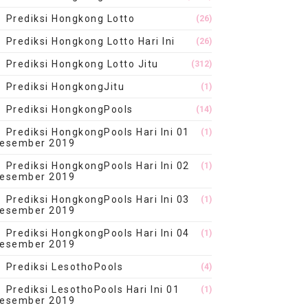
Prediksi Hongkong Lotto
(26)
Prediksi Hongkong Lotto Hari Ini
(26)
Prediksi Hongkong Lotto Jitu
(312)
Prediksi HongkongJitu
(1)
Prediksi HongkongPools
(14)
Prediksi HongkongPools Hari Ini 01
(1)
esember 2019
Prediksi HongkongPools Hari Ini 02
(1)
esember 2019
Prediksi HongkongPools Hari Ini 03
(1)
esember 2019
Prediksi HongkongPools Hari Ini 04
(1)
esember 2019
Prediksi LesothoPools
(4)
Prediksi LesothoPools Hari Ini 01
(1)
esember 2019