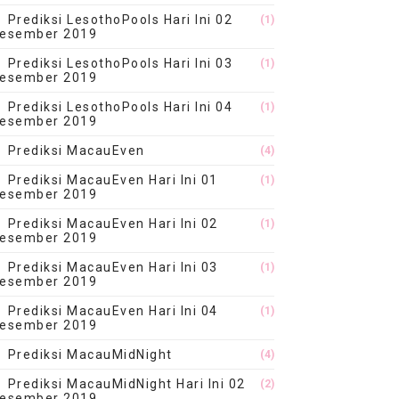
Prediksi LesothoPools Hari Ini 02
(1)
esember 2019
Prediksi LesothoPools Hari Ini 03
(1)
esember 2019
Prediksi LesothoPools Hari Ini 04
(1)
esember 2019
Prediksi MacauEven
(4)
Prediksi MacauEven Hari Ini 01
(1)
esember 2019
Prediksi MacauEven Hari Ini 02
(1)
esember 2019
Prediksi MacauEven Hari Ini 03
(1)
esember 2019
Prediksi MacauEven Hari Ini 04
(1)
esember 2019
Prediksi MacauMidNight
(4)
Prediksi MacauMidNight Hari Ini 02
(2)
esember 2019