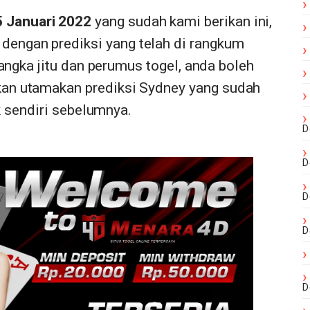
5 Januari 2022
yang sudah kami berikan ini,
dengan prediksi yang telah di rangkum
ngka jitu dan perumus togel, anda boleh
hkan utamakan prediksi Sydney yang sudah
k sendiri sebelumnya.
D
D
D
D
D