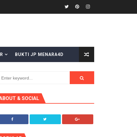
IR
BUKTI JP MENARA4D
ABOUT & SOCIAL