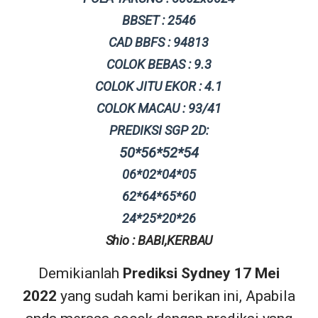
BBSET : 2546
CAD BBFS : 94813
COLOK BEBAS : 9.3
COLOK JITU EKOR : 4.1
COLOK MACAU : 93/41
PREDIKSI SGP 2D:
50*56*52*54
06*02*04*05
62*64*65*60
24*25*20*26
Shio : BABI,KERBAU
Demikianlah
Prediksi Sydney 17 Mei
2022
yang sudah kami berikan ini, Apabila