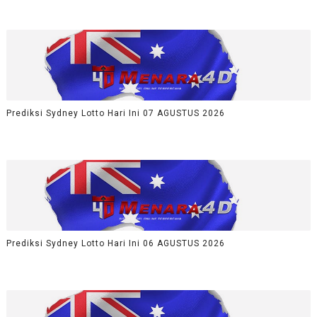
Prediksi Sydney Lotto Hari Ini 07 AGUSTUS 2026
Prediksi Sydney Lotto Hari Ini 06 AGUSTUS 2026