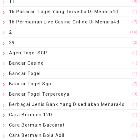
11
(9)
16 Pasaran Togel Yang Tersedia Di Menara4d
(1)
16 Permainan Live Casino Online Di Menara4d
(7)
2
(16)
29
(2)
Agen Togel SGP
(1)
Bandar Casino
(1)
Bandar Togel
(1)
Bandar Togel Sgp
(7)
Bandar Togel Terpercaya
(3)
Berbagai Jenis Bank Yang Disediakan Menara4d
(1)
Cara Bermain 12D
(1)
Cara Bermain Baccarat
(1)
Cara Bermain Bola Adil
(1)