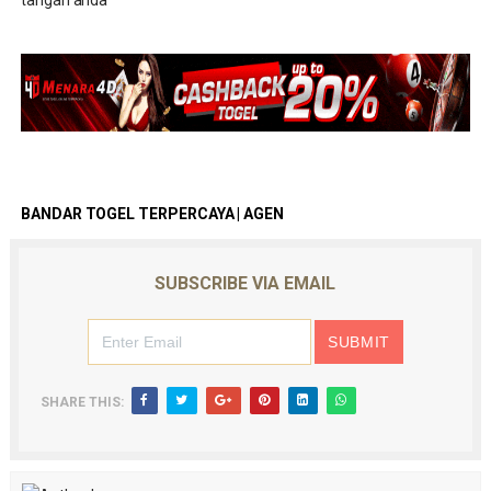
tangan anda
BANDAR TOGEL TERPERCAYA | AGEN
SUBSCRIBE VIA EMAIL
SHARE THIS: