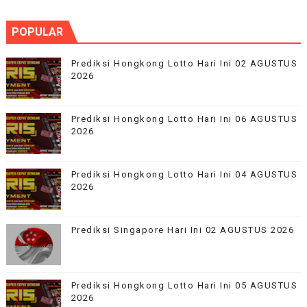
POPULAR
Prediksi Hongkong Lotto Hari Ini 02 AGUSTUS
2026
Prediksi Hongkong Lotto Hari Ini 06 AGUSTUS
2026
Prediksi Hongkong Lotto Hari Ini 04 AGUSTUS
2026
Prediksi Singapore Hari Ini 02 AGUSTUS 2026
Prediksi Hongkong Lotto Hari Ini 05 AGUSTUS
2026