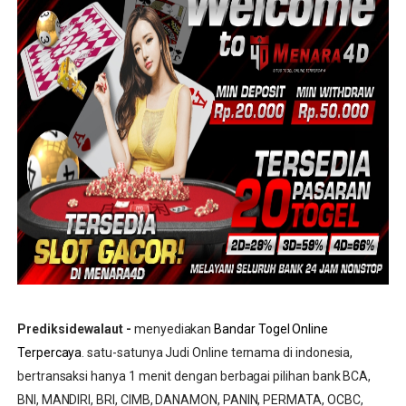
Prediksidewalaut -
menyediakan
Bandar Togel Online
Terpercaya
. satu-satunya Judi Online ternama di indonesia,
bertransaksi hanya 1 menit dengan berbagai pilihan bank BCA,
BNI, MANDIRI, BRI, CIMB, DANAMON, PANIN, PERMATA, OCBC,