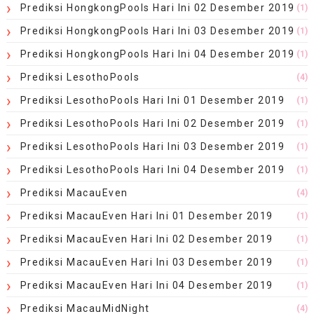
Prediksi HongkongPools Hari Ini 02 Desember 2019
(1)
Prediksi HongkongPools Hari Ini 03 Desember 2019
(1)
Prediksi HongkongPools Hari Ini 04 Desember 2019
(1)
Prediksi LesothoPools
(4)
Prediksi LesothoPools Hari Ini 01 Desember 2019
(1)
Prediksi LesothoPools Hari Ini 02 Desember 2019
(1)
Prediksi LesothoPools Hari Ini 03 Desember 2019
(1)
Prediksi LesothoPools Hari Ini 04 Desember 2019
(1)
Prediksi MacauEven
(4)
Prediksi MacauEven Hari Ini 01 Desember 2019
(1)
Prediksi MacauEven Hari Ini 02 Desember 2019
(1)
Prediksi MacauEven Hari Ini 03 Desember 2019
(1)
Prediksi MacauEven Hari Ini 04 Desember 2019
(1)
Prediksi MacauMidNight
(4)