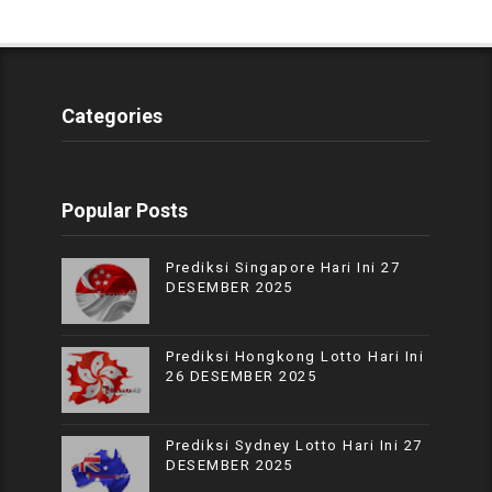
Categories
Popular Posts
Prediksi Singapore Hari Ini 27
DESEMBER 2025
Prediksi Hongkong Lotto Hari Ini
26 DESEMBER 2025
Prediksi Sydney Lotto Hari Ini 27
DESEMBER 2025