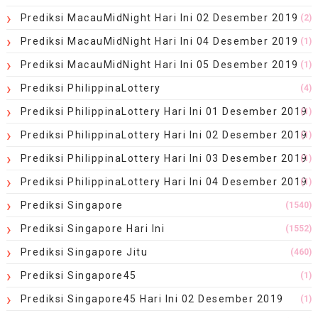
Prediksi MacauMidNight Hari Ini 02 Desember 2019
(2)
Prediksi MacauMidNight Hari Ini 04 Desember 2019
(1)
Prediksi MacauMidNight Hari Ini 05 Desember 2019
(1)
Prediksi PhilippinaLottery
(4)
Prediksi PhilippinaLottery Hari Ini 01 Desember 2019
(1)
Prediksi PhilippinaLottery Hari Ini 02 Desember 2019
(1)
Prediksi PhilippinaLottery Hari Ini 03 Desember 2019
(1)
Prediksi PhilippinaLottery Hari Ini 04 Desember 2019
(1)
Prediksi Singapore
(1540)
Prediksi Singapore Hari Ini
(1552)
Prediksi Singapore Jitu
(460)
Prediksi Singapore45
(1)
Prediksi Singapore45 Hari Ini 02 Desember 2019
(1)