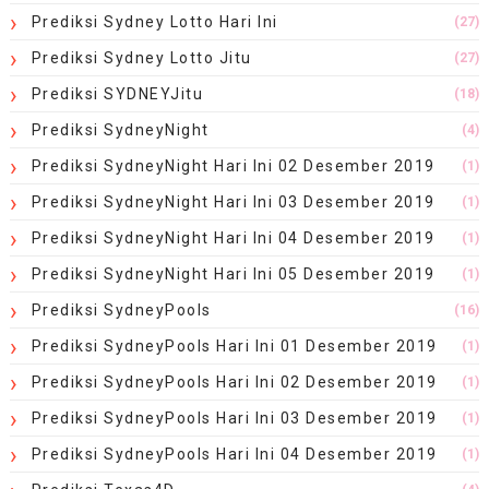
Prediksi Sydney Lotto Hari Ini
(27)
Prediksi Sydney Lotto Jitu
(27)
Prediksi SYDNEYJitu
(18)
Prediksi SydneyNight
(4)
Prediksi SydneyNight Hari Ini 02 Desember 2019
(1)
Prediksi SydneyNight Hari Ini 03 Desember 2019
(1)
Prediksi SydneyNight Hari Ini 04 Desember 2019
(1)
Prediksi SydneyNight Hari Ini 05 Desember 2019
(1)
Prediksi SydneyPools
(16)
Prediksi SydneyPools Hari Ini 01 Desember 2019
(1)
Prediksi SydneyPools Hari Ini 02 Desember 2019
(1)
Prediksi SydneyPools Hari Ini 03 Desember 2019
(1)
Prediksi SydneyPools Hari Ini 04 Desember 2019
(1)