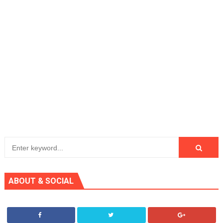
ABOUT & SOCIAL