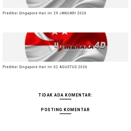
Prediksi Singapore Hari Ini 29 JANUARI 2026
Prediksi Singapore Hari Ini 02 AGUSTUS 2026
TIDAK ADA KOMENTAR:
POSTING KOMENTAR