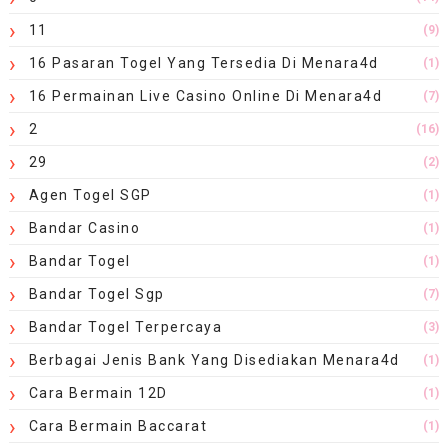
11
(9)
16 Pasaran Togel Yang Tersedia Di Menara4d
(1)
16 Permainan Live Casino Online Di Menara4d
(7)
2
(16)
29
(2)
Agen Togel SGP
(1)
Bandar Casino
(1)
Bandar Togel
(1)
Bandar Togel Sgp
(7)
Bandar Togel Terpercaya
(3)
Berbagai Jenis Bank Yang Disediakan Menara4d
(1)
Cara Bermain 12D
(1)
Cara Bermain Baccarat
(1)