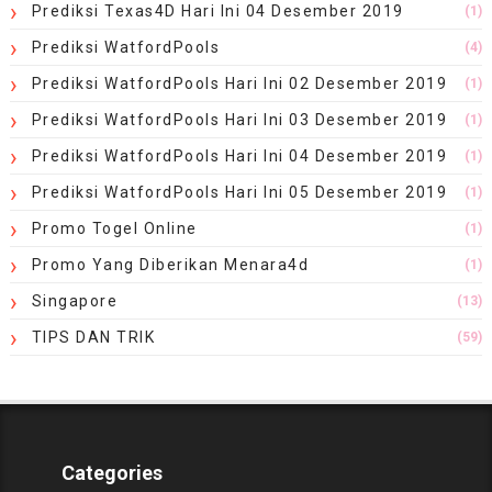
Prediksi Texas4D Hari Ini 04 Desember 2019
(1)
Prediksi WatfordPools
(4)
Prediksi WatfordPools Hari Ini 02 Desember 2019
(1)
Prediksi WatfordPools Hari Ini 03 Desember 2019
(1)
Prediksi WatfordPools Hari Ini 04 Desember 2019
(1)
Prediksi WatfordPools Hari Ini 05 Desember 2019
(1)
Promo Togel Online
(1)
Promo Yang Diberikan Menara4d
(1)
Singapore
(13)
TIPS DAN TRIK
(59)
Categories