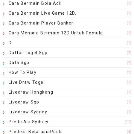
Cara Bermain Bola Adil
(1)
Cara Bermain Live Game 12D.
(1)
Cara Bermain Player Banker
(1)
Cara Menang Bermain 12D Untuk Pemula
(1)
D
(1)
Daftar Togel Sgp
(7)
Data Sgp
(7)
How To Play
(1)
Live Draw Togel
(1)
Livedraw Hongkong
(1)
Livedraw Sgp
(1)
Livedraw Sydney
(1)
PredikAsi Sydney
(11)
Prediksi BelarusiaPools
(4)