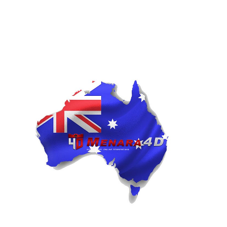
Prediksi Singapore Hari Ini 02 AGUSTUS 2026
Prediksi Sydney Lotto Hari Ini 02 AGUSTUS 2026
Prediksi Hongkong Lotto Hari Ini 11 APRIL 2026
Prediksi Singapore Hari Ini 11 APRIL 2026
Prediksi Sydney Lotto Hari Ini 11 APRIL 2026
Prediksi Hongkong Lotto Hari Ini 31 JULI 2026
Prediksi Sydney Lotto Hari Ini 31 JULI 2026
Prediksi Hongkong Lotto Hari Ini 13 JULI 2026
Prediksi Singapore Hari Ini 18 FEBRUARI 2026
Prediksi Sydney Lotto Hari Ini 30 JULI 2026