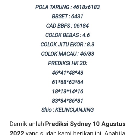
POLA TARUNG : 4618x6183
BBSET : 6431
CAD BBFS : 06184
COLOK BEBAS : 4.6
COLOK JITU EKOR : 8.3
COLOK MACAU : 46/83
PREDIKSI HK 2D:
46*41*48*43
61*68*63*64
18*13*14*16
83*84*86*81
Shio : KELINCI,ANJING
Demikianlah
Prediksi Sydney 10 Agustus
2022
yang sudah kami berikan ini, Apabila