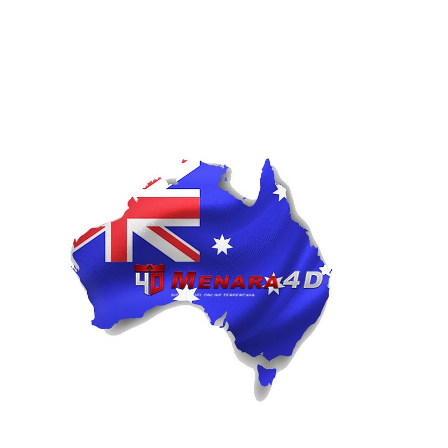
Prediksi Hongkong Lotto Hari Ini 03 AGUSTUS 2026
Prediksi Singapore Hari Ini 29 JANUARI 2026
Prediksi Sydney Lotto Hari Ini 03 AGUSTUS 2026
Prediksi Hongkong Lotto Hari Ini 02 AGUSTUS 2026
Prediksi Singapore Hari Ini 02 AGUSTUS 2026
Prediksi Sydney Lotto Hari Ini 02 AGUSTUS 2026
Prediksi Hongkong Lotto Hari Ini 11 APRIL 2026
Prediksi Singapore Hari Ini 11 APRIL 2026
Prediksi Sydney Lotto Hari Ini 11 APRIL 2026
Prediksi Hongkong Lotto Hari Ini 31 JULI 2026