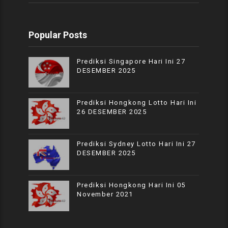
Popular Posts
Prediksi Singapore Hari Ini 27
DESEMBER 2025
Prediksi Hongkong Lotto Hari Ini
26 DESEMBER 2025
Prediksi Sydney Lotto Hari Ini 27
DESEMBER 2025
Prediksi Hongkong Hari Ini 05
November 2021