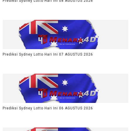
Prediksi Sydney Lotto Hari Ini 08 AGUSTUS 2026
Prediksi Sydney Lotto Hari Ini 07 AGUSTUS 2026
Prediksi Sydney Lotto Hari Ini 06 AGUSTUS 2026