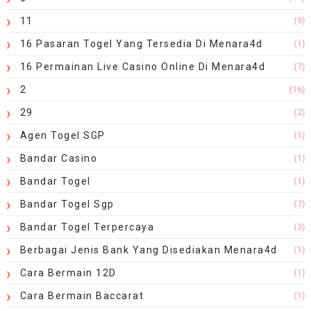
11
(9)
16 Pasaran Togel Yang Tersedia Di Menara4d
(1)
16 Permainan Live Casino Online Di Menara4d
(7)
2
(16)
29
(2)
Agen Togel SGP
(1)
Bandar Casino
(1)
Bandar Togel
(1)
Bandar Togel Sgp
(7)
Bandar Togel Terpercaya
(3)
Berbagai Jenis Bank Yang Disediakan Menara4d
(1)
Cara Bermain 12D
(1)
Cara Bermain Baccarat
(1)