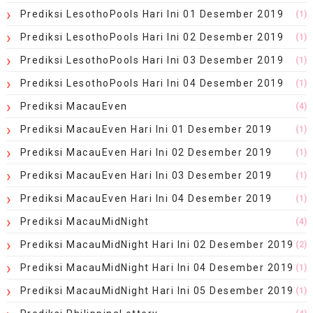
Prediksi LesothoPools Hari Ini 01 Desember 2019
(1)
Prediksi LesothoPools Hari Ini 02 Desember 2019
(1)
Prediksi LesothoPools Hari Ini 03 Desember 2019
(1)
Prediksi LesothoPools Hari Ini 04 Desember 2019
(1)
Prediksi MacauEven
(4)
Prediksi MacauEven Hari Ini 01 Desember 2019
(1)
Prediksi MacauEven Hari Ini 02 Desember 2019
(1)
Prediksi MacauEven Hari Ini 03 Desember 2019
(1)
Prediksi MacauEven Hari Ini 04 Desember 2019
(1)
Prediksi MacauMidNight
(4)
Prediksi MacauMidNight Hari Ini 02 Desember 2019
(2)
Prediksi MacauMidNight Hari Ini 04 Desember 2019
(1)
Prediksi MacauMidNight Hari Ini 05 Desember 2019
(1)