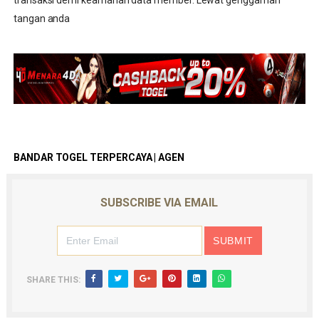
transaksi demi keamanan data member. Lewat genggaman
tangan anda
BANDAR TOGEL TERPERCAYA | AGEN
SUBSCRIBE VIA EMAIL
SHARE THIS: