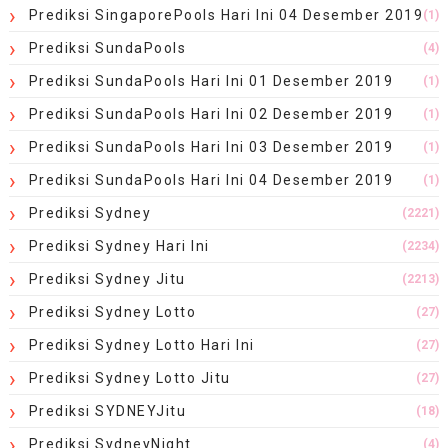
Prediksi SingaporePools Hari Ini 04 Desember 2019
(1)
Prediksi SundaPools
(4)
Prediksi SundaPools Hari Ini 01 Desember 2019
(1)
Prediksi SundaPools Hari Ini 02 Desember 2019
(1)
Prediksi SundaPools Hari Ini 03 Desember 2019
(1)
Prediksi SundaPools Hari Ini 04 Desember 2019
(1)
Prediksi Sydney
(2221)
Prediksi Sydney Hari Ini
(2234)
Prediksi Sydney Jitu
(2213)
Prediksi Sydney Lotto
(27)
Prediksi Sydney Lotto Hari Ini
(27)
Prediksi Sydney Lotto Jitu
(27)
Prediksi SYDNEYJitu
(18)
Prediksi SydneyNight
(4)