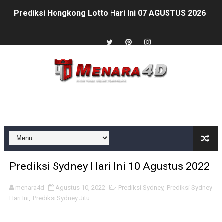
Prediksi Hongkong Lotto Hari Ini 07 AGUSTUS 2026
Prediksi Sydney Lotto Hari Ini 07 AGUSTUS 2026
Prediksi Hongkong Lotto Hari Ini 06 AGUSTUS 2026
Prediksi Singapore Hari Ini 30 MARET 2026
Prediksi Sydney Lotto Hari Ini 06 AGUSTUS 2026
Prediksi Hongkong Lotto Hari Ini 05 AGUSTUS 2026
Prediksi Singapore Hari Ini 05 AGUSTUS 2026
Prediksi Sydney Hari Ini 10 Agustus 2022
Prediksi Sydney Lotto Hari Ini 05 AGUSTUS 2026
menara4d
Agustus 10, 2022
Prediksi Sydney
,
Prediksi Sydney
Prediksi Hongkong Lotto Hari Ini 04 AGUSTUS 2026
Hari Ini
,
Prediksi Sydney Jitu
Prediksi Sydney Lotto Hari Ini 04 AGUSTUS 2026