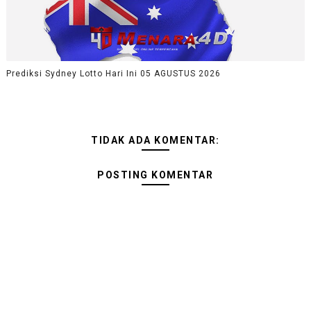
Prediksi Sydney Lotto Hari Ini 05 AGUSTUS 2026
TIDAK ADA KOMENTAR:
POSTING KOMENTAR