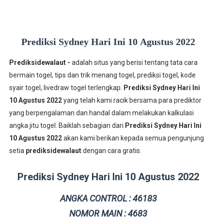
Prediksi Sydney Lotto Hari Ini 31 JULI 2026
Prediksi Hongkong Lotto Hari Ini 13 JULI 2026
Prediksi Sydney Hari Ini 10 Agustus 2022
Prediksi Hongkong Lotto Hari Ini 08 AGUSTUS 2026
Prediksidewalaut -
adalah situs yang berisi tentang tata cara
bermain togel, tips dan trik menang togel, prediksi togel, kode
Prediksi Singapore Hari Ini 08 AGUSTUS 2026
syair togel, livedraw togel terlengkap.
Prediksi Sydney Hari Ini
Prediksi Sydney Lotto Hari Ini 08 AGUSTUS 2026
10 Agustus 2022
yang telah kami racik bersama para prediktor
yang berpengalaman dan handal dalam melakukan kalkulasi
angka jitu togel. Baiklah sebagian dari
Prediksi Sydney Hari Ini
10 Agustus 2022
akan kami berikan kepada semua pengunjung
setia
prediksidewalaut
dengan cara gratis.
Prediksi Sydney Hari Ini 10 Agustus 2022
ANGKA CONTROL : 46183
NOMOR MAIN : 4683