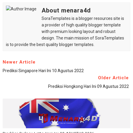
About menara4d
SoraTemplates is a blogger resources site is
a provider of high quality blogger template
with premium looking layout and robust
design. The main mission of SoraTemplates
is to provide the best quality blogger templates.
Newer Article
Prediksi Singapore Hari Ini 10 Agustus 2022
Older Article
Prediksi Hongkong Hari Ini 09 Agustus 2022