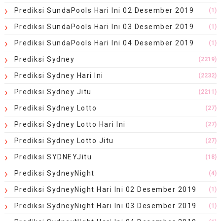
Prediksi SundaPools Hari Ini 02 Desember 2019
(1)
Prediksi SundaPools Hari Ini 03 Desember 2019
(1)
Prediksi SundaPools Hari Ini 04 Desember 2019
(1)
Prediksi Sydney
(2219)
Prediksi Sydney Hari Ini
(2232)
Prediksi Sydney Jitu
(2211)
Prediksi Sydney Lotto
(27)
Prediksi Sydney Lotto Hari Ini
(27)
Prediksi Sydney Lotto Jitu
(27)
Prediksi SYDNEYJitu
(18)
Prediksi SydneyNight
(4)
Prediksi SydneyNight Hari Ini 02 Desember 2019
(1)
Prediksi SydneyNight Hari Ini 03 Desember 2019
(1)