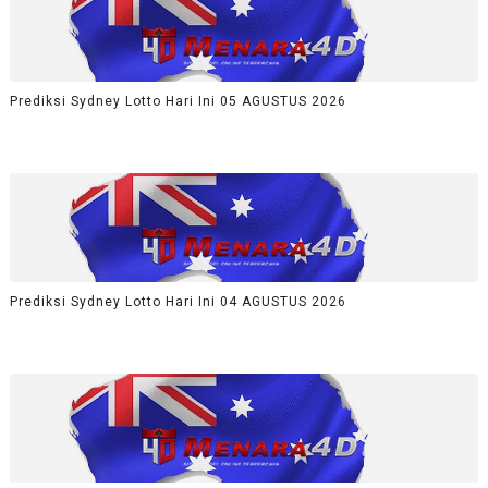
Prediksi Sydney Lotto Hari Ini 05 AGUSTUS 2026
Prediksi Sydney Lotto Hari Ini 04 AGUSTUS 2026