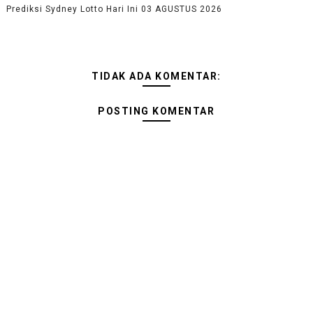
Prediksi Sydney Lotto Hari Ini 03 AGUSTUS 2026
TIDAK ADA KOMENTAR:
POSTING KOMENTAR