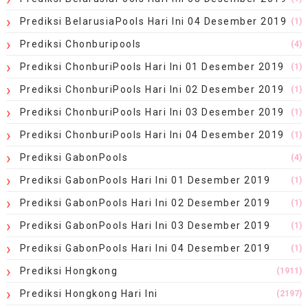
Prediksi BelarusiaPools Hari Ini 04 Desember 2019
(1)
Prediksi Chonburipools
(4)
Prediksi ChonburiPools Hari Ini 01 Desember 2019
(1)
Prediksi ChonburiPools Hari Ini 02 Desember 2019
(1)
Prediksi ChonburiPools Hari Ini 03 Desember 2019
(1)
Prediksi ChonburiPools Hari Ini 04 Desember 2019
(1)
Prediksi GabonPools
(4)
Prediksi GabonPools Hari Ini 01 Desember 2019
(1)
Prediksi GabonPools Hari Ini 02 Desember 2019
(1)
Prediksi GabonPools Hari Ini 03 Desember 2019
(1)
Prediksi GabonPools Hari Ini 04 Desember 2019
(1)
Prediksi Hongkong
(1911)
Prediksi Hongkong Hari Ini
(2197)