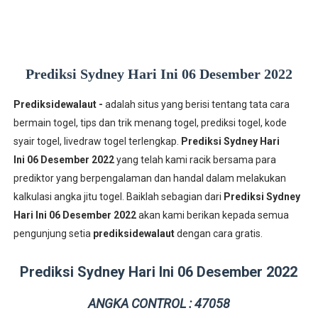
Prediksi Sydney Lotto Hari Ini 31 JULI 2026
Prediksi Hongkong Lotto Hari Ini 13 JULI 2026
Prediksi Sydney Hari Ini 06 Desember 2022
Prediksi Hongkong Lotto Hari Ini 08 AGUSTUS 2026
Prediksidewalaut -
adalah situs yang berisi tentang tata cara
Prediksi Singapore Hari Ini 08 AGUSTUS 2026
bermain togel, tips dan trik menang togel, prediksi togel, kode
syair togel, livedraw togel terlengkap.
Prediksi Sydney Hari
Prediksi Sydney Lotto Hari Ini 08 AGUSTUS 2026
Ini 06 Desember 2022
yang telah kami racik bersama para
prediktor yang berpengalaman dan handal dalam melakukan
kalkulasi angka jitu togel. Baiklah sebagian dari
Prediksi Sydney
Hari Ini 06 Desember 2022
akan kami berikan kepada semua
pengunjung setia
prediksidewalaut
dengan cara gratis.
Prediksi Sydney Hari Ini 06 Desember 2022
ANGKA CONTROL : 47058