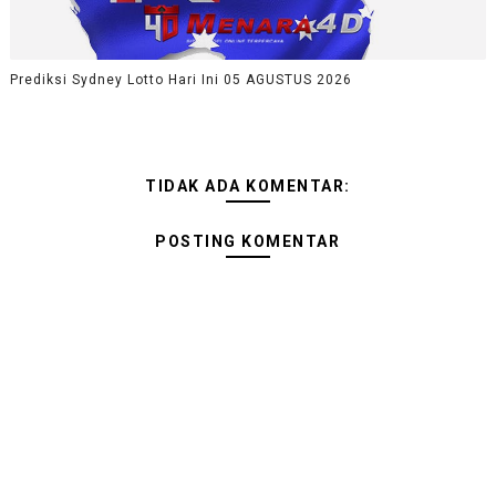
Prediksi Sydney Lotto Hari Ini 05 AGUSTUS 2026
TIDAK ADA KOMENTAR:
POSTING KOMENTAR