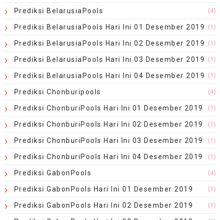
Prediksi BelarusiaPools
(4)
Prediksi BelarusiaPools Hari Ini 01 Desember 2019
(1)
Prediksi BelarusiaPools Hari Ini 02 Desember 2019
(1)
Prediksi BelarusiaPools Hari Ini 03 Desember 2019
(1)
Prediksi BelarusiaPools Hari Ini 04 Desember 2019
(1)
Prediksi Chonburipools
(4)
Prediksi ChonburiPools Hari Ini 01 Desember 2019
(1)
Prediksi ChonburiPools Hari Ini 02 Desember 2019
(1)
Prediksi ChonburiPools Hari Ini 03 Desember 2019
(1)
Prediksi ChonburiPools Hari Ini 04 Desember 2019
(1)
Prediksi GabonPools
(4)
Prediksi GabonPools Hari Ini 01 Desember 2019
(1)
Prediksi GabonPools Hari Ini 02 Desember 2019
(1)