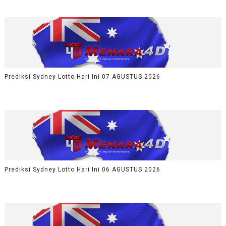
Prediksi Sydney Lotto Hari Ini 07 AGUSTUS 2026
Prediksi Sydney Lotto Hari Ini 06 AGUSTUS 2026