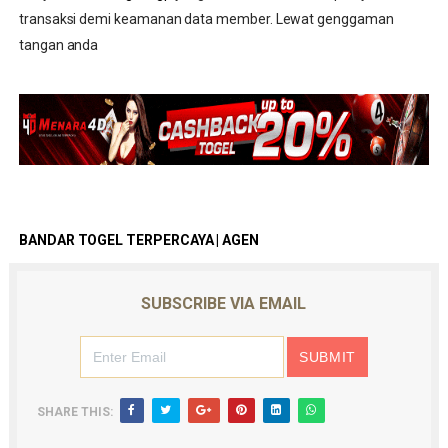
transaksi demi keamanan data member. Lewat genggaman
tangan anda
BANDAR TOGEL TERPERCAYA | AGEN
SUBSCRIBE VIA EMAIL
SHARE THIS: