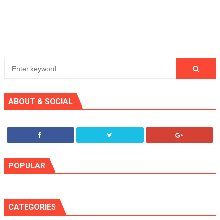
ABOUT & SOCIAL
POPULAR
CATEGORIES