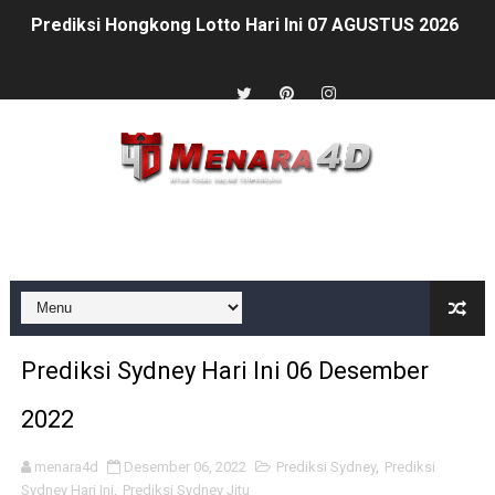
Prediksi Hongkong Lotto Hari Ini 07 AGUSTUS 2026
Prediksi Sydney Lotto Hari Ini 07 AGUSTUS 2026
Prediksi Hongkong Lotto Hari Ini 06 AGUSTUS 2026
Prediksi Singapore Hari Ini 30 MARET 2026
Prediksi Sydney Lotto Hari Ini 06 AGUSTUS 2026
Prediksi Hongkong Lotto Hari Ini 05 AGUSTUS 2026
Prediksi Singapore Hari Ini 05 AGUSTUS 2026
Prediksi Sydney Hari Ini 06 Desember
Prediksi Sydney Lotto Hari Ini 05 AGUSTUS 2026
2022
Prediksi Hongkong Lotto Hari Ini 04 AGUSTUS 2026
menara4d
Desember 06, 2022
Prediksi Sydney
,
Prediksi
Prediksi Sydney Lotto Hari Ini 04 AGUSTUS 2026
Sydney Hari Ini
,
Prediksi Sydney Jitu