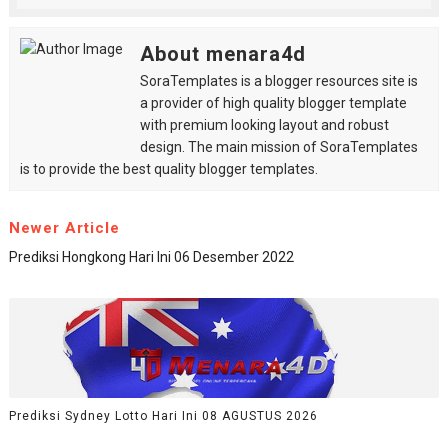
About menara4d
SoraTemplates is a blogger resources site is
a provider of high quality blogger template
with premium looking layout and robust
design. The main mission of SoraTemplates
is to provide the best quality blogger templates.
Newer Article
Prediksi Hongkong Hari Ini 06 Desember 2022
Prediksi Sydney Lotto Hari Ini 08 AGUSTUS 2026