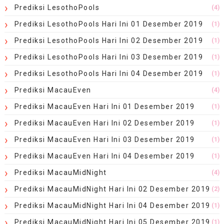
Prediksi LesothoPools
(4)
Prediksi LesothoPools Hari Ini 01 Desember 2019
(1)
Prediksi LesothoPools Hari Ini 02 Desember 2019
(1)
Prediksi LesothoPools Hari Ini 03 Desember 2019
(1)
Prediksi LesothoPools Hari Ini 04 Desember 2019
(1)
Prediksi MacauEven
(4)
Prediksi MacauEven Hari Ini 01 Desember 2019
(1)
Prediksi MacauEven Hari Ini 02 Desember 2019
(1)
Prediksi MacauEven Hari Ini 03 Desember 2019
(1)
Prediksi MacauEven Hari Ini 04 Desember 2019
(1)
Prediksi MacauMidNight
(4)
Prediksi MacauMidNight Hari Ini 02 Desember 2019
(2)
Prediksi MacauMidNight Hari Ini 04 Desember 2019
(1)
Prediksi MacauMidNight Hari Ini 05 Desember 2019
(1)