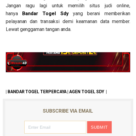
Jangan ragu lagi untuk memilih situs judi online,
hanya
Bandar Togel Sdy
yang berani memberikan
pelayanan dan transaksi demi keamanan data member.
Lewat genggaman tangan anda.
|
BANDAR TOGEL TERPERCAYA | AGEN
TOGEL SDY
|
SUBSCRIBE VIA EMAIL