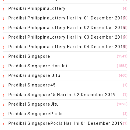
Prediksi PhilippinaLottery
(4)
Prediksi PhilippinaLottery Hari Ini 01 Desember 2019
(1)
Prediksi PhilippinaLottery Hari Ini 02 Desember 2019
(1)
Prediksi PhilippinaLottery Hari Ini 03 Desember 2019
(1)
Prediksi PhilippinaLottery Hari Ini 04 Desember 2019
(1)
Prediksi Singapore
(1541)
Prediksi Singapore Hari Ini
(1553)
Prediksi Singapore Jitu
(460)
Prediksi Singapore45
(1)
Prediksi Singapore45 Hari Ini 02 Desember 2019
(1)
Prediksi SingaporeJitu
(1093)
Prediksi SingaporePools
(3)
Prediksi SingaporePools Hari Ini 01 Desember 2019
(1)