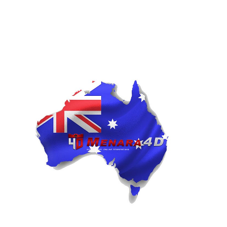
Prediksi Hongkong Lotto Hari Ini 03 AGUSTUS 2026
Prediksi Singapore Hari Ini 29 JANUARI 2026
Prediksi Sydney Lotto Hari Ini 03 AGUSTUS 2026
Prediksi Hongkong Lotto Hari Ini 02 AGUSTUS 2026
Prediksi Singapore Hari Ini 02 AGUSTUS 2026
Prediksi Sydney Lotto Hari Ini 02 AGUSTUS 2026
Prediksi Hongkong Lotto Hari Ini 11 APRIL 2026
Prediksi Singapore Hari Ini 11 APRIL 2026
Prediksi Sydney Lotto Hari Ini 11 APRIL 2026
Prediksi Hongkong Lotto Hari Ini 31 JULI 2026