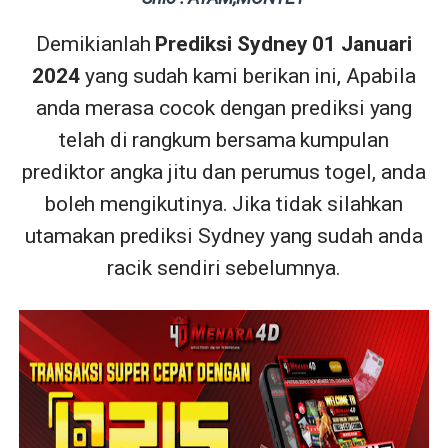
Demikianlah
Prediksi Sydney 01 Januari
2024
yang sudah kami berikan ini, Apabila
anda merasa cocok dengan prediksi yang
telah di rangkum bersama kumpulan
prediktor angka jitu dan perumus togel, anda
boleh mengikutinya. Jika tidak silahkan
utamakan prediksi Sydney yang sudah anda
racik sendiri sebelumnya.