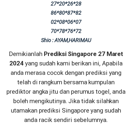
27*20*26*28
86*80*87*82
02*08*06*07
70*78*76*72
Shio : AYAM,HARIMAU
Demikianlah
Prediksi Singapore 27
Maret
2024
yang sudah kami berikan ini, Apabila
anda merasa cocok dengan prediksi yang
telah di rangkum bersama kumpulan
prediktor angka jitu dan perumus togel, anda
boleh mengikutinya. Jika tidak silahkan
utamakan prediksi Singapore yang sudah
anda racik sendiri sebelumnya.