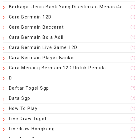
Berbagai Jenis Bank Yang Disediakan Menara4d
(1)
Cara Bermain 12D
(1)
Cara Bermain Baccarat
(1)
Cara Bermain Bola Adil
(1)
Cara Bermain Live Game 12D.
(1)
Cara Bermain Player Banker
(1)
Cara Menang Bermain 12D Untuk Pemula
(1)
D
(1)
Daftar Togel Sgp
(7)
Data Sgp
(7)
How To Play
(1)
Live Draw Togel
(1)
Livedraw Hongkong
(1)