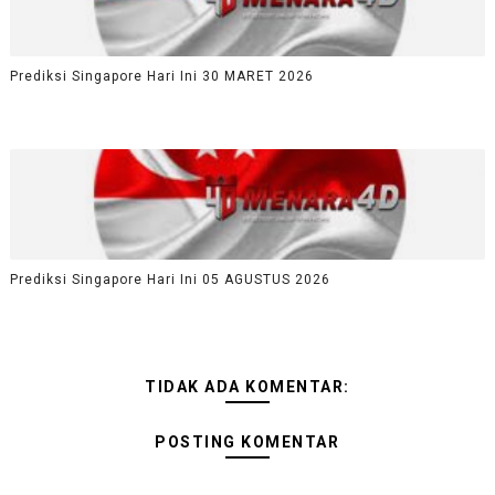
Prediksi Singapore Hari Ini 30 MARET 2026
Prediksi Singapore Hari Ini 05 AGUSTUS 2026
TIDAK ADA KOMENTAR:
POSTING KOMENTAR