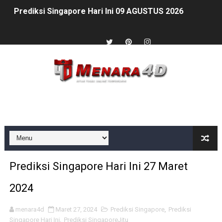
Prediksi Sydney Lotto Hari Ini 09 AGUSTUS 2026
Prediksi Hongkong Lotto Hari Ini 08 AGUSTUS 2026
Prediksi Singapore Hari Ini 08 AGUSTUS 2026
Prediksi Sydney Lotto Hari Ini 08 AGUSTUS 2026
Prediksi Hongkong Lotto Hari Ini 07 AGUSTUS 2026
Prediksi Sydney Lotto Hari Ini 07 AGUSTUS 2026
Prediksi Hongkong Lotto Hari Ini 06 AGUSTUS 2026
Prediksi Singapore Hari Ini 27 Maret
Prediksi Singapore Hari Ini 30 MARET 2026
2024
Prediksi Sydney Lotto Hari Ini 06 AGUSTUS 2026
menara4d
Maret 27, 2024
Prediksi Singapore
,
Prediksi
Prediksi Hongkong Lotto Hari Ini 05 AGUSTUS 2026
Singapore Hari Ini
,
Prediksi SingaporeJitu