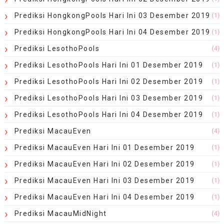
Prediksi HongkongPools Hari Ini 03 Desember 2019
(1)
Prediksi HongkongPools Hari Ini 04 Desember 2019
(1)
Prediksi LesothoPools
(4)
Prediksi LesothoPools Hari Ini 01 Desember 2019
(1)
Prediksi LesothoPools Hari Ini 02 Desember 2019
(1)
Prediksi LesothoPools Hari Ini 03 Desember 2019
(1)
Prediksi LesothoPools Hari Ini 04 Desember 2019
(1)
Prediksi MacauEven
(4)
Prediksi MacauEven Hari Ini 01 Desember 2019
(1)
Prediksi MacauEven Hari Ini 02 Desember 2019
(1)
Prediksi MacauEven Hari Ini 03 Desember 2019
(1)
Prediksi MacauEven Hari Ini 04 Desember 2019
(1)
Prediksi MacauMidNight
(4)