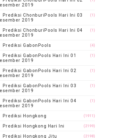
Prediksi ChonburiPools Hari Ini 02
(1)
esember 2019
Prediksi ChonburiPools Hari Ini 03
(1)
esember 2019
Prediksi ChonburiPools Hari Ini 04
(1)
esember 2019
Prediksi GabonPools
(4)
Prediksi GabonPools Hari Ini 01
(1)
esember 2019
Prediksi GabonPools Hari Ini 02
(1)
esember 2019
Prediksi GabonPools Hari Ini 03
(1)
esember 2019
Prediksi GabonPools Hari Ini 04
(1)
esember 2019
Prediksi Hongkong
(1911)
Prediksi Hongkong Hari Ini
(2199)
Prediksi Hongkong Jitu
(2198)