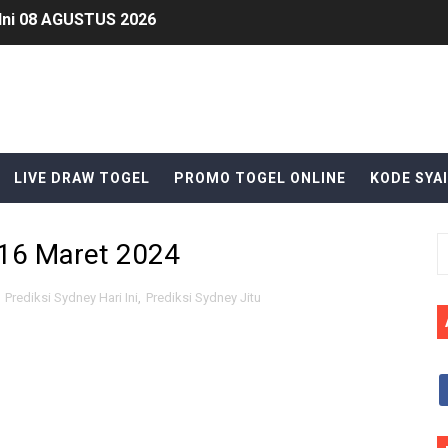
ari Ini 07 AGUSTUS 2026
 Ini 07 AGUSTUS 2026
ari Ini 06 AGUSTUS 2026
i 30 MARET 2026
LIVE DRAW TOGEL
PROMO TOGEL ONLINE
KODE SYA
 Ini 06 AGUSTUS 2026
ari Ini 05 AGUSTUS 2026
i 16 Maret 2024
i 05 AGUSTUS 2026
,
Prediksi Sydney Hari Ini
,
Prediksi Sydney Jitu
 Ini 05 AGUSTUS 2026
ari Ini 04 AGUSTUS 2026
 Ini 04 AGUSTUS 2026