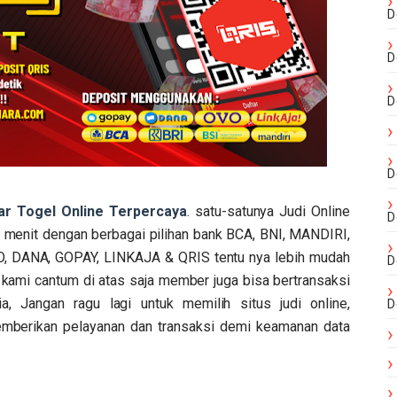
D
D
D
D
ar Togel Online Terpercaya
. satu-satunya Judi Online
D
1 menit dengan berbagai pilihan bank BCA, BNI, MANDIRI,
 DANA, GOPAY, LINKAJA & QRIS tentu nya lebih mudah
D
 kami cantum di atas saja member juga bisa bertransaksi
, Jangan ragu lagi untuk memilih situs judi online,
D
emberikan pelayanan dan transaksi demi keamanan data