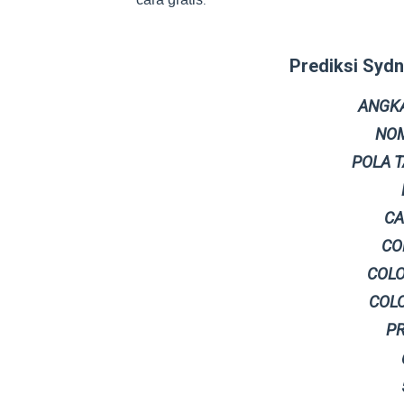
.
Prediksi Sydn
ANGKA
NOM
POLA T
CA
CO
COLO
COLO
PR