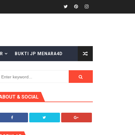
IR
BUKTI JP MENARA4D
ABOUT & SOCIAL