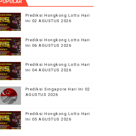
POPULAR
Prediksi Hongkong Lotto Hari
Ini 02 AGUSTUS 2026
Prediksi Hongkong Lotto Hari
Ini 06 AGUSTUS 2026
Prediksi Hongkong Lotto Hari
Ini 04 AGUSTUS 2026
Prediksi Singapore Hari Ini 02
AGUSTUS 2026
Prediksi Hongkong Lotto Hari
Ini 05 AGUSTUS 2026