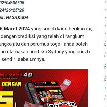
02*04*06*05
24*26*25*20
io : NAGA,KUDA
16 Maret 2024
yang sudah kami berikan ini,
dengan prediksi yang telah di rangkum
ngka jitu dan perumus togel, anda boleh
D
hkan utamakan prediksi Sydney yang sudah
D
k sendiri sebelumnya.
D
D
D