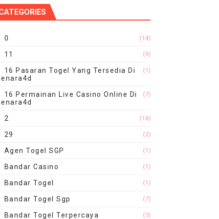
CATEGORIES
0
(14)
11
(9)
16 Pasaran Togel Yang Tersedia Di
(1)
enara4d
16 Permainan Live Casino Online Di
(7)
enara4d
2
(16)
29
(2)
Agen Togel SGP
(1)
Bandar Casino
(1)
Bandar Togel
(1)
Bandar Togel Sgp
(7)
Bandar Togel Terpercaya
(3)