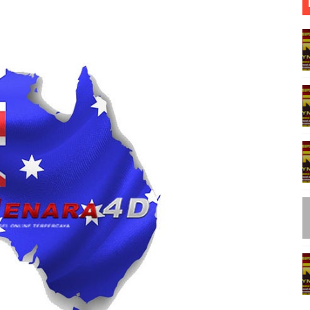
ari Ini 03 AGUSTUS 2026
i 29 JANUARI 2026
 Ini 03 AGUSTUS 2026
ari Ini 02 AGUSTUS 2026
i 02 AGUSTUS 2026
 Ini 02 AGUSTUS 2026
ri Ini 11 APRIL 2026
 11 APRIL 2026
Ini 11 APRIL 2026
i Ini 31 JULI 2026