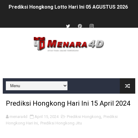
Prediksi Hongkong Lotto Hari Ini 05 AGUSTUS 2026
Prediksi Singapore Hari Ini 05 AGUSTUS 2026
Prediksi Sydney Lotto Hari Ini 05 AGUSTUS 2026
Prediksi Hongkong Lotto Hari Ini 04 AGUSTUS 2026
Prediksi Sydney Lotto Hari Ini 04 AGUSTUS 2026
Prediksi Hongkong Lotto Hari Ini 03 AGUSTUS 2026
Prediksi Singapore Hari Ini 29 JANUARI 2026
Prediksi Hongkong Hari Ini 15 April 2024
Prediksi Sydney Lotto Hari Ini 03 AGUSTUS 2026
menara4d
April 15, 2024
Prediksi Hongkong
,
Prediksi
Prediksi Hongkong Lotto Hari Ini 02 AGUSTUS 2026
Hongkong Hari Ini
,
Prediksi Hongkong Jitu
Prediksi Singapore Hari Ini 02 AGUSTUS 2026