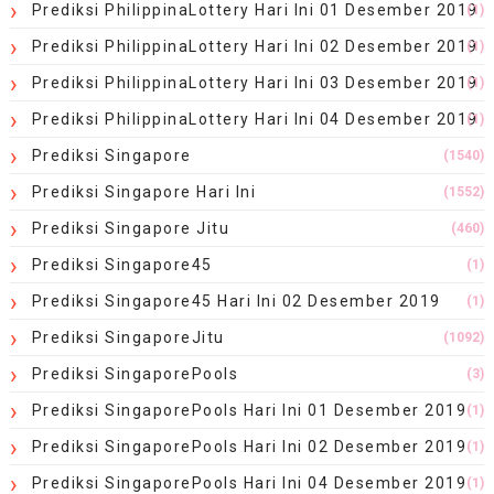
Prediksi PhilippinaLottery Hari Ini 01 Desember 2019
(1)
Prediksi PhilippinaLottery Hari Ini 02 Desember 2019
(1)
Prediksi PhilippinaLottery Hari Ini 03 Desember 2019
(1)
Prediksi PhilippinaLottery Hari Ini 04 Desember 2019
(1)
Prediksi Singapore
(1540)
Prediksi Singapore Hari Ini
(1552)
Prediksi Singapore Jitu
(460)
Prediksi Singapore45
(1)
Prediksi Singapore45 Hari Ini 02 Desember 2019
(1)
Prediksi SingaporeJitu
(1092)
Prediksi SingaporePools
(3)
Prediksi SingaporePools Hari Ini 01 Desember 2019
(1)
Prediksi SingaporePools Hari Ini 02 Desember 2019
(1)
Prediksi SingaporePools Hari Ini 04 Desember 2019
(1)