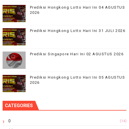
Prediksi Hongkong Lotto Hari Ini 04 AGUSTUS
2026
Prediksi Hongkong Lotto Hari Ini 31 JULI 2026
Prediksi Singapore Hari Ini 02 AGUSTUS 2026
Prediksi Hongkong Lotto Hari Ini 05 AGUSTUS
2026
CATEGORIES
0
(14)