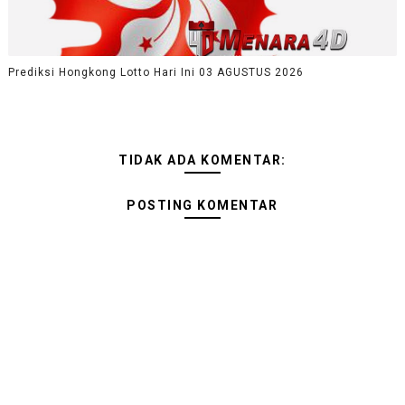
Prediksi Hongkong Lotto Hari Ini 03 AGUSTUS 2026
TIDAK ADA KOMENTAR:
POSTING KOMENTAR