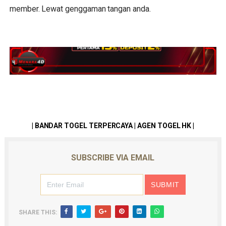
member. Lewat genggaman tangan anda.
|
BANDAR TOGEL TERPERCAYA | AGEN
TOGEL HK
|
SUBSCRIBE VIA EMAIL
SHARE THIS: