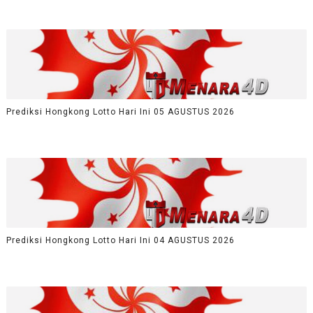
Prediksi Hongkong Lotto Hari Ini 05 AGUSTUS 2026
Prediksi Hongkong Lotto Hari Ini 04 AGUSTUS 2026