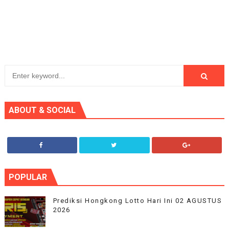
ABOUT & SOCIAL
POPULAR
Prediksi Hongkong Lotto Hari Ini 02 AGUSTUS
2026