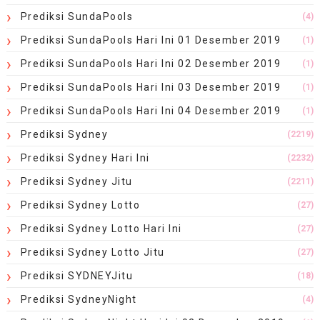
Prediksi SundaPools
(4)
Prediksi SundaPools Hari Ini 01 Desember 2019
(1)
Prediksi SundaPools Hari Ini 02 Desember 2019
(1)
Prediksi SundaPools Hari Ini 03 Desember 2019
(1)
Prediksi SundaPools Hari Ini 04 Desember 2019
(1)
Prediksi Sydney
(2219)
Prediksi Sydney Hari Ini
(2232)
Prediksi Sydney Jitu
(2211)
Prediksi Sydney Lotto
(27)
Prediksi Sydney Lotto Hari Ini
(27)
Prediksi Sydney Lotto Jitu
(27)
Prediksi SYDNEYJitu
(18)
Prediksi SydneyNight
(4)