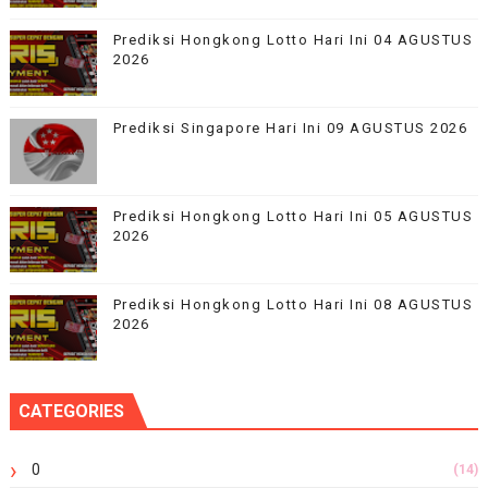
Prediksi Hongkong Lotto Hari Ini 04 AGUSTUS
2026
Prediksi Singapore Hari Ini 09 AGUSTUS 2026
Prediksi Hongkong Lotto Hari Ini 05 AGUSTUS
2026
Prediksi Hongkong Lotto Hari Ini 08 AGUSTUS
2026
CATEGORIES
0
(14)