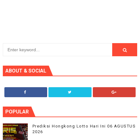
ABOUT & SOCIAL
POPULAR
Prediksi Hongkong Lotto Hari Ini 06 AGUSTUS
2026