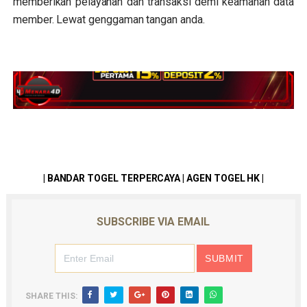
memberikan pelayanan dan transaksi demi keamanan data
member. Lewat genggaman tangan anda.
|
BANDAR TOGEL TERPERCAYA | AGEN
TOGEL HK
|
SUBSCRIBE VIA EMAIL
SHARE THIS: