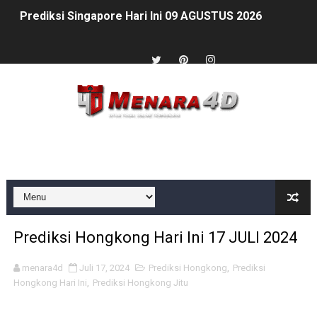
Prediksi Singapore Hari Ini 09 AGUSTUS 2026
Prediksi Sydney Lotto Hari Ini 09 AGUSTUS 2026
Prediksi Hongkong Lotto Hari Ini 08 AGUSTUS 2026
Prediksi Singapore Hari Ini 08 AGUSTUS 2026
Prediksi Sydney Lotto Hari Ini 08 AGUSTUS 2026
Prediksi Hongkong Lotto Hari Ini 07 AGUSTUS 2026
Prediksi Sydney Lotto Hari Ini 07 AGUSTUS 2026
Prediksi Hongkong Hari Ini 17 JULI 2024
Prediksi Hongkong Lotto Hari Ini 06 AGUSTUS 2026
menara4d
Juli 17, 2024
Prediksi Hongkong
,
Prediksi
Prediksi Singapore Hari Ini 30 MARET 2026
Hongkong Hari Ini
,
Prediksi Hongkong Jitu
Prediksi Sydney Lotto Hari Ini 06 AGUSTUS 2026