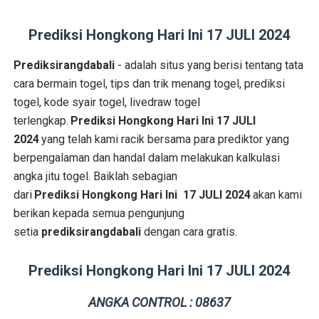
Prediksi Sydney Lotto Hari Ini 02 AGUSTUS 2026
Prediksi Hongkong Hari Ini 17 JULI 2024
Prediksi Hongkong Lotto Hari Ini 11 APRIL 2026
Prediksirangdabali
- adalah situs yang berisi tentang tata
Prediksi Singapore Hari Ini 11 APRIL 2026
cara bermain togel, tips dan trik menang togel, prediksi
togel, kode syair togel, livedraw togel
Prediksi Sydney Lotto Hari Ini 11 APRIL 2026
terlengkap.
Prediksi Hongkong Hari Ini 17
JULI
2024
yang telah kami racik bersama para prediktor yang
Prediksi Hongkong Lotto Hari Ini 09 AGUSTUS 2026
berpengalaman dan handal dalam melakukan kalkulasi
angka jitu togel. Baiklah sebagian
dari
Prediksi Hongkong Hari Ini 17
JULI 2024
akan kami
berikan kepada semua pengunjung
setia
prediksirangdabali
dengan cara gratis.
Prediksi Hongkong Hari Ini 17 JULI 2024
ANGKA CONTROL : 08637