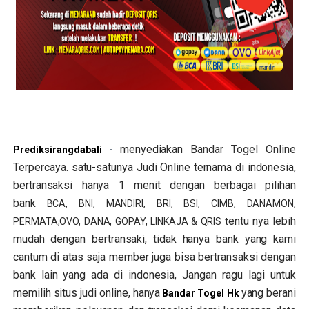
menyediakan
Bandar Togel Online
Prediksirangdabali
-
Terpercaya
. satu-satunya Judi Online ternama di indonesia,
bertransaksi hanya 1 menit dengan berbagai pilihan
bank
BCA, BNI, MANDIRI, BRI, BSI, CIMB, DANAMON,
entu nya lebih
PERMATA,OVO, DANA, GOPAY, LINKAJA & QRIS t
mudah dengan bertransaki, tidak hanya bank yang kami
cantum di atas saja member juga bisa bertransaksi dengan
bank lain yang ada di indonesia, Jangan ragu lagi untuk
memilih situs judi online, hanya
yang berani
Bandar Togel Hk