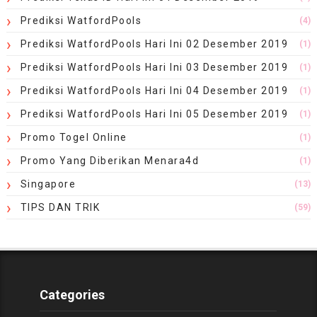
Prediksi WatfordPools
(4)
Prediksi WatfordPools Hari Ini 02 Desember 2019
(1)
Prediksi WatfordPools Hari Ini 03 Desember 2019
(1)
Prediksi WatfordPools Hari Ini 04 Desember 2019
(1)
Prediksi WatfordPools Hari Ini 05 Desember 2019
(1)
Promo Togel Online
(1)
Promo Yang Diberikan Menara4d
(1)
Singapore
(13)
TIPS DAN TRIK
(59)
Categories