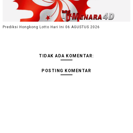
Prediksi Hongkong Lotto Hari Ini 06 AGUSTUS 2026
TIDAK ADA KOMENTAR:
POSTING KOMENTAR