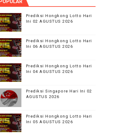
POPULAR
Prediksi Hongkong Lotto Hari
Ini 02 AGUSTUS 2026
Prediksi Hongkong Lotto Hari
Ini 06 AGUSTUS 2026
Prediksi Hongkong Lotto Hari
Ini 04 AGUSTUS 2026
Prediksi Singapore Hari Ini 02
AGUSTUS 2026
Prediksi Hongkong Lotto Hari
Ini 05 AGUSTUS 2026