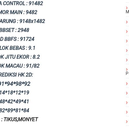
 CONTROL : 91482
OR MAIN : 9482
M
ARUNG : 9148x1482
BBSET : 2948
D BBFS : 91724
LOK BEBAS : 9.1
K JITU EKOR : 8.2
K MACAU : 91/82
P
REDIKSI HK 2D:
91*94*98*92
14*18*12*19
48*42*49*41
82*89*81*84
o : TIKUS,MONYET