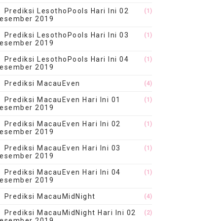
Prediksi LesothoPools Hari Ini 02
(1)
esember 2019
Prediksi LesothoPools Hari Ini 03
(1)
esember 2019
Prediksi LesothoPools Hari Ini 04
(1)
esember 2019
Prediksi MacauEven
(4)
Prediksi MacauEven Hari Ini 01
(1)
esember 2019
Prediksi MacauEven Hari Ini 02
(1)
esember 2019
Prediksi MacauEven Hari Ini 03
(1)
esember 2019
Prediksi MacauEven Hari Ini 04
(1)
esember 2019
Prediksi MacauMidNight
(4)
Prediksi MacauMidNight Hari Ini 02
(2)
esember 2019