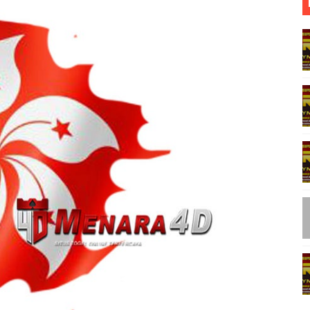
 Ini 03 AGUSTUS 2026
ari Ini 02 AGUSTUS 2026
i 02 AGUSTUS 2026
 Ini 02 AGUSTUS 2026
ri Ini 11 APRIL 2026
 11 APRIL 2026
Ini 11 APRIL 2026
i Ini 31 JULI 2026
Ini 31 JULI 2026
i Ini 13 JULI 2026