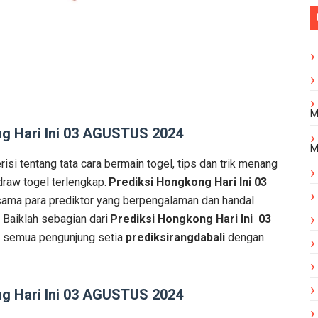
i 18 FEBRUARI 2026
Ini 30 JULI 2026
i Ini 29 JULI 2026
ari Ini 07 AGUSTUS 2026
M
g Hari Ini 03 AGUSTUS 2024
 Ini 07 AGUSTUS 2026
M
risi tentang tata cara bermain togel, tips dan trik menang
edraw togel terlengkap.
Prediksi Hongkong Hari Ini
03
rsama para prediktor yang berpengalaman dan handal
 Baiklah sebagian dari
Prediksi Hongkong Hari Ini
03
a semua pengunjung setia
prediksirangdabali
dengan
g Hari Ini 03 AGUSTUS 2024