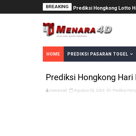
BREAKING
Prediksi Hongkong Lotto H
Prediksi Singapore Hari In
Prediksi Sydney Lotto Hari
Prediksi Hongkong Lotto H
HOME
PREDIKSI PASARAN TOGEL
Prediksi Singapore Hari In
Prediksi Sydney Lotto Hari
Prediksi Hongkong Hari
Prediksi Hongkong Lotto H
menara4d
Agustus 03, 2024
Prediksi Ho
Prediksi Sydney Lotto Hari
Prediksi Hongkong Lotto H
Prediksi Singapore Hari In