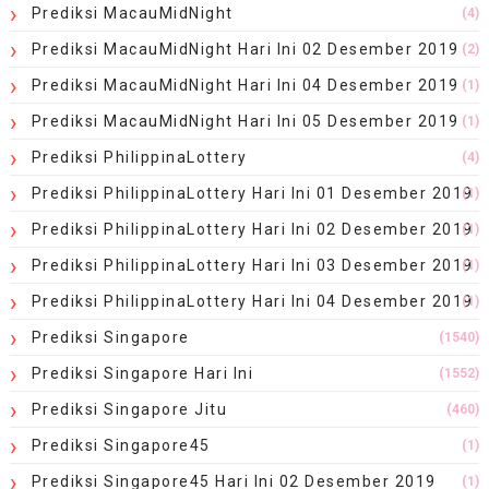
Prediksi MacauMidNight
(4)
Prediksi MacauMidNight Hari Ini 02 Desember 2019
(2)
Prediksi MacauMidNight Hari Ini 04 Desember 2019
(1)
Prediksi MacauMidNight Hari Ini 05 Desember 2019
(1)
Prediksi PhilippinaLottery
(4)
Prediksi PhilippinaLottery Hari Ini 01 Desember 2019
(1)
Prediksi PhilippinaLottery Hari Ini 02 Desember 2019
(1)
Prediksi PhilippinaLottery Hari Ini 03 Desember 2019
(1)
Prediksi PhilippinaLottery Hari Ini 04 Desember 2019
(1)
Prediksi Singapore
(1540)
Prediksi Singapore Hari Ini
(1552)
Prediksi Singapore Jitu
(460)
Prediksi Singapore45
(1)
Prediksi Singapore45 Hari Ini 02 Desember 2019
(1)