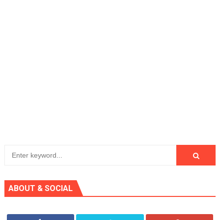
ABOUT & SOCIAL