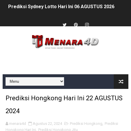
Prediksi Sydney Lotto Hari Ini 06 AGUSTUS 2026
Prediksi Hongkong Lotto Hari Ini 05 AGUSTUS 2026
Prediksi Singapore Hari Ini 05 AGUSTUS 2026
Prediksi Sydney Lotto Hari Ini 05 AGUSTUS 2026
Prediksi Hongkong Lotto Hari Ini 04 AGUSTUS 2026
Prediksi Sydney Lotto Hari Ini 04 AGUSTUS 2026
Prediksi Hongkong Lotto Hari Ini 03 AGUSTUS 2026
Prediksi Hongkong Hari Ini 22 AGUSTUS
Prediksi Singapore Hari Ini 29 JANUARI 2026
2024
Prediksi Sydney Lotto Hari Ini 03 AGUSTUS 2026
menara4d
Agustus 22, 2024
Prediksi Hongkong
,
Prediksi
Prediksi Hongkong Lotto Hari Ini 02 AGUSTUS 2026
Hongkong Hari Ini
,
Prediksi Hongkong Jitu