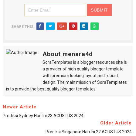
SHARE THIS:
About menara4d
SoraTemplates is a blogger resources site is
a provider of high quality blogger template
with premium looking layout and robust
design. The main mission of SoraTemplates
is to provide the best quality blogger templates.
Newer Article
Prediksi Sydney Hari Ini 23 AGUSTUS 2024
Older Article
Prediksi Singapore Hari Ini 22 AGUSTUS 2024