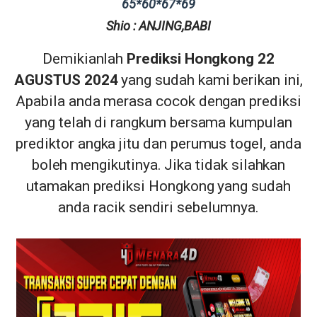
65*60*67*69
Shio : ANJING,BABI
Demikianlah
Prediksi Hongkong
22
AGUSTUS 2024
yang sudah kami berikan ini,
Apabila anda merasa cocok dengan prediksi
yang telah di rangkum bersama kumpulan
prediktor angka jitu dan perumus togel, anda
boleh mengikutinya. Jika tidak silahkan
utamakan prediksi Hongkong yang sudah
anda racik sendiri sebelumnya.