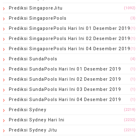
Prediksi SingaporeJitu
(1092)
Prediksi SingaporePools
(3)
Prediksi SingaporePools Hari Ini 01 Desember 2019
(1)
Prediksi SingaporePools Hari Ini 02 Desember 2019
(1)
Prediksi SingaporePools Hari Ini 04 Desember 2019
(1)
Prediksi SundaPools
(4)
Prediksi SundaPools Hari Ini 01 Desember 2019
(1)
Prediksi SundaPools Hari Ini 02 Desember 2019
(1)
Prediksi SundaPools Hari Ini 03 Desember 2019
(1)
Prediksi SundaPools Hari Ini 04 Desember 2019
(1)
Prediksi Sydney
(2219)
Prediksi Sydney Hari Ini
(2232)
Prediksi Sydney Jitu
(2211)