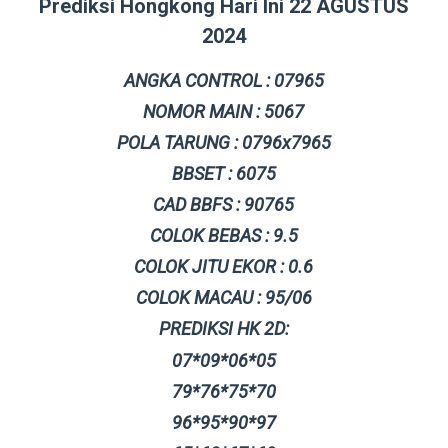
Prediksi Hongkong Hari Ini 22 AGUSTUS
2024
ANGKA CONTROL : 07965
NOMOR MAIN : 5067
POLA TARUNG : 0796x7965
BBSET : 6075
CAD BBFS : 90765
COLOK BEBAS : 9.5
COLOK JITU EKOR : 0.6
COLOK MACAU : 95/06
PREDIKSI HK 2D:
07*09*06*05
79*76*75*70
96*95*90*97