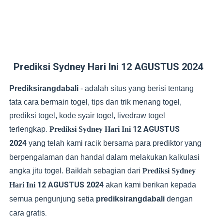
Prediksi Singapore Hari Ini 11 APRIL 2026
Prediksi Sydney Lotto Hari Ini 11 APRIL 2026
Prediksi Hongkong Lotto Hari Ini 09 AGUSTUS 2026
Prediksi Sydney Hari Ini 12 AGUSTUS 2024
Prediksi Singapore Hari Ini 09 AGUSTUS 2026
Prediksirangdabali
-
adalah situs yang berisi tentang
Prediksi Sydney Lotto Hari Ini 09 AGUSTUS 2026
tata cara bermain togel, tips dan trik menang togel,
prediksi togel, kode syair togel, livedraw togel
12 AGUSTUS
terlengkap
Prediksi Sydney Hari Ini
.
2024
yang telah kami racik bersama para prediktor yang
berpengalaman dan handal dalam melakukan kalkulasi
angka jitu togel. Baiklah sebagian dari
Prediksi Sydney
12 AGUSTUS 2024
Hari Ini
akan kami berikan kepada
semua pengunjung setia
prediksirangdabali
dengan
cara gratis
.