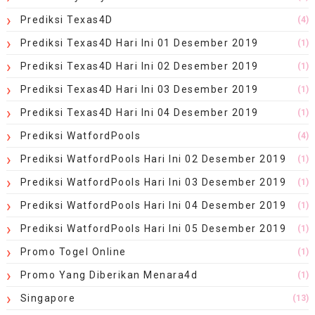
Prediksi Texas4D
(4)
Prediksi Texas4D Hari Ini 01 Desember 2019
(1)
Prediksi Texas4D Hari Ini 02 Desember 2019
(1)
Prediksi Texas4D Hari Ini 03 Desember 2019
(1)
Prediksi Texas4D Hari Ini 04 Desember 2019
(1)
Prediksi WatfordPools
(4)
Prediksi WatfordPools Hari Ini 02 Desember 2019
(1)
Prediksi WatfordPools Hari Ini 03 Desember 2019
(1)
Prediksi WatfordPools Hari Ini 04 Desember 2019
(1)
Prediksi WatfordPools Hari Ini 05 Desember 2019
(1)
Promo Togel Online
(1)
Promo Yang Diberikan Menara4d
(1)
Singapore
(13)