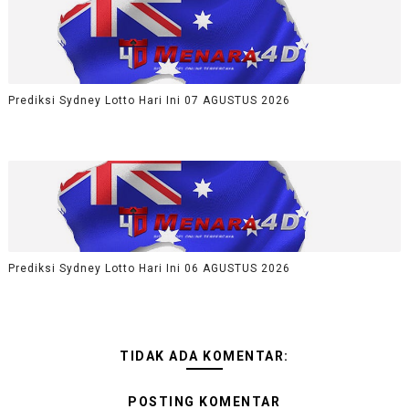
Prediksi Sydney Lotto Hari Ini 07 AGUSTUS 2026
Prediksi Sydney Lotto Hari Ini 06 AGUSTUS 2026
TIDAK ADA KOMENTAR:
POSTING KOMENTAR