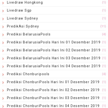
Livedraw Hongkong
(1)
Livedraw Sgp
(1)
Livedraw Sydney
(1)
PredikAsi Sydney
(11)
Prediksi BelarusiaPools
(4)
Prediksi BelarusiaPools Hari Ini 01 Desember 2019
(1)
Prediksi BelarusiaPools Hari Ini 02 Desember 2019
(1)
Prediksi BelarusiaPools Hari Ini 03 Desember 2019
(1)
Prediksi BelarusiaPools Hari Ini 04 Desember 2019
(1)
Prediksi Chonburipools
(4)
Prediksi ChonburiPools Hari Ini 01 Desember 2019
(1)
Prediksi ChonburiPools Hari Ini 02 Desember 2019
(1)
Prediksi ChonburiPools Hari Ini 03 Desember 2019
(1)
Prediksi ChonburiPools Hari Ini 04 Desember 2019
(1)