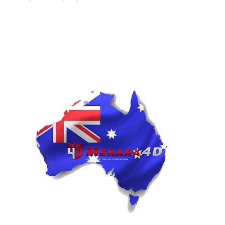
Prediksi Sydney Lotto Hari Ini 05 AGUSTUS 2026
Prediksi Hongkong Lotto Hari Ini 04 AGUSTUS 2026
Prediksi Sydney Lotto Hari Ini 04 AGUSTUS 2026
Prediksi Hongkong Lotto Hari Ini 03 AGUSTUS 2026
Prediksi Singapore Hari Ini 29 JANUARI 2026
Prediksi Sydney Lotto Hari Ini 03 AGUSTUS 2026
Prediksi Hongkong Lotto Hari Ini 02 AGUSTUS 2026
Prediksi Singapore Hari Ini 02 AGUSTUS 2026
Prediksi Sydney Lotto Hari Ini 02 AGUSTUS 2026
Prediksi Hongkong Lotto Hari Ini 11 APRIL 2026