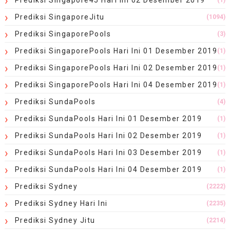
Prediksi Singapore45 Hari Ini 02 Desember 2019
(1)
Prediksi SingaporeJitu
(1094)
Prediksi SingaporePools
(3)
Prediksi SingaporePools Hari Ini 01 Desember 2019
(1)
Prediksi SingaporePools Hari Ini 02 Desember 2019
(1)
Prediksi SingaporePools Hari Ini 04 Desember 2019
(1)
Prediksi SundaPools
(4)
Prediksi SundaPools Hari Ini 01 Desember 2019
(1)
Prediksi SundaPools Hari Ini 02 Desember 2019
(1)
Prediksi SundaPools Hari Ini 03 Desember 2019
(1)
Prediksi SundaPools Hari Ini 04 Desember 2019
(1)
Prediksi Sydney
(2222)
Prediksi Sydney Hari Ini
(2235)
Prediksi Sydney Jitu
(2214)