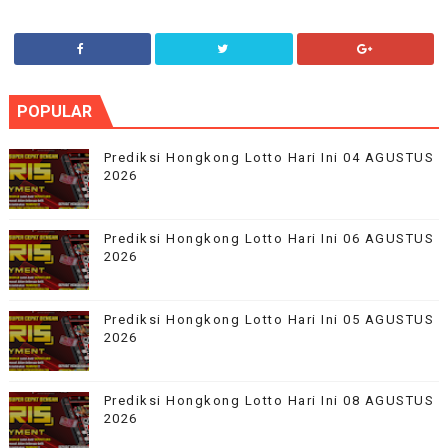
POPULAR
Prediksi Hongkong Lotto Hari Ini 04 AGUSTUS
2026
Prediksi Hongkong Lotto Hari Ini 06 AGUSTUS
2026
Prediksi Hongkong Lotto Hari Ini 05 AGUSTUS
2026
Prediksi Hongkong Lotto Hari Ini 08 AGUSTUS
2026