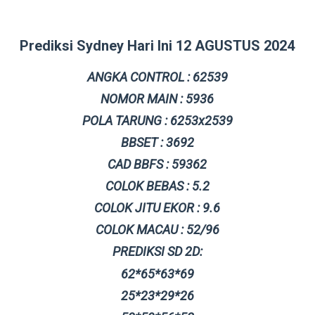
Prediksi Sydney Hari Ini 12 AGUSTUS 2024
ANGKA CONTROL : 62539
NOMOR MAIN : 5936
POLA TARUNG : 6253x2539
BBSET : 3692
CAD BBFS : 59362
COLOK BEBAS : 5.2
COLOK JITU EKOR : 9.6
COLOK MACAU : 52/96
PREDIKSI SD 2D:
62*65*63*69
25*23*29*26