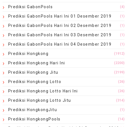
Prediksi GabonPools
(4)
Prediksi GabonPools Hari Ini 01 Desember 2019
(1)
Prediksi GabonPools Hari Ini 02 Desember 2019
(1)
Prediksi GabonPools Hari Ini 03 Desember 2019
(1)
Prediksi GabonPools Hari Ini 04 Desember 2019
(1)
Prediksi Hongkong
(1912)
Prediksi Hongkong Hari Ini
(2200)
Prediksi Hongkong Jitu
(2199)
Prediksi Hongkong Lotto
(26)
Prediksi Hongkong Lotto Hari Ini
(26)
Prediksi Hongkong Lotto Jitu
(314)
Prediksi HongkongJitu
(1)
Prediksi HongkongPools
(14)