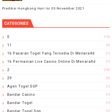
Prediksi Hongkong Hari Ini 05 November 2021
CATEGORIES
0
(14)
11
(9)
16 Pasaran Togel Yang Tersedia Di Menara4d
(1)
16 Permainan Live Casino Online Di Menara4d
(7)
2
(16)
29
(2)
Agen Togel SGP
(1)
Bandar Casino
(1)
Bandar Togel
(1)
Bandar Togel Sgp
(7)