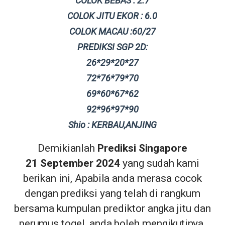
COLOK BEBAS : 2
.7
COLOK JITU EKOR : 6.0
COLOK MACAU :60/27
PREDIKSI SGP 2D:
26*29*20*27
72*76*79*70
69*60*67*62
92*96*97*90
Shio : KERBAU,ANJING
Demikianlah
Prediksi Singapore
21
September 2024
yang sudah kami
berikan ini, Apabila anda merasa cocok
dengan prediksi yang telah di rangkum
bersama kumpulan prediktor angka jitu dan
perumus togel, anda boleh mengikutinya.