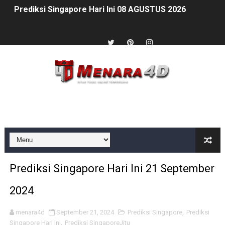
Prediksi Sydney Lotto Hari Ini 08 AGUSTUS 2026
Prediksi Hongkong Lotto Hari Ini 07 AGUSTUS 2026
Prediksi Sydney Lotto Hari Ini 07 AGUSTUS 2026
Prediksi Hongkong Lotto Hari Ini 06 AGUSTUS 2026
Prediksi Singapore Hari Ini 30 MARET 2026
Prediksi Sydney Lotto Hari Ini 06 AGUSTUS 2026
Prediksi Hongkong Lotto Hari Ini 05 AGUSTUS 2026
Prediksi Singapore Hari Ini 21 September
Prediksi Singapore Hari Ini 05 AGUSTUS 2026
2024
Prediksi Sydney Lotto Hari Ini 05 AGUSTUS 2026
menara4d
September 21, 2024
Prediksi Singapore
,
Prediksi
Prediksi Hongkong Lotto Hari Ini 04 AGUSTUS 2026
Singapore Hari Ini
,
Prediksi SingaporeJitu