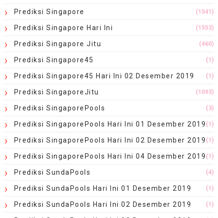
Prediksi Singapore
(1541)
Prediksi Singapore Hari Ini
(1553)
Prediksi Singapore Jitu
(460)
Prediksi Singapore45
(1)
Prediksi Singapore45 Hari Ini 02 Desember 2019
(1)
Prediksi SingaporeJitu
(1093)
Prediksi SingaporePools
(3)
Prediksi SingaporePools Hari Ini 01 Desember 2019
(1)
Prediksi SingaporePools Hari Ini 02 Desember 2019
(1)
Prediksi SingaporePools Hari Ini 04 Desember 2019
(1)
Prediksi SundaPools
(4)
Prediksi SundaPools Hari Ini 01 Desember 2019
(1)
Prediksi SundaPools Hari Ini 02 Desember 2019
(1)