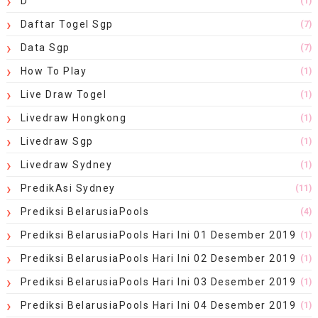
D
(1)
Daftar Togel Sgp
(7)
Data Sgp
(7)
How To Play
(1)
Live Draw Togel
(1)
Livedraw Hongkong
(1)
Livedraw Sgp
(1)
Livedraw Sydney
(1)
PredikAsi Sydney
(11)
Prediksi BelarusiaPools
(4)
Prediksi BelarusiaPools Hari Ini 01 Desember 2019
(1)
Prediksi BelarusiaPools Hari Ini 02 Desember 2019
(1)
Prediksi BelarusiaPools Hari Ini 03 Desember 2019
(1)
Prediksi BelarusiaPools Hari Ini 04 Desember 2019
(1)