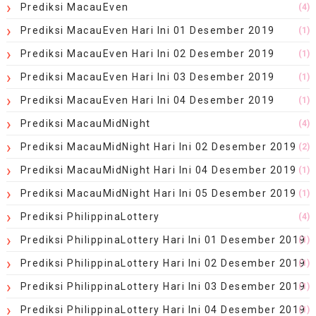
Prediksi MacauEven
(4)
Prediksi MacauEven Hari Ini 01 Desember 2019
(1)
Prediksi MacauEven Hari Ini 02 Desember 2019
(1)
Prediksi MacauEven Hari Ini 03 Desember 2019
(1)
Prediksi MacauEven Hari Ini 04 Desember 2019
(1)
Prediksi MacauMidNight
(4)
Prediksi MacauMidNight Hari Ini 02 Desember 2019
(2)
Prediksi MacauMidNight Hari Ini 04 Desember 2019
(1)
Prediksi MacauMidNight Hari Ini 05 Desember 2019
(1)
Prediksi PhilippinaLottery
(4)
Prediksi PhilippinaLottery Hari Ini 01 Desember 2019
(1)
Prediksi PhilippinaLottery Hari Ini 02 Desember 2019
(1)
Prediksi PhilippinaLottery Hari Ini 03 Desember 2019
(1)
Prediksi PhilippinaLottery Hari Ini 04 Desember 2019
(1)