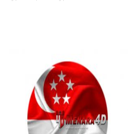
Prediksi Sydney Lotto Hari Ini 04 AGUSTUS 2026
Prediksi Hongkong Lotto Hari Ini 03 AGUSTUS 2026
Prediksi Singapore Hari Ini 29 JANUARI 2026
Prediksi Sydney Lotto Hari Ini 03 AGUSTUS 2026
Prediksi Hongkong Lotto Hari Ini 02 AGUSTUS 2026
Prediksi Singapore Hari Ini 02 AGUSTUS 2026
Prediksi Sydney Lotto Hari Ini 02 AGUSTUS 2026
Prediksi Hongkong Lotto Hari Ini 11 APRIL 2026
Prediksi Singapore Hari Ini 11 APRIL 2026
Prediksi Sydney Lotto Hari Ini 11 APRIL 2026