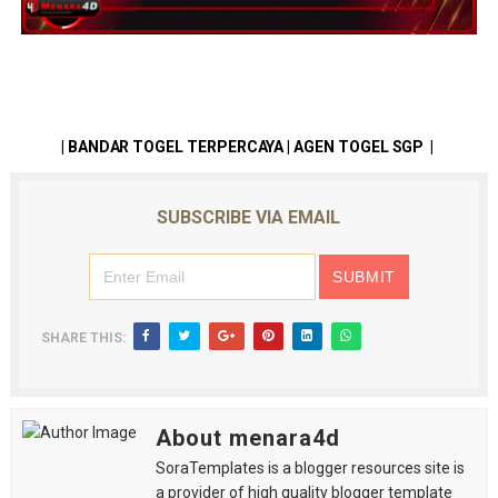
|
BANDAR TOGEL TERPERCAYA | AGEN
TOGEL SGP
|
SUBSCRIBE VIA EMAIL
SHARE THIS:
About menara4d
SoraTemplates is a blogger resources site is
a provider of high quality blogger template