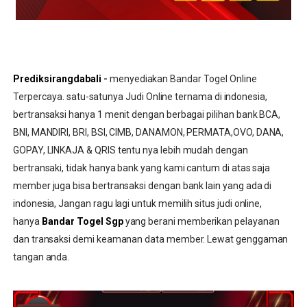
Prediksirangdabali
-
menyediakan
Bandar Togel Online
Terpercaya
. satu-satunya Judi Online ternama di indonesia,
bertransaksi hanya 1 menit dengan berbagai pilihan bank BCA,
BNI, MANDIRI, BRI, BSI, CIMB, DANAMON, PERMATA,OVO, DANA,
GOPAY, LINKAJA & QRIS tentu nya lebih mudah dengan
bertransaki, tidak hanya bank yang kami cantum di atas saja
member juga bisa bertransaksi dengan bank lain yang ada di
indonesia, Jangan ragu lagi untuk memilih situs judi online,
hanya
Bandar Togel Sgp
yang berani memberikan pelayanan
dan transaksi demi keamanan data member. Lewat genggaman
tangan anda.