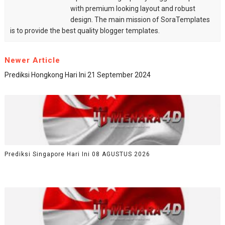
with premium looking layout and robust
design. The main mission of SoraTemplates
is to provide the best quality blogger templates.
Newer Article
Prediksi Hongkong Hari Ini 21 September 2024
Prediksi Singapore Hari Ini 08 AGUSTUS 2026