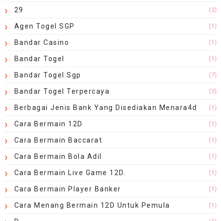
29
(2)
Agen Togel SGP
(1)
Bandar Casino
(1)
Bandar Togel
(1)
Bandar Togel Sgp
(7)
Bandar Togel Terpercaya
(3)
Berbagai Jenis Bank Yang Disediakan Menara4d
(1)
Cara Bermain 12D
(1)
Cara Bermain Baccarat
(1)
Cara Bermain Bola Adil
(1)
Cara Bermain Live Game 12D.
(1)
Cara Bermain Player Banker
(1)
Cara Menang Bermain 12D Untuk Pemula
(1)