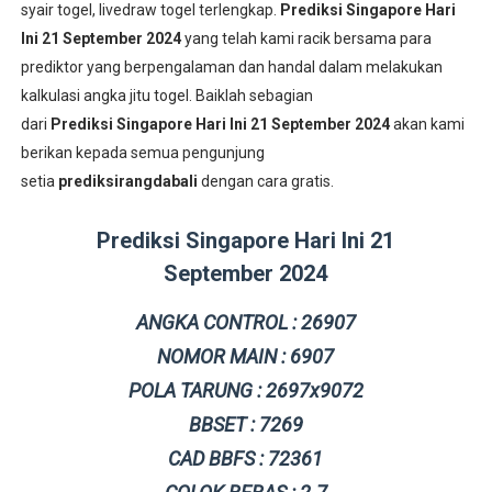
syair togel, livedraw togel terlengkap.
Prediksi Singapore Hari
Ini 21 September 2024
yang telah kami racik bersama para
prediktor yang berpengalaman dan handal dalam melakukan
kalkulasi angka jitu togel. Baiklah sebagian
dari
Prediksi Singapore Hari Ini 21 September 2024
akan kami
berikan kepada semua pengunjung
setia
prediksirangdabali
dengan cara gratis.
Prediksi Singapore Hari Ini 21
September 2024
ANGKA CONTROL : 26907
NOMOR MAIN : 6907
POLA TARUNG : 2697x9072
BBSET : 7269
CAD BBFS : 72361