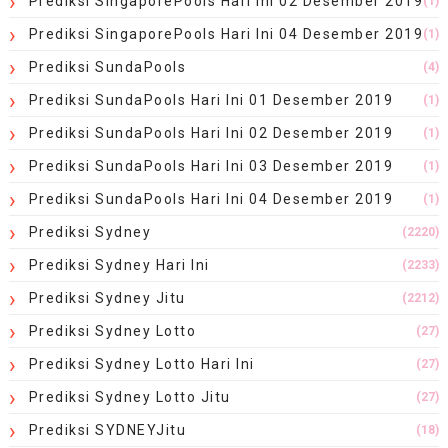
Prediksi SingaporePools Hari Ini 02 Desember 2019
(1)
Prediksi SingaporePools Hari Ini 04 Desember 2019
(1)
Prediksi SundaPools
(4)
Prediksi SundaPools Hari Ini 01 Desember 2019
(1)
Prediksi SundaPools Hari Ini 02 Desember 2019
(1)
Prediksi SundaPools Hari Ini 03 Desember 2019
(1)
Prediksi SundaPools Hari Ini 04 Desember 2019
(1)
Prediksi Sydney
(2220)
Prediksi Sydney Hari Ini
(2233)
Prediksi Sydney Jitu
(2212)
Prediksi Sydney Lotto
(27)
Prediksi Sydney Lotto Hari Ini
(27)
Prediksi Sydney Lotto Jitu
(27)
Prediksi SYDNEYJitu
(18)