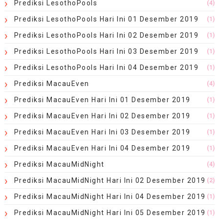
Prediksi LesothoPools
(4)
Prediksi LesothoPools Hari Ini 01 Desember 2019
(1)
Prediksi LesothoPools Hari Ini 02 Desember 2019
(1)
Prediksi LesothoPools Hari Ini 03 Desember 2019
(1)
Prediksi LesothoPools Hari Ini 04 Desember 2019
(1)
Prediksi MacauEven
(4)
Prediksi MacauEven Hari Ini 01 Desember 2019
(1)
Prediksi MacauEven Hari Ini 02 Desember 2019
(1)
Prediksi MacauEven Hari Ini 03 Desember 2019
(1)
Prediksi MacauEven Hari Ini 04 Desember 2019
(1)
Prediksi MacauMidNight
(4)
Prediksi MacauMidNight Hari Ini 02 Desember 2019
(2)
Prediksi MacauMidNight Hari Ini 04 Desember 2019
(1)
Prediksi MacauMidNight Hari Ini 05 Desember 2019
(1)