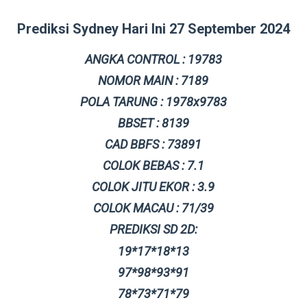
Prediksi Sydney Hari Ini 27 September 2024
ANGKA CONTROL : 19783
NOMOR MAIN : 7189
POLA TARUNG : 1978x9783
BBSET : 8139
CAD BBFS : 73891
COLOK BEBAS : 7.1
COLOK JITU EKOR : 3.9
COLOK MACAU : 71/39
PREDIKSI SD 2D:
19*17*18*13
97*98*93*91
78*73*71*79