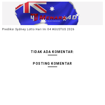
Prediksi Sydney Lotto Hari Ini 04 AGUSTUS 2026
TIDAK ADA KOMENTAR:
POSTING KOMENTAR