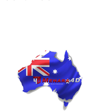
Prediksi Hongkong Lotto Hari Ini 02 AGUSTUS 2026
Prediksi Singapore Hari Ini 02 AGUSTUS 2026
Prediksi Sydney Lotto Hari Ini 02 AGUSTUS 2026
Prediksi Hongkong Lotto Hari Ini 11 APRIL 2026
Prediksi Singapore Hari Ini 11 APRIL 2026
Prediksi Sydney Lotto Hari Ini 11 APRIL 2026
Prediksi Hongkong Lotto Hari Ini 31 JULI 2026
Prediksi Sydney Lotto Hari Ini 31 JULI 2026
Prediksi Hongkong Lotto Hari Ini 13 JULI 2026
Prediksi Singapore Hari Ini 18 FEBRUARI 2026