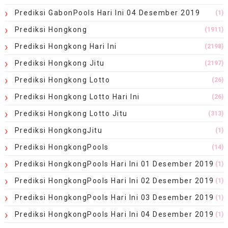
Prediksi GabonPools Hari Ini 04 Desember 2019
(1)
Prediksi Hongkong
(1911)
Prediksi Hongkong Hari Ini
(2198)
Prediksi Hongkong Jitu
(2197)
Prediksi Hongkong Lotto
(26)
Prediksi Hongkong Lotto Hari Ini
(26)
Prediksi Hongkong Lotto Jitu
(313)
Prediksi HongkongJitu
(1)
Prediksi HongkongPools
(14)
Prediksi HongkongPools Hari Ini 01 Desember 2019
(1)
Prediksi HongkongPools Hari Ini 02 Desember 2019
(1)
Prediksi HongkongPools Hari Ini 03 Desember 2019
(1)
Prediksi HongkongPools Hari Ini 04 Desember 2019
(1)