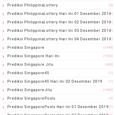
Prediksi PhilippinaLottery
(4)
Prediksi PhilippinaLottery Hari Ini 01 Desember 2019
(1)
Prediksi PhilippinaLottery Hari Ini 02 Desember 2019
(1)
Prediksi PhilippinaLottery Hari Ini 03 Desember 2019
(1)
Prediksi PhilippinaLottery Hari Ini 04 Desember 2019
(1)
Prediksi Singapore
(1540)
Prediksi Singapore Hari Ini
(1552)
Prediksi Singapore Jitu
(460)
Prediksi Singapore45
(1)
Prediksi Singapore45 Hari Ini 02 Desember 2019
(1)
Prediksi SingaporeJitu
(1092)
Prediksi SingaporePools
(3)
Prediksi SingaporePools Hari Ini 01 Desember 2019
(1)