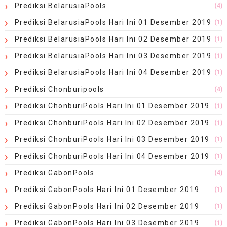
Prediksi BelarusiaPools
(4)
Prediksi BelarusiaPools Hari Ini 01 Desember 2019
(1)
Prediksi BelarusiaPools Hari Ini 02 Desember 2019
(1)
Prediksi BelarusiaPools Hari Ini 03 Desember 2019
(1)
Prediksi BelarusiaPools Hari Ini 04 Desember 2019
(1)
Prediksi Chonburipools
(4)
Prediksi ChonburiPools Hari Ini 01 Desember 2019
(1)
Prediksi ChonburiPools Hari Ini 02 Desember 2019
(1)
Prediksi ChonburiPools Hari Ini 03 Desember 2019
(1)
Prediksi ChonburiPools Hari Ini 04 Desember 2019
(1)
Prediksi GabonPools
(4)
Prediksi GabonPools Hari Ini 01 Desember 2019
(1)
Prediksi GabonPools Hari Ini 02 Desember 2019
(1)
Prediksi GabonPools Hari Ini 03 Desember 2019
(1)