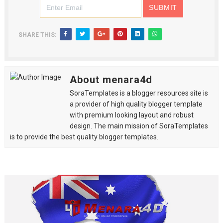
SHARE THIS:
About menara4d
SoraTemplates is a blogger resources site is
a provider of high quality blogger template
with premium looking layout and robust
design. The main mission of SoraTemplates
is to provide the best quality blogger templates.