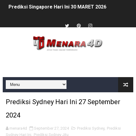
Prediksi Singapore Hari Ini 30 MARET 2026
Prediksi Sydney Lotto Hari Ini 06 AGUSTUS 2026
Prediksi Hongkong Lotto Hari Ini 05 AGUSTUS 2026
Prediksi Singapore Hari Ini 05 AGUSTUS 2026
Prediksi Sydney Lotto Hari Ini 05 AGUSTUS 2026
Prediksi Hongkong Lotto Hari Ini 04 AGUSTUS 2026
Prediksi Sydney Lotto Hari Ini 04 AGUSTUS 2026
Prediksi Sydney Hari Ini 27 September
Prediksi Hongkong Lotto Hari Ini 03 AGUSTUS 2026
2024
Prediksi Singapore Hari Ini 29 JANUARI 2026
menara4d
September 27, 2024
Prediksi Sydney
,
Prediksi
Prediksi Sydney Lotto Hari Ini 03 AGUSTUS 2026
Sydney Hari Ini
,
Prediksi Sydney Jitu