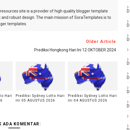
esources site is a provider of high quality blogger template
D
 and robust design. The main mission of SoraTemplates is to
gger templates.
D
D
Older Article
Prediksi Hongkong Hari Ini 12 OKTOBER 2024
D
D
D
to Hari
Prediksi Sydney Lotto Hari
Prediksi Sydney Lotto Hari
26
Ini 05 AGUSTUS 2026
Ini 04 AGUSTUS 2026
D
K ADA KOMENTAR:
D