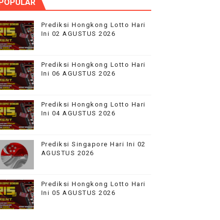
POPULAR
Prediksi Hongkong Lotto Hari
Ini 02 AGUSTUS 2026
Prediksi Hongkong Lotto Hari
Ini 06 AGUSTUS 2026
Prediksi Hongkong Lotto Hari
Ini 04 AGUSTUS 2026
Prediksi Singapore Hari Ini 02
AGUSTUS 2026
Prediksi Hongkong Lotto Hari
Ini 05 AGUSTUS 2026