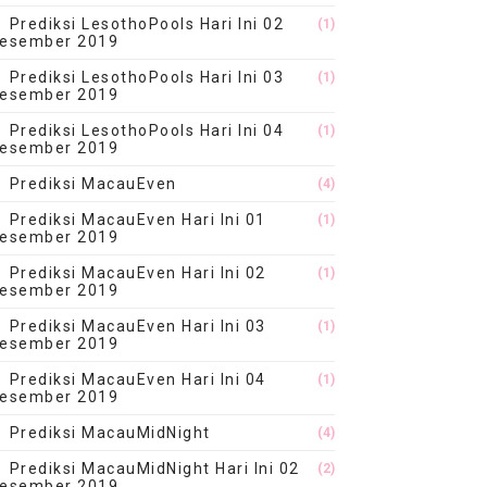
Prediksi LesothoPools Hari Ini 02
(1)
esember 2019
Prediksi LesothoPools Hari Ini 03
(1)
esember 2019
Prediksi LesothoPools Hari Ini 04
(1)
esember 2019
Prediksi MacauEven
(4)
Prediksi MacauEven Hari Ini 01
(1)
esember 2019
Prediksi MacauEven Hari Ini 02
(1)
esember 2019
Prediksi MacauEven Hari Ini 03
(1)
esember 2019
Prediksi MacauEven Hari Ini 04
(1)
esember 2019
Prediksi MacauMidNight
(4)
Prediksi MacauMidNight Hari Ini 02
(2)
esember 2019