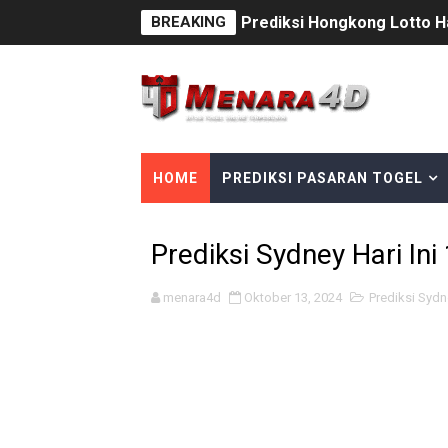
BREAKING
Prediksi Singapore Hari In
Prediksi Sydney Lotto Hari
Prediksi Hongkong Lotto H
Prediksi Singapore Hari In
HOME
PREDIKSI PASARAN TOGEL
Prediksi Sydney Lotto Hari
Prediksi Hongkong Lotto H
Prediksi Sydney Hari I
Prediksi Sydney Lotto Hari
menara4d
Oktober 13, 2024
Prediksi Sydn
Prediksi Hongkong Lotto H
Prediksi Singapore Hari In
Prediksi Sydney Lotto Hari