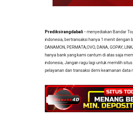
Prediksirangdabali
-
menyediakan
Bandar Tog
indonesia, bertransaksi hanya 1 menit dengan be
DANAMON, PERMATA,OVO, DANA, GOPAY, LINKAJA
hanya bank yang kami cantum di atas saja memb
indonesia, Jangan ragu lagi untuk memilih situs 
pelayanan dan transaksi demi keamanan data