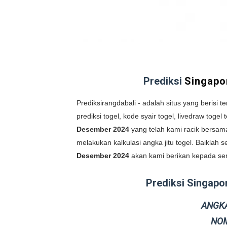
Prediksi Sydney Lotto Hari 
Prediksi Hongkong Lotto Har
Prediksi Singapore Hari Ini
Prediksi Sydney Lotto Hari 
Prediksi
Singap
Prediksi Hongkong Lotto H
Prediksirangdabali - adalah situs yang berisi t
prediksi togel, kode syair togel, livedraw togel
Prediksi Singapore Hari In
Desember 2024
yang telah kami racik bersam
melakukan kalkulasi angka jitu togel. Baiklah 
Desember 2024
akan kami berikan kepada sem
Prediksi Singapo
ANGKA
NOM