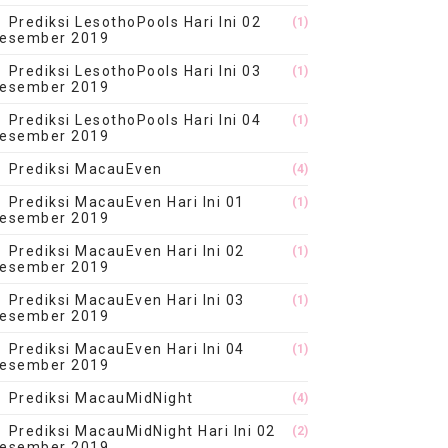
Prediksi LesothoPools Hari Ini 02
(1)
esember 2019
Prediksi LesothoPools Hari Ini 03
(1)
esember 2019
Prediksi LesothoPools Hari Ini 04
(1)
esember 2019
Prediksi MacauEven
(4)
Prediksi MacauEven Hari Ini 01
(1)
esember 2019
Prediksi MacauEven Hari Ini 02
(1)
esember 2019
Prediksi MacauEven Hari Ini 03
(1)
esember 2019
Prediksi MacauEven Hari Ini 04
(1)
esember 2019
Prediksi MacauMidNight
(4)
Prediksi MacauMidNight Hari Ini 02
(2)
esember 2019