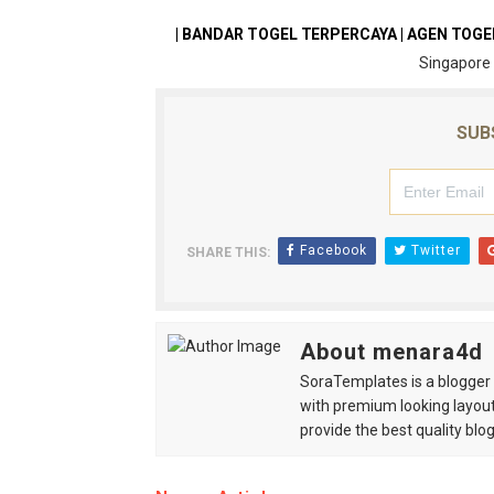
|
BANDAR TOGEL TERPERCAYA | AGEN
TOGE
Singapore 
SUB
Facebook
Twitter
SHARE THIS:
About menara4d
SoraTemplates is a blogger r
with premium looking layout
provide the best quality blo