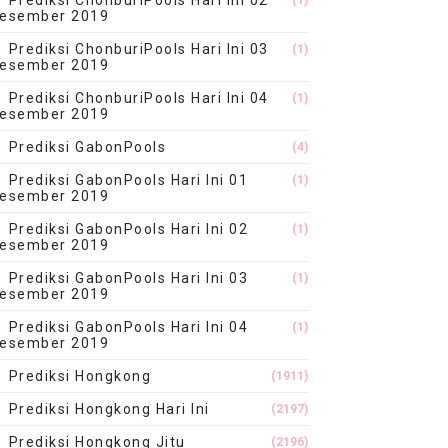
Prediksi ChonburiPools Hari Ini 02
(1)
esember 2019
Prediksi ChonburiPools Hari Ini 03
(1)
esember 2019
Prediksi ChonburiPools Hari Ini 04
(1)
esember 2019
Prediksi GabonPools
(4)
Prediksi GabonPools Hari Ini 01
(1)
esember 2019
Prediksi GabonPools Hari Ini 02
(1)
esember 2019
Prediksi GabonPools Hari Ini 03
(1)
esember 2019
Prediksi GabonPools Hari Ini 04
(1)
esember 2019
Prediksi Hongkong
(1911)
Prediksi Hongkong Hari Ini
(2197)
Prediksi Hongkong Jitu
(2196)