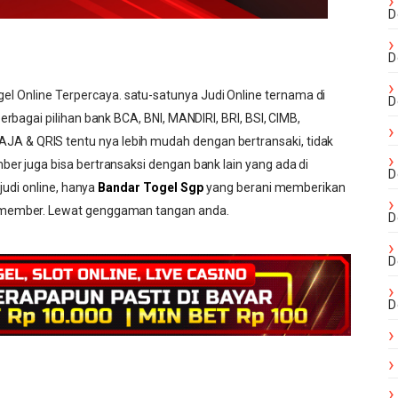
D
D
el Online Terpercaya
. satu-satunya Judi Online ternama di
D
rbagai pilihan bank BCA, BNI, MANDIRI, BRI, BSI, CIMB,
 & QRIS tentu nya lebih mudah dengan bertransaki, tidak
er juga bisa bertransaksi dengan bank lain yang ada di
D
judi online, hanya
Bandar Togel Sgp
yang berani memberikan
 member. Lewat genggaman tangan anda.
D
D
D