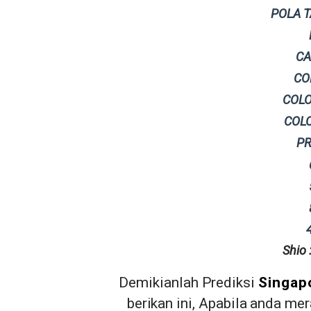
POLA T
CA
CO
COLO
COLO
PR
Shio
Demikianlah
Prediksi
Singap
berikan ini, Apabila anda me