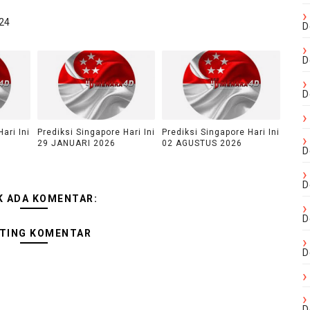
024
D
D
D
ari Ini
Prediksi Singapore Hari Ini
Prediksi Singapore Hari Ini
29 JANUARI 2026
02 AGUSTUS 2026
D
D
K ADA KOMENTAR:
D
TING KOMENTAR
D
D