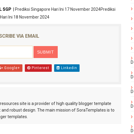
L SGP
|
Prediksi Singapore Hari Ini 17 November 2024Prediksi
Hari Ini 18 November 2024
SCRIBE VIA EMAIL
D
Google+
Pinterest
Linkedin
D
D
esources site is a provider of high quality blogger template
D
 and robust design. The main mission of SoraTemplates is to
gger templates.
D