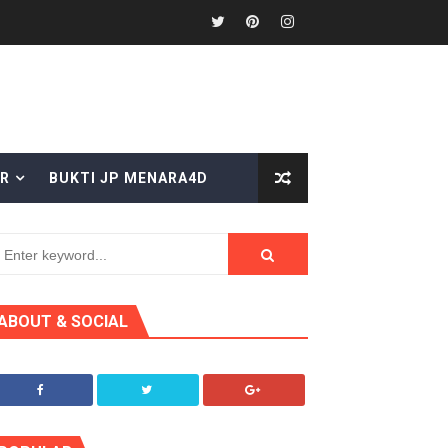
IR
BUKTI JP MENARA4D
ABOUT & SOCIAL