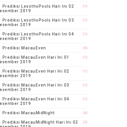
Prediksi LesothoPools Hari Ini 02
(1)
esember 2019
Prediksi LesothoPools Hari Ini 03
(1)
esember 2019
Prediksi LesothoPools Hari Ini 04
(1)
esember 2019
Prediksi MacauEven
(4)
Prediksi MacauEven Hari Ini 01
(1)
esember 2019
Prediksi MacauEven Hari Ini 02
(1)
esember 2019
Prediksi MacauEven Hari Ini 03
(1)
esember 2019
Prediksi MacauEven Hari Ini 04
(1)
esember 2019
Prediksi MacauMidNight
(4)
Prediksi MacauMidNight Hari Ini 02
(2)
esember 2019