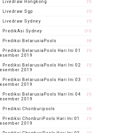
Livedraw Hongkong
(1)
Livedraw Sgp
(1)
Livedraw Sydney
(1)
PredikAsi Sydney
(11)
Prediksi BelarusiaPools
(4)
Prediksi BelarusiaPools Hari Ini 01
(1)
esember 2019
Prediksi BelarusiaPools Hari Ini 02
(1)
esember 2019
Prediksi BelarusiaPools Hari Ini 03
(1)
esember 2019
Prediksi BelarusiaPools Hari Ini 04
(1)
esember 2019
Prediksi Chonburipools
(4)
Prediksi ChonburiPools Hari Ini 01
(1)
esember 2019