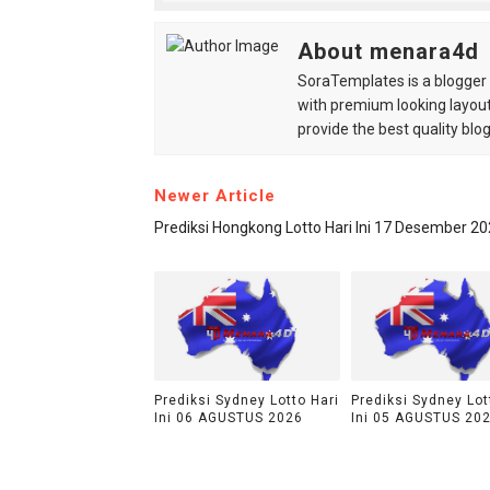
About menara4d
SoraTemplates is a blogger r
with premium looking layout
provide the best quality blo
Newer Article
Prediksi Hongkong Lotto Hari Ini 17 Desember 2
Prediksi Sydney Lotto Hari
Prediksi Sydney Lot
Ini 06 AGUSTUS 2026
Ini 05 AGUSTUS 20