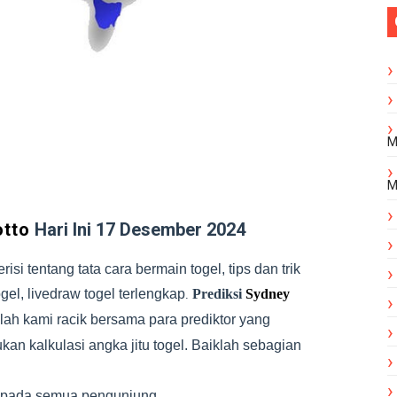
 29 JULI 2026
Ini 29 JULI 2026
ari Ini 06 AGUSTUS 2026
i 30 MARET 2026
M
 Ini 06 AGUSTUS 2026
M
otto
Hari Ini 17 Desember 2024
risi tentang tata cara bermain togel, tips dan trik
ogel, livedraw togel terlengkap
Prediksi
Sydney
.
lah kami racik bersama para prediktor yang
n kalkulasi angka jitu togel. Baiklah sebagian
kepada semua pengunjung