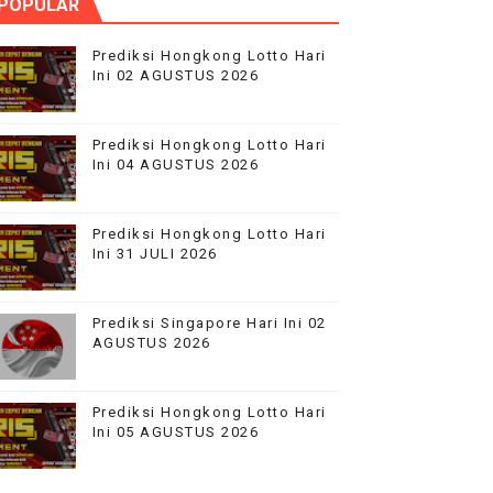
POPULAR
Prediksi Hongkong Lotto Hari
Ini 02 AGUSTUS 2026
Prediksi Hongkong Lotto Hari
Ini 04 AGUSTUS 2026
Prediksi Hongkong Lotto Hari
Ini 31 JULI 2026
Prediksi Singapore Hari Ini 02
AGUSTUS 2026
Prediksi Hongkong Lotto Hari
Ini 05 AGUSTUS 2026