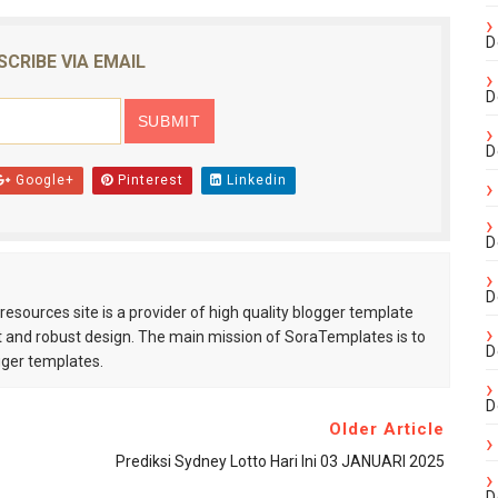
D
SCRIBE VIA EMAIL
D
D
Google+
Pinterest
Linkedin
D
D
esources site is a provider of high quality blogger template
 and robust design. The main mission of SoraTemplates is to
D
gger templates.
D
Older Article
Prediksi Sydney Lotto Hari Ini 03 JANUARI 2025
D