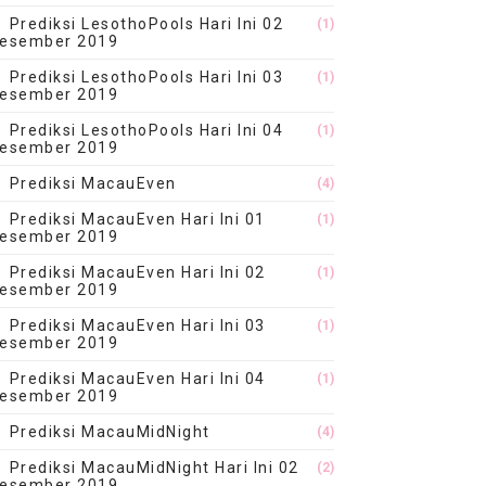
Prediksi LesothoPools Hari Ini 02
(1)
esember 2019
Prediksi LesothoPools Hari Ini 03
(1)
esember 2019
Prediksi LesothoPools Hari Ini 04
(1)
esember 2019
Prediksi MacauEven
(4)
Prediksi MacauEven Hari Ini 01
(1)
esember 2019
Prediksi MacauEven Hari Ini 02
(1)
esember 2019
Prediksi MacauEven Hari Ini 03
(1)
esember 2019
Prediksi MacauEven Hari Ini 04
(1)
esember 2019
Prediksi MacauMidNight
(4)
Prediksi MacauMidNight Hari Ini 02
(2)
esember 2019