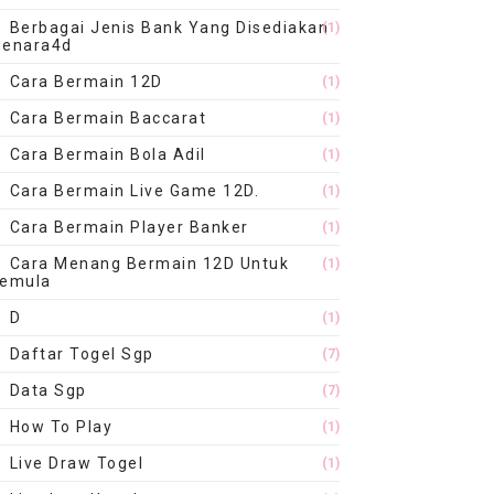
Berbagai Jenis Bank Yang Disediakan
(1)
enara4d
Cara Bermain 12D
(1)
Cara Bermain Baccarat
(1)
Cara Bermain Bola Adil
(1)
Cara Bermain Live Game 12D.
(1)
Cara Bermain Player Banker
(1)
Cara Menang Bermain 12D Untuk
(1)
emula
D
(1)
Daftar Togel Sgp
(7)
Data Sgp
(7)
How To Play
(1)
Live Draw Togel
(1)