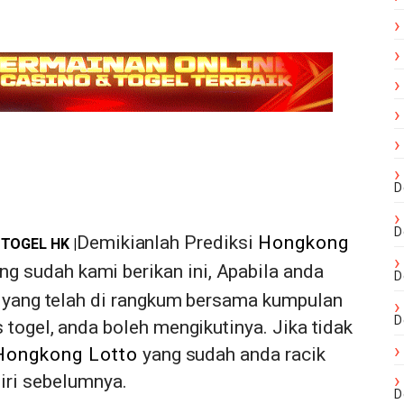
D
D
Demikianlah
Prediksi
Hongkong
TOGEL HK
|
ng sudah kami berikan ini, Apabila anda
D
 yang telah di rangkum bersama kumpulan
D
 togel, anda boleh mengikutinya. Jika tidak
Hongkong Lotto
yang sudah anda racik
iri sebelumnya.
D