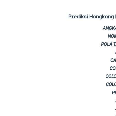
Prediksi Hongkong 
ANGKA
NOM
POLA T
CA
CO
COLO
COLO
P