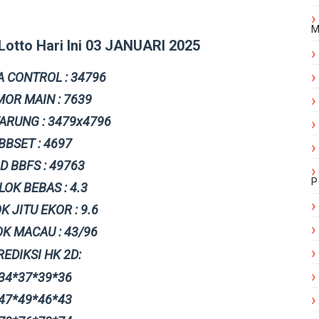
M
Lotto Hari Ini 03 JANUARI 2025
 CONTROL : 34796
OR MAIN : 7639
ARUNG : 3479x4796
BBSET : 4697
D BBFS : 49763
P
LOK BEBAS : 4
.3
K JITU EKOR : 9.6
K MACAU : 43/96
REDIKSI HK 2D:
34*37*39*36
47*49*46*43