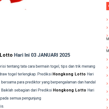
 29 JULI 2026
Ini 29 JULI 2026
ari Ini 06 AGUSTUS 2026
i 30 MARET 2026
M
 Ini 06 AGUSTUS 2026
M
Lotto
Hari Ini 03 JANUARI 2025
risi tentang tata cara bermain togel, tips dan trik menang
edraw togel terlengkap.
Prediksi
Hongkong
Lotto
Hari
ik bersama para prediktor yang berpengalaman dan handal
 Baiklah sebagian dari
Prediksi
Hongkong
Lotto
Hari
kepada semua pengunjung
is.