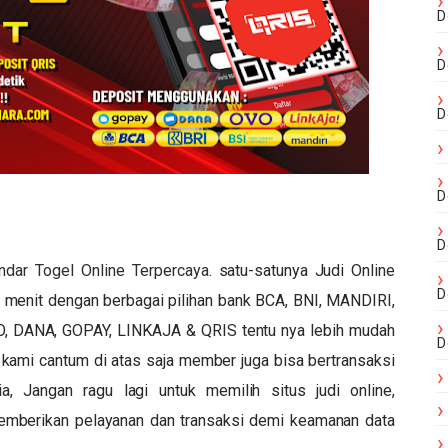
D
D
D
D
D
ndar Togel Online Terpercaya
. satu-satunya Judi Online
D
1 menit dengan berbagai pilihan bank
BCA, BNI, MANDIRI,
, DANA, GOPAY, LINKAJA & QRIS t
entu nya lebih mudah
D
 kami cantum di atas saja member juga bisa bertransaksi
, Jangan ragu lagi untuk memilih situs judi online,
emberikan pelayanan dan transaksi demi keamanan data