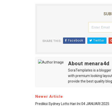
SUB
Facebook
Twitter
SHARE THIS:
About menara4d
SoraTemplates is a blogger r
with premium looking layout
provide the best quality blo
Newer Article
Prediksi Sydney Lotto Hari Ini 04 JANUARI 2025