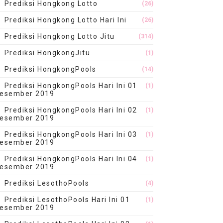
Prediksi Hongkong Lotto
(26)
Prediksi Hongkong Lotto Hari Ini
(26)
Prediksi Hongkong Lotto Jitu
(314)
Prediksi HongkongJitu
(1)
Prediksi HongkongPools
(14)
Prediksi HongkongPools Hari Ini 01
(1)
esember 2019
Prediksi HongkongPools Hari Ini 02
(1)
esember 2019
Prediksi HongkongPools Hari Ini 03
(1)
esember 2019
Prediksi HongkongPools Hari Ini 04
(1)
esember 2019
Prediksi LesothoPools
(4)
Prediksi LesothoPools Hari Ini 01
(1)
esember 2019