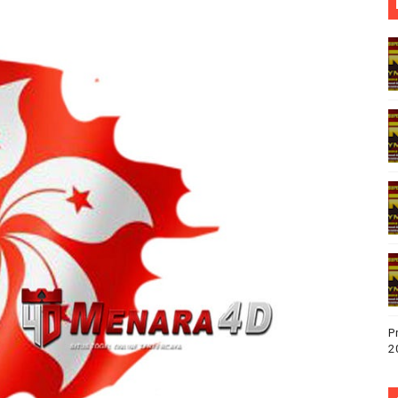
 Ini 05 AGUSTUS 2026
ari Ini 04 AGUSTUS 2026
 Ini 04 AGUSTUS 2026
ari Ini 03 AGUSTUS 2026
i 29 JANUARI 2026
 Ini 03 AGUSTUS 2026
ari Ini 02 AGUSTUS 2026
i 02 AGUSTUS 2026
P
 Ini 02 AGUSTUS 2026
2
ri Ini 11 APRIL 2026