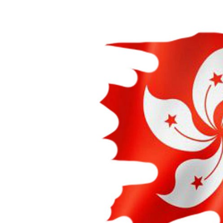
Prediksi Sydney Lotto Hari
Prediksi Hongkong Lotto H
Prediksi Sydney Lotto Hari
Prediksi Hongkong Lotto H
Prediksi Singapore Hari In
Prediksi Sydney Lotto Hari
Prediksi Hongkong Lotto H
Prediksi Singapore Hari In
Prediksi Sydney Lotto Hari
Prediksi Hongkong Lotto Ha