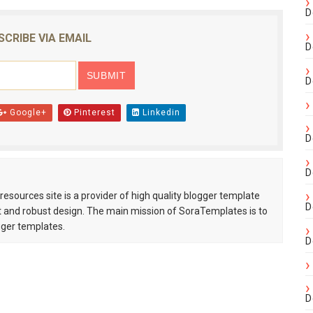
D
SCRIBE VIA EMAIL
D
D
Google+
Pinterest
Linkedin
D
D
esources site is a provider of high quality blogger template
D
 and robust design. The main mission of SoraTemplates is to
gger templates.
D
D