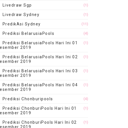
Livedraw Sgp
(1)
Livedraw Sydney
(1)
PredikAsi Sydney
(11)
Prediksi BelarusiaPools
(4)
Prediksi BelarusiaPools Hari Ini 01
(1)
esember 2019
Prediksi BelarusiaPools Hari Ini 02
(1)
esember 2019
Prediksi BelarusiaPools Hari Ini 03
(1)
esember 2019
Prediksi BelarusiaPools Hari Ini 04
(1)
esember 2019
Prediksi Chonburipools
(4)
Prediksi ChonburiPools Hari Ini 01
(1)
esember 2019
Prediksi ChonburiPools Hari Ini 02
(1)
esember 2019