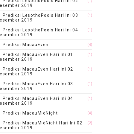
Prediksi LesothoPools Hari Ini 02
(1)
esember 2019
Prediksi LesothoPools Hari Ini 03
(1)
esember 2019
Prediksi LesothoPools Hari Ini 04
(1)
esember 2019
Prediksi MacauEven
(4)
Prediksi MacauEven Hari Ini 01
(1)
esember 2019
Prediksi MacauEven Hari Ini 02
(1)
esember 2019
Prediksi MacauEven Hari Ini 03
(1)
esember 2019
Prediksi MacauEven Hari Ini 04
(1)
esember 2019
Prediksi MacauMidNight
(4)
Prediksi MacauMidNight Hari Ini 02
(2)
esember 2019