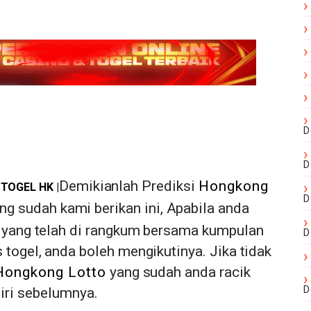
D
D
Demikianlah
Prediksi
Hongkong
TOGEL HK
|
D
ng sudah kami berikan ini, Apabila anda
 yang telah di rangkum bersama kumpulan
D
 togel, anda boleh mengikutinya. Jika tidak
Hongkong Lotto
yang sudah anda racik
D
iri sebelumnya.