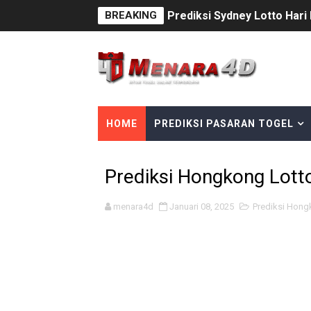
BREAKING
Prediksi Hongkong Lotto H
Prediksi Singapore Hari In
Prediksi Sydney Lotto Hari
Prediksi Hongkong Lotto H
HOME
PREDIKSI PASARAN TOGEL
Prediksi Sydney Lotto Hari
Prediksi Hongkong Lotto H
Prediksi Hongkong Lott
Prediksi Singapore Hari In
menara4d
Januari 08, 2025
Prediksi Hon
Prediksi Sydney Lotto Hari
Prediksi Hongkong Lotto H
Prediksi Singapore Hari In