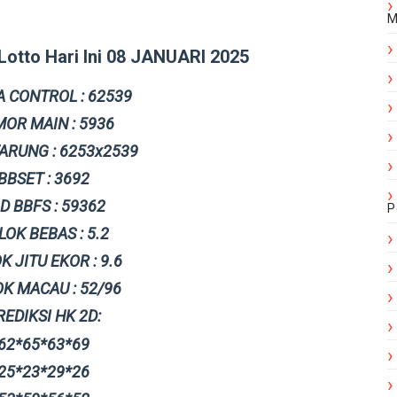
M
Lotto Hari Ini 08 JANUARI 2025
 CONTROL : 62539
OR MAIN : 5936
ARUNG : 6253x2539
BBSET : 3692
D BBFS : 59362
P
LOK BEBAS : 5.2
K JITU EKOR : 9.6
K MACAU : 52/96
REDIKSI HK 2D:
62*65*63*69
25*23*29*26