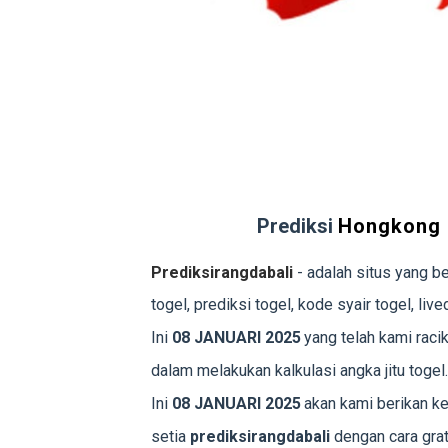
Prediksi Singapore Hari Ini
Prediksi Sydney Lotto Hari 
Prediksi Hongkong Lotto H
Prediksi Singapore Hari In
Prediksi Sydney Lotto Hari
Prediksi
Hongkong 
Pred
iksirangdabali
- adalah situs yang be
togel, prediksi togel, kode syair togel, liv
Ini
08 JANUARI 2025
yang telah kami rac
dalam melakukan kalkulasi angka jitu togel.
Ini
08 JANUARI 2025
akan kami berikan 
setia
prediksirangdabali
dengan cara grat