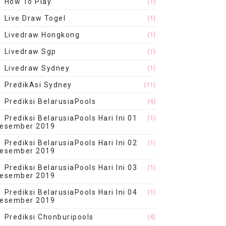
How To Play
(1)
Live Draw Togel
(1)
Livedraw Hongkong
(1)
Livedraw Sgp
(1)
Livedraw Sydney
(1)
PredikAsi Sydney
(11)
Prediksi BelarusiaPools
(4)
Prediksi BelarusiaPools Hari Ini 01
(1)
esember 2019
Prediksi BelarusiaPools Hari Ini 02
(1)
esember 2019
Prediksi BelarusiaPools Hari Ini 03
(1)
esember 2019
Prediksi BelarusiaPools Hari Ini 04
(1)
esember 2019
Prediksi Chonburipools
(4)