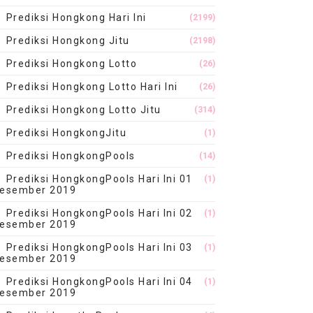
Prediksi Hongkong Hari Ini
(2199)
Prediksi Hongkong Jitu
(2198)
Prediksi Hongkong Lotto
(26)
Prediksi Hongkong Lotto Hari Ini
(26)
Prediksi Hongkong Lotto Jitu
(314)
Prediksi HongkongJitu
(1)
Prediksi HongkongPools
(14)
Prediksi HongkongPools Hari Ini 01
(1)
esember 2019
Prediksi HongkongPools Hari Ini 02
(1)
esember 2019
Prediksi HongkongPools Hari Ini 03
(1)
esember 2019
Prediksi HongkongPools Hari Ini 04
(1)
esember 2019