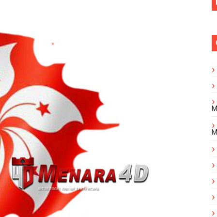
ari Ini 03 AGUSTUS 2026
i 29 JANUARI 2026
 Ini 03 AGUSTUS 2026
ari Ini 02 AGUSTUS 2026
i 02 AGUSTUS 2026
M
 Ini 02 AGUSTUS 2026
M
ri Ini 11 APRIL 2026
 11 APRIL 2026
Ini 11 APRIL 2026
i Ini 31 JULI 2026