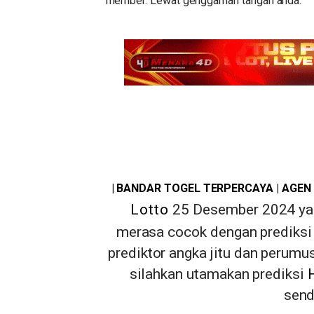
member. Lewat genggaman tangan anda.
|
BANDAR TOGEL TERPERCAYA | AGEN
Lotto
25
Desember 2024
ya
merasa cocok dengan prediksi
prediktor angka jitu dan perumus
silahkan utamakan prediksi
send