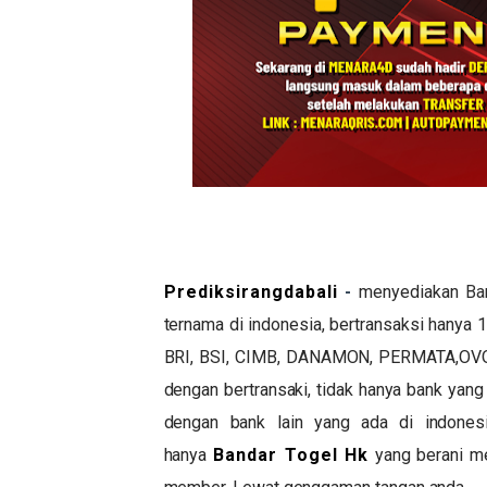
Prediksirangdabali
-
menyediakan
Ba
ternama di indonesia, bertransaksi hanya 
BRI, BSI, CIMB, DANAMON, PERMATA,OVO
dengan bertransaki, tidak hanya bank yang
dengan bank lain yang ada di indonesia
hanya
Bandar Togel Hk
yang berani m