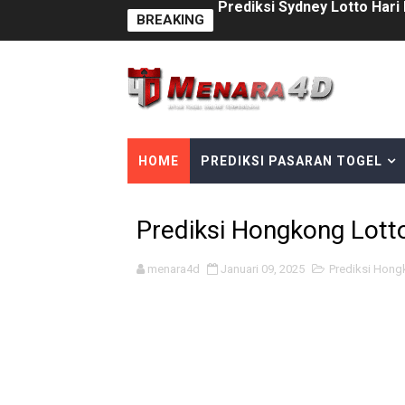
BREAKING
Prediksi Hongkong Lotto H
Prediksi Sydney Lotto Hari
Prediksi Hongkong Lotto H
Prediksi Singapore Hari In
HOME
PREDIKSI PASARAN TOGEL
Prediksi Sydney Lotto Hari
Prediksi Hongkong Lotto H
Prediksi Hongkong Lott
Prediksi Singapore Hari In
menara4d
Januari 09, 2025
Prediksi Hon
Prediksi Sydney Lotto Hari
Prediksi Hongkong Lotto H
Prediksi Sydney Lotto Hari