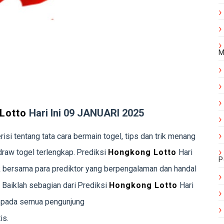
Ini 31 JULI 2026
i Ini 13 JULI 2026
M
ari Ini 08 AGUSTUS 2026
i 08 AGUSTUS 2026
 Ini 08 AGUSTUS 2026
Lotto
Hari Ini 09 JANUARI 2025
risi tentang tata cara bermain togel, tips dan trik menang
edraw togel terlengkap.
Prediksi
Hongkong
Lotto
Hari
P
ik bersama para prediktor yang berpengalaman dan handal
 Baiklah sebagian dari
Prediksi
Hongkong
Lotto
Hari
kepada semua pengunjung
is.