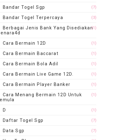
Bandar Togel Sgp
(7)
Bandar Togel Terpercaya
(3)
Berbagai Jenis Bank Yang Disediakan
(1)
enara4d
Cara Bermain 12D
(1)
Cara Bermain Baccarat
(1)
Cara Bermain Bola Adil
(1)
Cara Bermain Live Game 12D.
(1)
Cara Bermain Player Banker
(1)
Cara Menang Bermain 12D Untuk
(1)
emula
D
(1)
Daftar Togel Sgp
(7)
Data Sgp
(7)