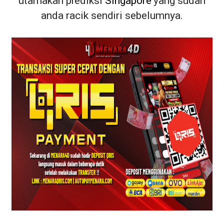
utamakan prediksi
Singapore
yang sudah
anda racik sendiri sebelumnya.