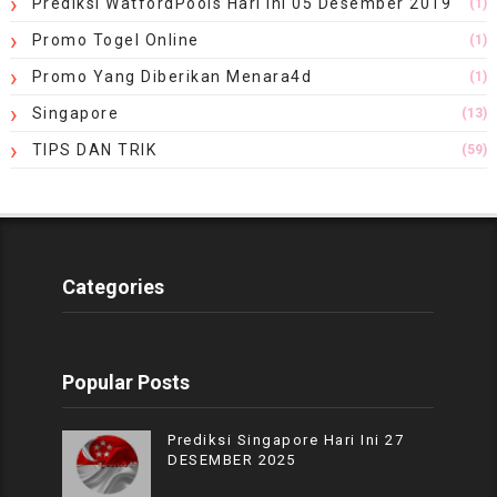
Prediksi WatfordPools Hari Ini 05 Desember 2019
(1)
Promo Togel Online
(1)
Promo Yang Diberikan Menara4d
(1)
Singapore
(13)
TIPS DAN TRIK
(59)
Categories
Popular Posts
Prediksi Singapore Hari Ini 27
DESEMBER 2025