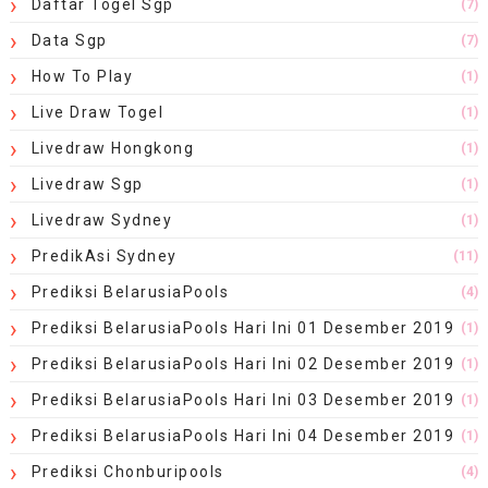
Daftar Togel Sgp
(7)
Data Sgp
(7)
How To Play
(1)
Live Draw Togel
(1)
Livedraw Hongkong
(1)
Livedraw Sgp
(1)
Livedraw Sydney
(1)
PredikAsi Sydney
(11)
Prediksi BelarusiaPools
(4)
Prediksi BelarusiaPools Hari Ini 01 Desember 2019
(1)
Prediksi BelarusiaPools Hari Ini 02 Desember 2019
(1)
Prediksi BelarusiaPools Hari Ini 03 Desember 2019
(1)
Prediksi BelarusiaPools Hari Ini 04 Desember 2019
(1)
Prediksi Chonburipools
(4)