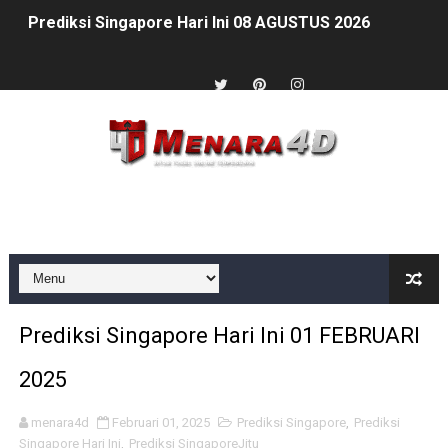
Prediksi Sydney Lotto Hari Ini 08 AGUSTUS 2026
Prediksi Hongkong Lotto Hari Ini 07 AGUSTUS 2026
Prediksi Sydney Lotto Hari Ini 07 AGUSTUS 2026
Prediksi Hongkong Lotto Hari Ini 06 AGUSTUS 2026
Prediksi Singapore Hari Ini 30 MARET 2026
Prediksi Sydney Lotto Hari Ini 06 AGUSTUS 2026
Prediksi Hongkong Lotto Hari Ini 05 AGUSTUS 2026
Prediksi Singapore Hari Ini 01 FEBRUARI
Prediksi Singapore Hari Ini 05 AGUSTUS 2026
2025
Prediksi Sydney Lotto Hari Ini 05 AGUSTUS 2026
menara4d
Februari 01, 2025
Prediksi Singapore
,
Prediksi
Prediksi Hongkong Lotto Hari Ini 04 AGUSTUS 2026
Singapore Hari Ini
,
Prediksi SingaporeJitu