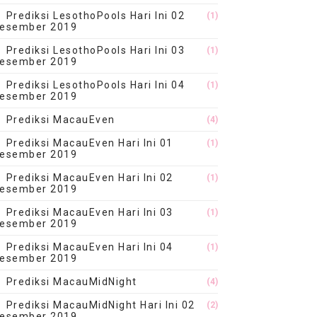
Prediksi LesothoPools Hari Ini 02
(1)
esember 2019
Prediksi LesothoPools Hari Ini 03
(1)
esember 2019
Prediksi LesothoPools Hari Ini 04
(1)
esember 2019
Prediksi MacauEven
(4)
Prediksi MacauEven Hari Ini 01
(1)
esember 2019
Prediksi MacauEven Hari Ini 02
(1)
esember 2019
Prediksi MacauEven Hari Ini 03
(1)
esember 2019
Prediksi MacauEven Hari Ini 04
(1)
esember 2019
Prediksi MacauMidNight
(4)
Prediksi MacauMidNight Hari Ini 02
(2)
esember 2019