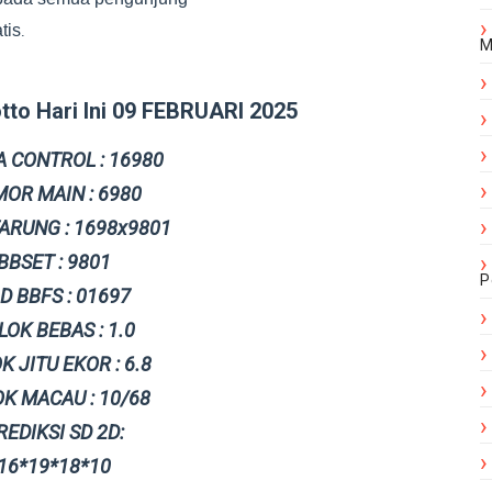
tis
.
M
tto Hari Ini 09 FEBRUARI 2025
 CONTROL : 16980
OR MAIN : 6980
ARUNG : 1698x9801
BBSET : 9801
P
D BBFS : 01697
LOK BEBAS : 1.0
K JITU EKOR : 6.8
K MACAU : 10/68
REDIKSI SD 2D:
16*19*18*10