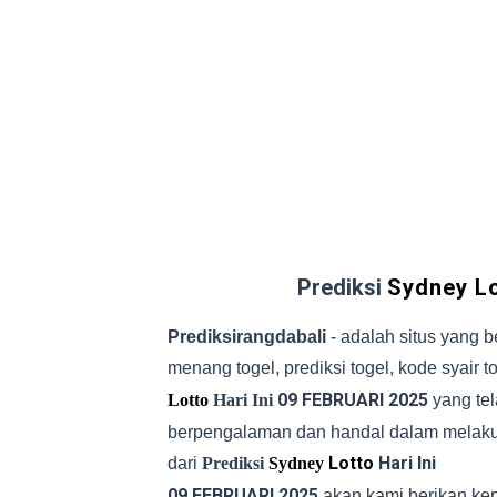
Prediksi Hongkong Lotto Har
Prediksi Hongkong Lotto H
Prediksi Singapore Hari In
Prediksi Sydney Lotto Hari
Prediksi Hongkong Lotto H
Prediksi
Sydney L
Prediksirangdabali
-
adalah situs yang be
menang togel, prediksi togel, kode syair t
09 FEBRUARI 2025
Lotto
Hari Ini
yang tel
berpengalaman dan handal dalam melakuka
Lotto
Hari Ini
dari
Prediksi
Sydney
09 FEBRUARI 2025
akan kami berikan k