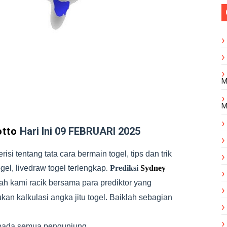
i Ini 13 JULI 2026
ari Ini 08 AGUSTUS 2026
i 08 AGUSTUS 2026
 Ini 08 AGUSTUS 2026
M
ari Ini 07 AGUSTUS 2026
M
otto
Hari Ini 09 FEBRUARI 2025
risi tentang tata cara bermain togel, tips dan trik
ogel, livedraw togel terlengkap
Prediksi
Sydney
.
ah kami racik bersama para prediktor yang
n kalkulasi angka jitu togel. Baiklah sebagian
epada semua pengunjung