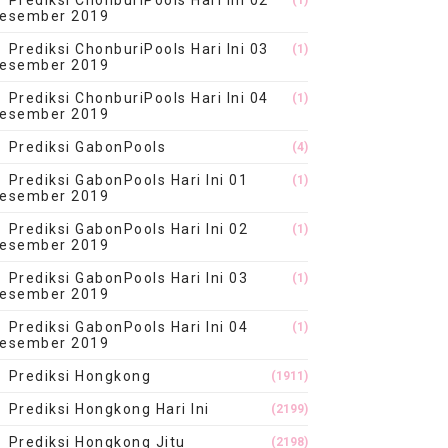
Prediksi ChonburiPools Hari Ini 02
(1)
esember 2019
Prediksi ChonburiPools Hari Ini 03
(1)
esember 2019
Prediksi ChonburiPools Hari Ini 04
(1)
esember 2019
Prediksi GabonPools
(4)
Prediksi GabonPools Hari Ini 01
(1)
esember 2019
Prediksi GabonPools Hari Ini 02
(1)
esember 2019
Prediksi GabonPools Hari Ini 03
(1)
esember 2019
Prediksi GabonPools Hari Ini 04
(1)
esember 2019
Prediksi Hongkong
(1911)
Prediksi Hongkong Hari Ini
(2199)
Prediksi Hongkong Jitu
(2198)