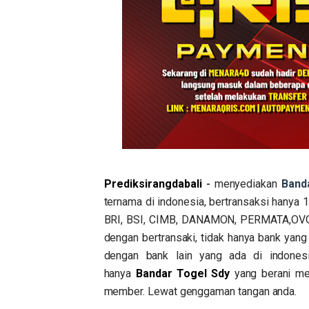
Prediksirangdabali
-
menyediakan
Band
ternama di indonesia, bertransaksi hanya 
BRI, BSI, CIMB, DANAMON, PERMATA,OVO,
dengan bertransaki, tidak hanya bank yang
dengan bank lain yang ada di indonesia
hanya
Bandar Togel Sdy
yang berani m
member. Lewat genggaman tangan anda.