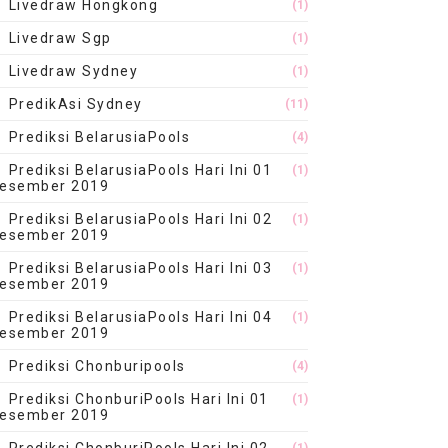
Livedraw Hongkong
(1)
Livedraw Sgp
(1)
Livedraw Sydney
(1)
PredikAsi Sydney
(11)
Prediksi BelarusiaPools
(4)
Prediksi BelarusiaPools Hari Ini 01
(1)
esember 2019
Prediksi BelarusiaPools Hari Ini 02
(1)
esember 2019
Prediksi BelarusiaPools Hari Ini 03
(1)
esember 2019
Prediksi BelarusiaPools Hari Ini 04
(1)
esember 2019
Prediksi Chonburipools
(4)
Prediksi ChonburiPools Hari Ini 01
(1)
esember 2019