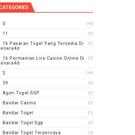
CATEGORIES
0
(14)
11
(9)
16 Pasaran Togel Yang Tersedia Di
(1)
enara4d
16 Permainan Live Casino Online Di
(7)
enara4d
2
(16)
29
(2)
Agen Togel SGP
(1)
Bandar Casino
(1)
Bandar Togel
(1)
Bandar Togel Sgp
(7)
Bandar Togel Terpercaya
(3)