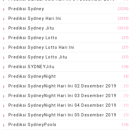
Prediksi Sydney
(2220)
Prediksi Sydney Hari Ini
(2233)
Prediksi Sydney Jitu
(2212)
Prediksi Sydney Lotto
(27)
Prediksi Sydney Lotto Hari Ini
(27)
Prediksi Sydney Lotto Jitu
(27)
Prediksi SYDNEYJitu
(18)
Prediksi SydneyNight
(4)
Prediksi SydneyNight Hari Ini 02 Desember 2019
(1)
Prediksi SydneyNight Hari Ini 03 Desember 2019
(1)
Prediksi SydneyNight Hari Ini 04 Desember 2019
(1)
Prediksi SydneyNight Hari Ini 05 Desember 2019
(1)
Prediksi SydneyPools
(16)