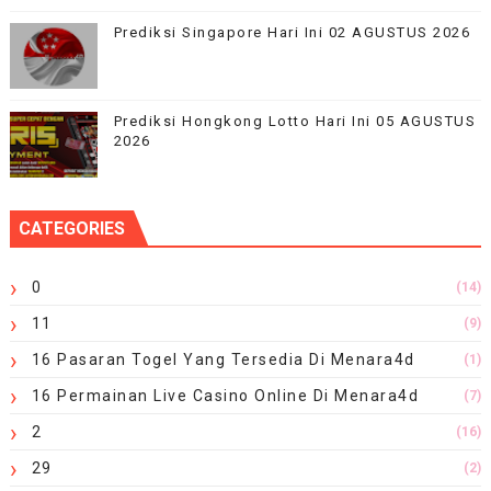
Prediksi Singapore Hari Ini 02 AGUSTUS 2026
Prediksi Hongkong Lotto Hari Ini 05 AGUSTUS
2026
CATEGORIES
0
(14)
11
(9)
16 Pasaran Togel Yang Tersedia Di Menara4d
(1)
16 Permainan Live Casino Online Di Menara4d
(7)
2
(16)
29
(2)