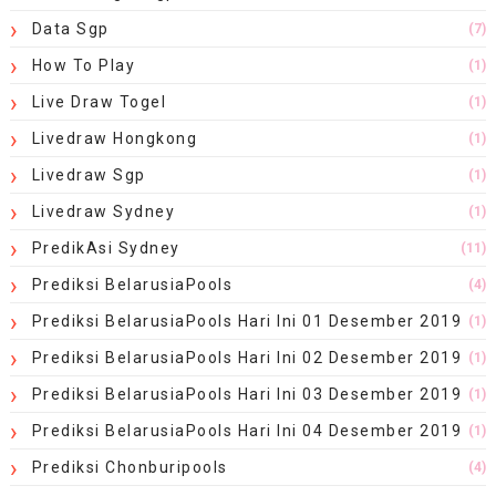
Data Sgp
(7)
How To Play
(1)
Live Draw Togel
(1)
Livedraw Hongkong
(1)
Livedraw Sgp
(1)
Livedraw Sydney
(1)
PredikAsi Sydney
(11)
Prediksi BelarusiaPools
(4)
Prediksi BelarusiaPools Hari Ini 01 Desember 2019
(1)
Prediksi BelarusiaPools Hari Ini 02 Desember 2019
(1)
Prediksi BelarusiaPools Hari Ini 03 Desember 2019
(1)
Prediksi BelarusiaPools Hari Ini 04 Desember 2019
(1)
Prediksi Chonburipools
(4)