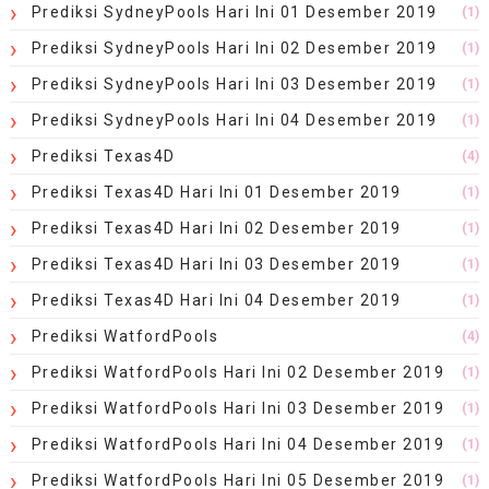
Prediksi SydneyPools Hari Ini 01 Desember 2019
(1)
Prediksi SydneyPools Hari Ini 02 Desember 2019
(1)
Prediksi SydneyPools Hari Ini 03 Desember 2019
(1)
Prediksi SydneyPools Hari Ini 04 Desember 2019
(1)
Prediksi Texas4D
(4)
Prediksi Texas4D Hari Ini 01 Desember 2019
(1)
Prediksi Texas4D Hari Ini 02 Desember 2019
(1)
Prediksi Texas4D Hari Ini 03 Desember 2019
(1)
Prediksi Texas4D Hari Ini 04 Desember 2019
(1)
Prediksi WatfordPools
(4)
Prediksi WatfordPools Hari Ini 02 Desember 2019
(1)
Prediksi WatfordPools Hari Ini 03 Desember 2019
(1)
Prediksi WatfordPools Hari Ini 04 Desember 2019
(1)
Prediksi WatfordPools Hari Ini 05 Desember 2019
(1)