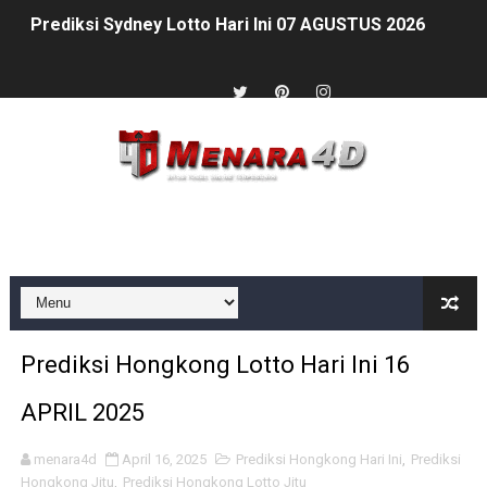
Prediksi Sydney Lotto Hari Ini 07 AGUSTUS 2026
Prediksi Hongkong Lotto Hari Ini 06 AGUSTUS 2026
Prediksi Singapore Hari Ini 30 MARET 2026
Prediksi Sydney Lotto Hari Ini 06 AGUSTUS 2026
Prediksi Hongkong Lotto Hari Ini 05 AGUSTUS 2026
Prediksi Singapore Hari Ini 05 AGUSTUS 2026
Prediksi Sydney Lotto Hari Ini 05 AGUSTUS 2026
Prediksi Hongkong Lotto Hari Ini 04 AGUSTUS 2026
Prediksi Hongkong Lotto Hari Ini 16
Prediksi Sydney Lotto Hari Ini 04 AGUSTUS 2026
APRIL 2025
Prediksi Hongkong Lotto Hari Ini 03 AGUSTUS 2026
menara4d
April 16, 2025
Prediksi Hongkong Hari Ini
,
Prediksi
Hongkong Jitu
,
Prediksi Hongkong Lotto Jitu