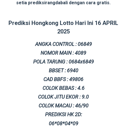
setia
prediksirangdabali
dengan cara gratis.
Prediksi Hongkong Lotto Hari Ini 16 APRIL
2025
ANGKA CONTROL : 06849
NOMOR MAIN : 4089
POLA TARUNG : 0684x6849
BBSET : 6940
CAD BBFS : 49806
COLOK BEBAS : 4.6
COLOK JITU EKOR : 9.0
COLOK MACAU : 46/90
PREDIKSI HK 2D:
06*08*04*09