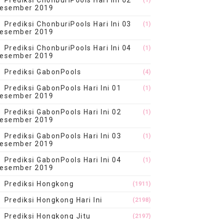
Prediksi ChonburiPools Hari Ini 02
(1)
esember 2019
Prediksi ChonburiPools Hari Ini 03
(1)
esember 2019
Prediksi ChonburiPools Hari Ini 04
(1)
esember 2019
Prediksi GabonPools
(4)
Prediksi GabonPools Hari Ini 01
(1)
esember 2019
Prediksi GabonPools Hari Ini 02
(1)
esember 2019
Prediksi GabonPools Hari Ini 03
(1)
esember 2019
Prediksi GabonPools Hari Ini 04
(1)
esember 2019
Prediksi Hongkong
(1911)
Prediksi Hongkong Hari Ini
(2198)
Prediksi Hongkong Jitu
(2197)