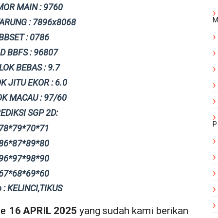
OR MAIN : 9760
M
ARUNG : 7896x8068
BBSET : 0786
D BBFS : 96807
LOK BEBAS : 9.7
K JITU EKOR : 6.0
K MACAU : 97/60
EDIKSI SGP 2D:
P
78*79*70*71
86*87*89*80
96*97*98*90
67*68*69*60
o : KELINCI,TIKUS
re
16 APRIL 2025
yang sudah
kami berikan