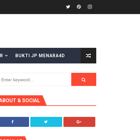
IR
BUKTI JP MENARA4D
ABOUT & SOCIAL