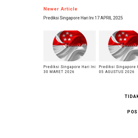
Newer Article
Prediksi Singapore Hari Ini 17 APRIL 2025
Prediksi Singapore Hari Ini
Prediksi Singapore H
30 MARET 2026
05 AGUSTUS 2026
TIDA
POS