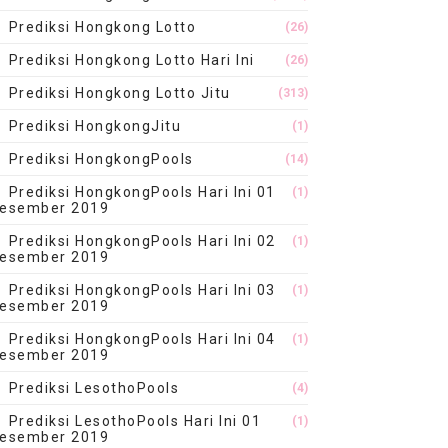
Prediksi Hongkong Lotto
(26)
Prediksi Hongkong Lotto Hari Ini
(26)
Prediksi Hongkong Lotto Jitu
(313)
Prediksi HongkongJitu
(1)
Prediksi HongkongPools
(14)
Prediksi HongkongPools Hari Ini 01
(1)
esember 2019
Prediksi HongkongPools Hari Ini 02
(1)
esember 2019
Prediksi HongkongPools Hari Ini 03
(1)
esember 2019
Prediksi HongkongPools Hari Ini 04
(1)
esember 2019
Prediksi LesothoPools
(4)
Prediksi LesothoPools Hari Ini 01
(1)
esember 2019