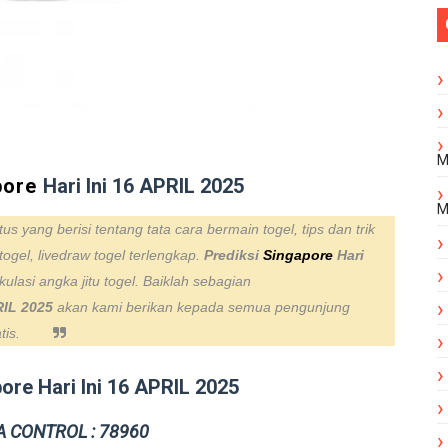
i Ini 29 JULI 2026
ari Ini 07 AGUSTUS 2026
 Ini 07 AGUSTUS 2026
ari Ini 06 AGUSTUS 2026
M
pore
Hari Ini 16 APRIL 2025
i 30 MARET 2026
M
tus yang berisi tentang tata cara bermain togel, tips dan trik
togel, livedraw togel terlengkap.
Prediksi
Singapore
Hari
lasi angka jitu togel. Baiklah sebagian
RIL 2025
akan kami berikan kepada semua pengunjung
tis.
ore Hari Ini 16 APRIL 2025
 CONTROL : 78960