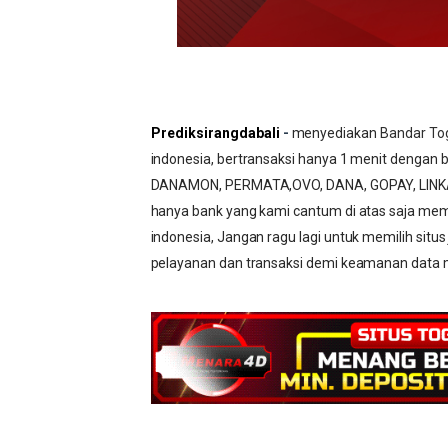
Prediksirangdabali
-
menyediakan
Bandar Tog
indonesia, bertransaksi hanya 1 menit dengan be
DANAMON, PERMATA,OVO, DANA, GOPAY, LINKAJA
hanya bank yang kami cantum di atas saja memb
indonesia, Jangan ragu lagi untuk memilih situs 
pelayanan dan transaksi demi keamanan data