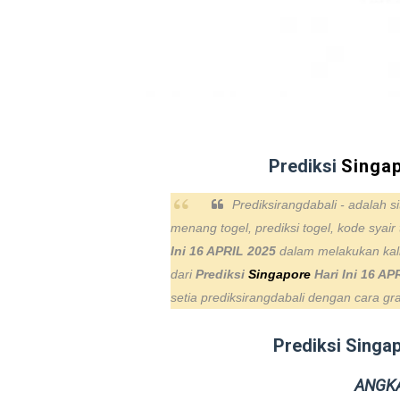
Prediksi Hongkong Lotto Har
Prediksi Hongkong Lotto H
Prediksi Sydney Lotto Hari
Prediksi Hongkong Lotto H
Prediksi
Singa
Prediksi Singapore Hari In
Prediksirangdabali - adalah si
menang togel, prediksi togel, kode syair 
Ini
16 APRIL 2025
dalam melakukan kalku
dari
Prediksi
Singapore
Hari Ini 16 AP
setia prediksirangdabali dengan cara gra
Prediksi Singap
ANGKA