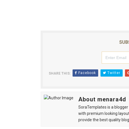
SUB
Facebook
Twitter
SHARE THIS:
About menara4d
SoraTemplates is a blogger r
with premium looking layout
provide the best quality blo