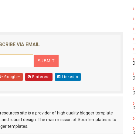
SCRIBE VIA EMAIL
D
Google+
Pinterest
Linkedin
D
D
D
esources site is a provider of high quality blogger template
 and robust design. The main mission of SoraTemplates is to
gger templates.
D