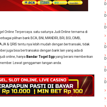
D
D
D
el Online Terpercaya
. satu-satunya Judi Online ternama di
rbagai pilihan bank BCA, BNI, MANDIRI, BRI, BSI, CIMB,
 & QRIS tentu nya lebih mudah dengan bertransaki, tidak
D
er juga bisa bertransaksi dengan bank lain yang ada di
judi online, hanya
Bandar Togel Sgp
yang berani memberikan
D
 member. Lewat genggaman tangan anda.
D
D