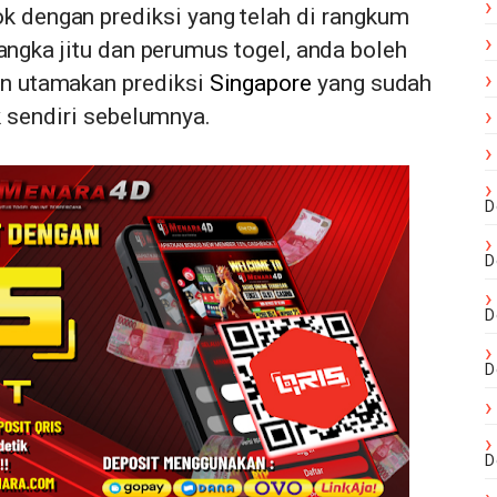
ok dengan prediksi yang telah di rangkum
ngka jitu dan perumus togel, anda boleh
kan utamakan prediksi
Singapore
yang sudah
k sendiri sebelumnya.
D
D
D
D
D