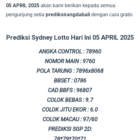
05 APRIL 2025
akan kami berikan kepada semua
pengunjung setia
prediksirangdabali
dengan cara gratis
.
Prediksi Sydney Lotto Hari Ini 05 APRIL 2025
ANGKA CONTROL : 78960
NOMOR MAIN : 9760
POLA TARUNG : 7896x8068
BBSET : 0786
CAD BBFS : 96807
COLOK BEBAS : 9.7
COLOK JITU EKOR : 6.0
COLOK MACAU : 97/60
PREDIKSI SGP 2D:
78*79*70*71