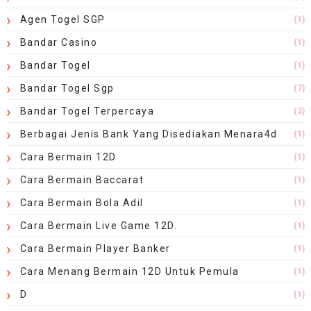
Agen Togel SGP
(1)
Bandar Casino
(1)
Bandar Togel
(1)
Bandar Togel Sgp
(7)
Bandar Togel Terpercaya
(3)
Berbagai Jenis Bank Yang Disediakan Menara4d
(1)
Cara Bermain 12D
(1)
Cara Bermain Baccarat
(1)
Cara Bermain Bola Adil
(1)
Cara Bermain Live Game 12D.
(1)
Cara Bermain Player Banker
(1)
Cara Menang Bermain 12D Untuk Pemula
(1)
D
(1)