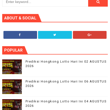
ABOUT & SOCIAL
POPULAR
Prediksi Hongkong Lotto Hari Ini 02 AGUSTUS
2026
Prediksi Hongkong Lotto Hari Ini 06 AGUSTUS
2026
Prediksi Hongkong Lotto Hari Ini 04 AGUSTUS
2026