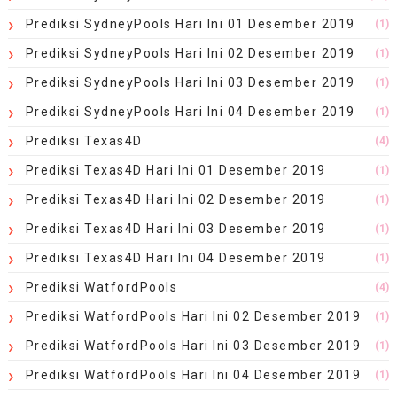
Prediksi SydneyPools Hari Ini 01 Desember 2019
(1)
Prediksi SydneyPools Hari Ini 02 Desember 2019
(1)
Prediksi SydneyPools Hari Ini 03 Desember 2019
(1)
Prediksi SydneyPools Hari Ini 04 Desember 2019
(1)
Prediksi Texas4D
(4)
Prediksi Texas4D Hari Ini 01 Desember 2019
(1)
Prediksi Texas4D Hari Ini 02 Desember 2019
(1)
Prediksi Texas4D Hari Ini 03 Desember 2019
(1)
Prediksi Texas4D Hari Ini 04 Desember 2019
(1)
Prediksi WatfordPools
(4)
Prediksi WatfordPools Hari Ini 02 Desember 2019
(1)
Prediksi WatfordPools Hari Ini 03 Desember 2019
(1)
Prediksi WatfordPools Hari Ini 04 Desember 2019
(1)