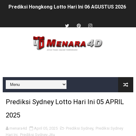
Prediksi Singapore Hari Ini 30 MARET 2026
Prediksi Sydney Lotto Hari Ini 06 AGUSTUS 2026
Prediksi Hongkong Lotto Hari Ini 05 AGUSTUS 2026
Prediksi Singapore Hari Ini 05 AGUSTUS 2026
Prediksi Sydney Lotto Hari Ini 05 AGUSTUS 2026
Prediksi Hongkong Lotto Hari Ini 04 AGUSTUS 2026
Prediksi Sydney Lotto Hari Ini 04 AGUSTUS 2026
Prediksi Sydney Lotto Hari Ini 05 APRIL
Prediksi Hongkong Lotto Hari Ini 03 AGUSTUS 2026
2025
Prediksi Singapore Hari Ini 29 JANUARI 2026
menara4d
April 05, 2025
Prediksi Sydney
,
Prediksi Sydney
Prediksi Sydney Lotto Hari Ini 03 AGUSTUS 2026
Hari Ini
,
Prediksi Sydney Jitu