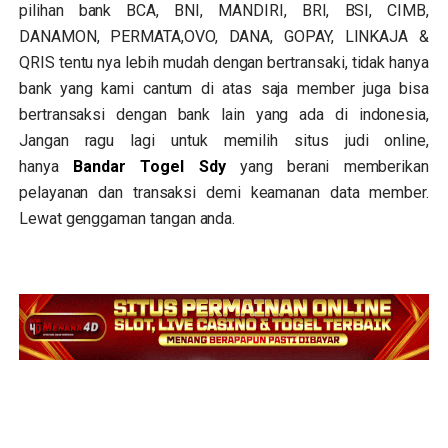
pilihan bank BCA, BNI, MANDIRI, BRI, BSI, CIMB,
DANAMON, PERMATA,OVO, DANA, GOPAY, LINKAJA &
QRIS tentu nya lebih mudah dengan bertransaki, tidak hanya
bank yang kami cantum di atas saja member juga bisa
bertransaksi dengan bank lain yang ada di indonesia,
Jangan ragu lagi untuk memilih situs judi online,
hanya
Bandar Togel Sdy
yang berani memberikan
pelayanan dan transaksi demi keamanan data member.
Lewat genggaman tangan anda.