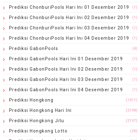
Prediksi ChonburiPools Hari Ini 01 Desember 2019
(1)
Prediksi ChonburiPools Hari Ini 02 Desember 2019
(1)
Prediksi ChonburiPools Hari Ini 03 Desember 2019
(1)
Prediksi ChonburiPools Hari Ini 04 Desember 2019
(1)
Prediksi GabonPools
(4)
Prediksi GabonPools Hari Ini 01 Desember 2019
(1)
Prediksi GabonPools Hari Ini 02 Desember 2019
(1)
Prediksi GabonPools Hari Ini 03 Desember 2019
(1)
Prediksi GabonPools Hari Ini 04 Desember 2019
(1)
Prediksi Hongkong
(1911)
Prediksi Hongkong Hari Ini
(2198)
Prediksi Hongkong Jitu
(2197)
Prediksi Hongkong Lotto
(26)