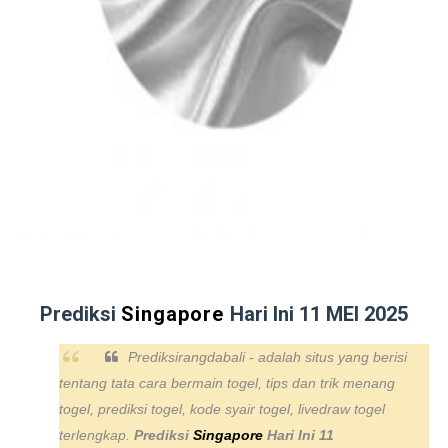
Prediksi Hongkong Lotto Hari Ini 08 AGUSTUS 2026
Prediksi Singapore Hari Ini 08 AGUSTUS 2026
Prediksi Sydney Lotto Hari Ini 08 AGUSTUS 2026
Prediksi Hongkong Lotto Hari Ini 07 AGUSTUS 2026
Prediksi Sydney Lotto Hari Ini 07 AGUSTUS 2026
Prediksi
Singapore
Hari Ini 11 MEI 2025
Prediksirangdabali - adalah situs yang berisi
tentang tata cara bermain togel, tips dan trik menang
togel, prediksi togel, kode syair togel, livedraw togel
terlengkap.
Prediksi
Singapore
Hari Ini
11