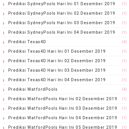
Prediksi SydneyPools Hari Ini 01 Desember 2019
(1)
Prediksi SydneyPools Hari Ini 02 Desember 2019
(1)
Prediksi SydneyPools Hari Ini 03 Desember 2019
(1)
Prediksi SydneyPools Hari Ini 04 Desember 2019
(1)
Prediksi Texas4D
(4)
Prediksi Texas4D Hari Ini 01 Desember 2019
(1)
Prediksi Texas4D Hari Ini 02 Desember 2019
(1)
Prediksi Texas4D Hari Ini 03 Desember 2019
(1)
Prediksi Texas4D Hari Ini 04 Desember 2019
(1)
Prediksi WatfordPools
(4)
Prediksi WatfordPools Hari Ini 02 Desember 2019
(1)
Prediksi WatfordPools Hari Ini 03 Desember 2019
(1)
Prediksi WatfordPools Hari Ini 04 Desember 2019
(1)
Prediksi WatfordPools Hari Ini 05 Desember 2019
(1)