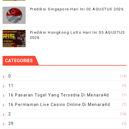
Prediksi Singapore Hari Ini 02 AGUSTUS 2026
Prediksi Hongkong Lotto Hari Ini 05 AGUSTUS
2026
CATEGORIES
0
(14)
11
(9)
16 Pasaran Togel Yang Tersedia Di Menara4d
(1)
16 Permainan Live Casino Online Di Menara4d
(7)
2
(16)
29
(2)