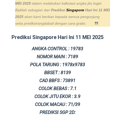
MEI 2025
dalam melakukan kalkulasi angka jitu togel.
Baiklah sebagian dari
Prediksi
Singapore
Hari Ini 11 MEI
2025
akan kami berikan kepada semua pengunjung
setia prediksirangdabali dengan cara gratis.
Prediksi Singapore Hari Ini 11 MEI 2025
ANGKA CONTROL : 19783
NOMOR MAIN : 7189
POLA TARUNG : 1978x9783
BBSET : 8139
CAD BBFS : 73891
COLOK BEBAS : 7.1
COLOK JITU EKOR : 3.9
COLOK MACAU : 71/39
PREDIKSI SGP 2D: