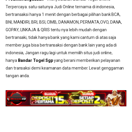
Terpercaya
. satu-satunya Judi Online ternama di indonesia,
bertransaksi hanya 1 menit dengan berbagai pilihan bank BCA,
BNI, MANDIRI, BRI, BSI, CIMB, DANAMON, PERMATA,OVO, DANA,
GOPAY, LINKAJA & QRIS tentu nya lebih mudah dengan
bertransaki, tidak hanya bank yang kami cantum di atas saja
member juga bisa bertransaksi dengan bank lain yang ada di
indonesia, Jangan ragu lagi untuk memilih situs judi online,
hanya
Bandar Togel Sgp
yang berani memberikan pelayanan
dan transaksi demi keamanan data member. Lewat genggaman
tangan anda.