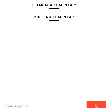
TIDAK ADA KOMENTAR:
POSTING KOMENTAR