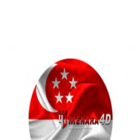
Prediksi Sydney Lotto Hari Ini 03 AGUSTUS 2026
Prediksi Hongkong Lotto Hari Ini 02 AGUSTUS 2026
Prediksi Singapore Hari Ini 02 AGUSTUS 2026
Prediksi Sydney Lotto Hari Ini 02 AGUSTUS 2026
Prediksi Hongkong Lotto Hari Ini 11 APRIL 2026
Prediksi Singapore Hari Ini 11 APRIL 2026
Prediksi Sydney Lotto Hari Ini 11 APRIL 2026
Prediksi Hongkong Lotto Hari Ini 31 JULI 2026
Prediksi Sydney Lotto Hari Ini 31 JULI 2026
Prediksi Hongkong Lotto Hari Ini 13 JULI 2026