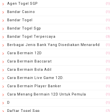
Agen Togel SGP
(1)
Bandar Casino
(1)
Bandar Togel
(1)
Bandar Togel Sgp
(7)
Bandar Togel Terpercaya
(3)
Berbagai Jenis Bank Yang Disediakan Menara4d
(1)
Cara Bermain 12D
(1)
Cara Bermain Baccarat
(1)
Cara Bermain Bola Adil
(1)
Cara Bermain Live Game 12D.
(1)
Cara Bermain Player Banker
(1)
Cara Menang Bermain 12D Untuk Pemula
(1)
D
(1)
Daftar Togel Sgp
(7)