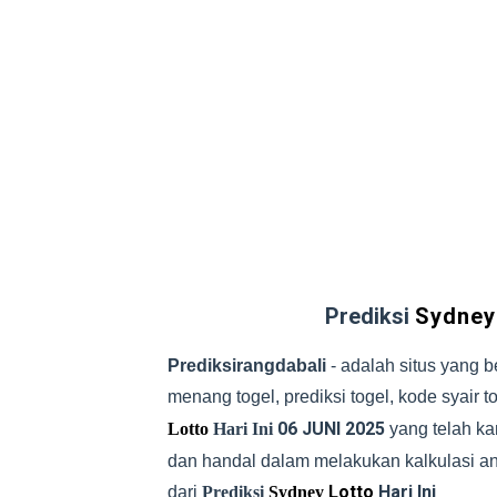
Prediksi Singapore Hari Ini
Prediksi Sydney Lotto Hari 
Prediksi Hongkong Lotto H
Prediksi Singapore Hari In
Prediksi Sydney Lotto Hari
Prediksi
Sydney
Prediksirangdabali
-
adalah situs yang be
menang togel, prediksi togel, kode syair t
06 JUNI 2025
Lotto
Hari Ini
yang telah k
dan handal dalam melakukan kalkulasi ang
Lotto
Hari Ini
dari
Prediksi
Sydney