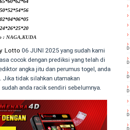
65*60*62*64
50*52*54*56
02*04*06*05
24*26*25*20
io : NAGA,KUDA
D
y Lotto
06 JUNI 2025 yang sudah kami
rasa cocok dengan prediksi yang telah di
D
iktor angka jitu dan perumus togel, anda
D
. Jika tidak silahkan utamakan
 sudah anda racik sendiri sebelumnya.
D
D
D