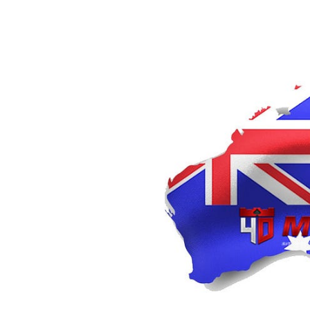
Prediksi Sydney Lotto Hari
Prediksi Hongkong Lotto H
Prediksi Sydney Lotto Hari
Prediksi Hongkong Lotto H
Prediksi Singapore Hari In
Prediksi Sydney Lotto Hari
Prediksi Hongkong Lotto H
Prediksi Singapore Hari In
Prediksi Sydney Lotto Hari
Prediksi Hongkong Lotto Ha