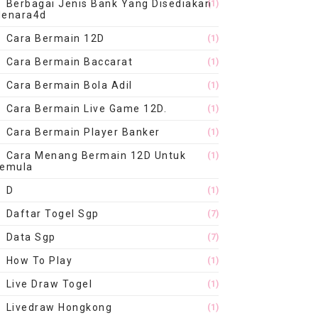
Berbagai Jenis Bank Yang Disediakan
(1)
enara4d
Cara Bermain 12D
(1)
Cara Bermain Baccarat
(1)
Cara Bermain Bola Adil
(1)
Cara Bermain Live Game 12D.
(1)
Cara Bermain Player Banker
(1)
Cara Menang Bermain 12D Untuk
(1)
emula
D
(1)
Daftar Togel Sgp
(7)
Data Sgp
(7)
How To Play
(1)
Live Draw Togel
(1)
Livedraw Hongkong
(1)