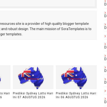
D
D
esources site is a provider of high quality blogger template
D
 and robust design. The main mission of SoraTemplates is to
gger templates.
D
D
D
D
to Hari
Prediksi Sydney Lotto Hari
Prediksi Sydney Lotto Hari
26
Ini 07 AGUSTUS 2026
Ini 06 AGUSTUS 2026
D