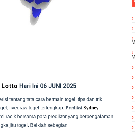
 11 APRIL 2026
Ini 11 APRIL 2026
ari Ini 09 AGUSTUS 2026
M
i 09 AGUSTUS 2026
M
 Ini 09 AGUSTUS 2026
 Lotto
Hari Ini 06 JUNI 2025
risi tentang tata cara bermain togel, tips dan trik
ogel, livedraw togel terlengkap
Prediksi
Sydney
.
ami racik bersama para prediktor yang berpengalaman
ka jitu togel. Baiklah sebagian