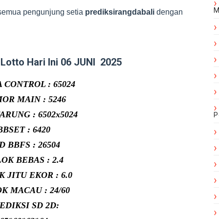
M
semua pengunjung setia
prediksirangdabali
dengan
Lotto Hari Ini 06 JUNI 2025
 CONTROL : 65024
OR MAIN : 5246
ARUNG : 6502x5024
P
BBSET : 6420
D BBFS : 26504
OK BEBAS : 2.4
 JITU EKOR : 6.0
K MACAU : 24/60
EDIKSI SD 2D: