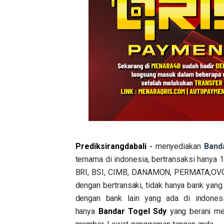
Prediksirangdabali
-
menyediakan
Band
ternama di indonesia, bertransaksi hanya 
BRI, BSI, CIMB, DANAMON, PERMATA,OVO,
dengan bertransaki, tidak hanya bank yang
dengan bank lain yang ada di indonesia
hanya
Bandar Togel Sdy
yang berani m