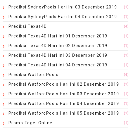
Prediksi SydneyPools Hari Ini 03 Desember 2019
(1)
Prediksi SydneyPools Hari Ini 04 Desember 2019
(1)
Prediksi Texas4D
(4)
Prediksi Texas4D Hari Ini 01 Desember 2019
(1)
Prediksi Texas4D Hari Ini 02 Desember 2019
(1)
Prediksi Texas4D Hari Ini 03 Desember 2019
(1)
Prediksi Texas4D Hari Ini 04 Desember 2019
(1)
Prediksi WatfordPools
(4)
Prediksi WatfordPools Hari Ini 02 Desember 2019
(1)
Prediksi WatfordPools Hari Ini 03 Desember 2019
(1)
Prediksi WatfordPools Hari Ini 04 Desember 2019
(1)
Prediksi WatfordPools Hari Ini 05 Desember 2019
(1)
Promo Togel Online
(1)