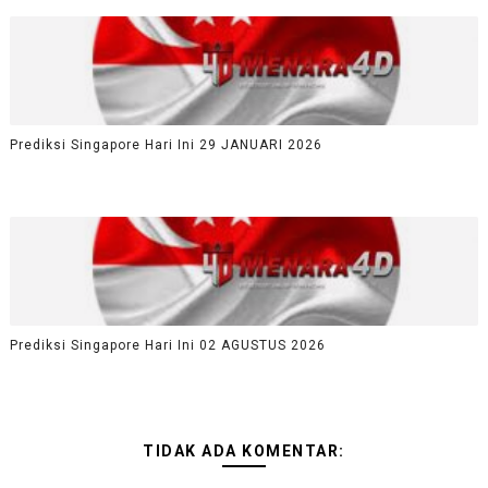
Prediksi Singapore Hari Ini 29 JANUARI 2026
Prediksi Singapore Hari Ini 02 AGUSTUS 2026
TIDAK ADA KOMENTAR: