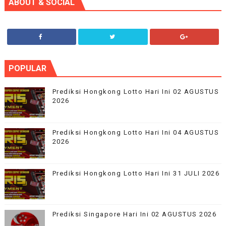
ABOUT & SOCIAL
POPULAR
Prediksi Hongkong Lotto Hari Ini 02 AGUSTUS
2026
Prediksi Hongkong Lotto Hari Ini 04 AGUSTUS
2026
Prediksi Hongkong Lotto Hari Ini 31 JULI 2026
Prediksi Singapore Hari Ini 02 AGUSTUS 2026