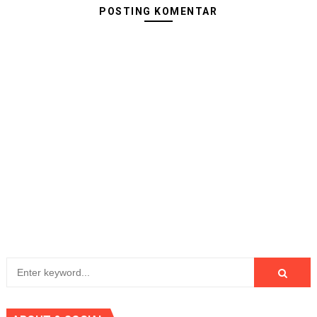
POSTING KOMENTAR