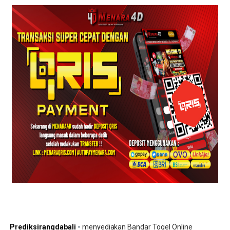
Prediksirangdabali
-
menyediakan
Bandar Togel Online