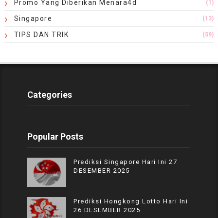
Promo Yang Diberikan Menara4d
(1)
Singapore
(13)
TIPS DAN TRIK
(59)
Categories
Popular Posts
Prediksi Singapore Hari Ini 27
DESEMBER 2025
Prediksi Hongkong Lotto Hari Ini
26 DESEMBER 2025