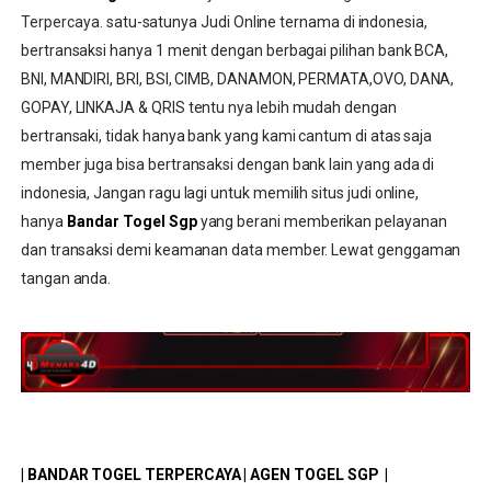
Terpercaya
. satu-satunya Judi Online ternama di indonesia,
bertransaksi hanya 1 menit dengan berbagai pilihan bank BCA,
BNI, MANDIRI, BRI, BSI, CIMB, DANAMON, PERMATA,OVO, DANA,
GOPAY, LINKAJA & QRIS tentu nya lebih mudah dengan
bertransaki, tidak hanya bank yang kami cantum di atas saja
member juga bisa bertransaksi dengan bank lain yang ada di
indonesia, Jangan ragu lagi untuk memilih situs judi online,
hanya
Bandar Togel Sgp
yang berani memberikan pelayanan
dan transaksi demi keamanan data member. Lewat genggaman
tangan anda.
|
BANDAR TOGEL TERPERCAYA | AGEN
TOGEL SGP
|