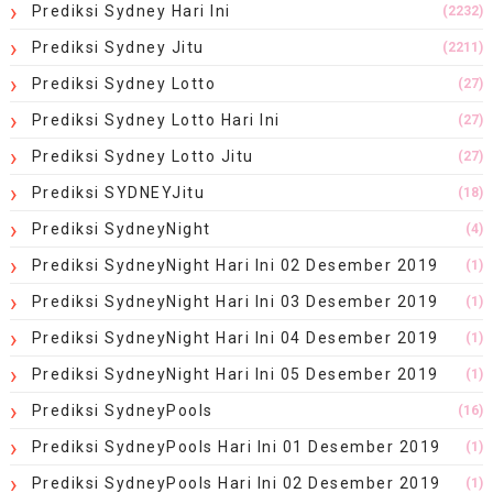
Prediksi Sydney Hari Ini
(2232)
Prediksi Sydney Jitu
(2211)
Prediksi Sydney Lotto
(27)
Prediksi Sydney Lotto Hari Ini
(27)
Prediksi Sydney Lotto Jitu
(27)
Prediksi SYDNEYJitu
(18)
Prediksi SydneyNight
(4)
Prediksi SydneyNight Hari Ini 02 Desember 2019
(1)
Prediksi SydneyNight Hari Ini 03 Desember 2019
(1)
Prediksi SydneyNight Hari Ini 04 Desember 2019
(1)
Prediksi SydneyNight Hari Ini 05 Desember 2019
(1)
Prediksi SydneyPools
(16)
Prediksi SydneyPools Hari Ini 01 Desember 2019
(1)
Prediksi SydneyPools Hari Ini 02 Desember 2019
(1)