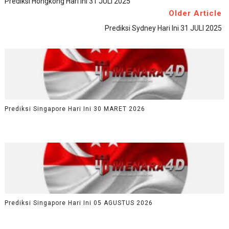
Prediksi Hongkong Hari Ini 31 JULI 2025
Older Article
Prediksi Sydney Hari Ini 31 JULI 2025
Prediksi Singapore Hari Ini 30 MARET 2026
Prediksi Singapore Hari Ini 05 AGUSTUS 2026