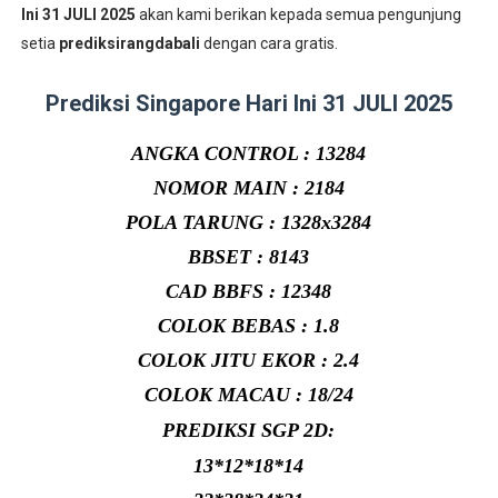
Ini 31 JULI 2025
akan kami berikan kepada semua pengunjung
setia
prediksirangdabali
dengan cara gratis.
Prediksi Singapore Hari Ini 31 JULI 2025
ANGKA CONTROL : 13284
NOMOR MAIN : 2184
POLA TARUNG : 1328x3284
BBSET : 8143
CAD BBFS : 12348
COLOK BEBAS : 1
.8
COLOK JITU EKOR : 2.4
COLOK MACAU : 18/24
PREDIKSI SGP 2D:
13*12*18*14