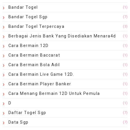
Bandar Togel
(1)
Bandar Togel Sgp
(7)
Bandar Togel Terpercaya
(3)
Berbagai Jenis Bank Yang Disediakan Menara4d
(1)
Cara Bermain 12D
(1)
Cara Bermain Baccarat
(1)
Cara Bermain Bola Adil
(1)
Cara Bermain Live Game 12D.
(1)
Cara Bermain Player Banker
(1)
Cara Menang Bermain 12D Untuk Pemula
(1)
D
(1)
Daftar Togel Sgp
(7)
Data Sgp
(7)