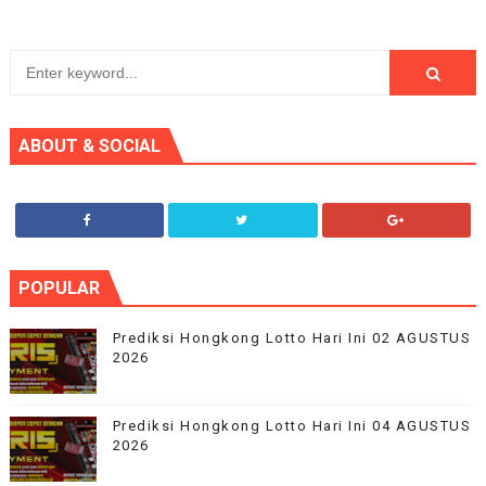
ABOUT & SOCIAL
POPULAR
Prediksi Hongkong Lotto Hari Ini 02 AGUSTUS
2026
Prediksi Hongkong Lotto Hari Ini 04 AGUSTUS
2026