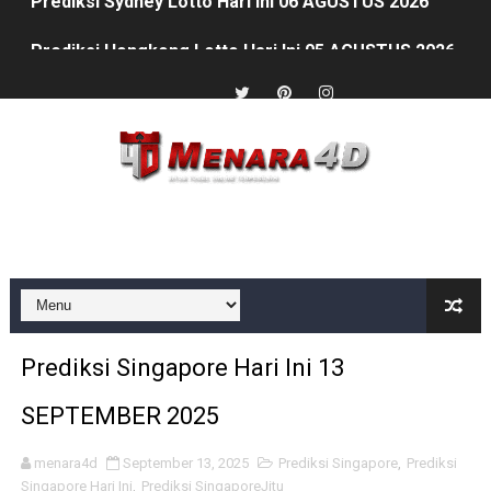
Prediksi Hongkong Lotto Hari Ini 05 AGUSTUS 2026
Prediksi Singapore Hari Ini 05 AGUSTUS 2026
Prediksi Sydney Lotto Hari Ini 05 AGUSTUS 2026
Prediksi Hongkong Lotto Hari Ini 04 AGUSTUS 2026
Prediksi Sydney Lotto Hari Ini 04 AGUSTUS 2026
Prediksi Hongkong Lotto Hari Ini 03 AGUSTUS 2026
Prediksi Singapore Hari Ini 29 JANUARI 2026
Prediksi Singapore Hari Ini 13
Prediksi Sydney Lotto Hari Ini 03 AGUSTUS 2026
SEPTEMBER 2025
Prediksi Hongkong Lotto Hari Ini 02 AGUSTUS 2026
menara4d
September 13, 2025
Prediksi Singapore
,
Prediksi
Prediksi Singapore Hari Ini 02 AGUSTUS 2026
Singapore Hari Ini
,
Prediksi SingaporeJitu