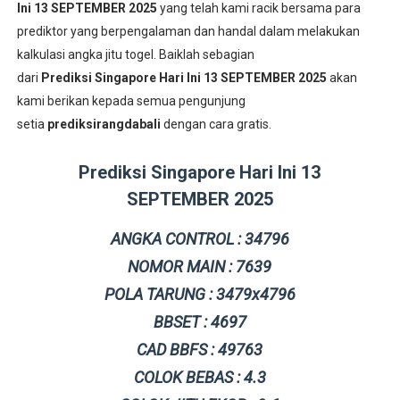
Ini 13 SEPTEMBER 2025
yang telah kami racik bersama para
prediktor yang berpengalaman dan handal dalam melakukan
kalkulasi angka jitu togel. Baiklah sebagian
dari
Prediksi Singapore Hari Ini 13 SEPTEMBER 2025
akan
kami berikan kepada semua pengunjung
setia
prediksirangdabali
dengan cara gratis.
Prediksi Singapore Hari Ini 13
SEPTEMBER 2025
ANGKA CONTROL : 34796
NOMOR MAIN : 7639
POLA TARUNG : 3479x4796
BBSET : 4697
CAD BBFS : 49763
COLOK BEBAS : 4
.3