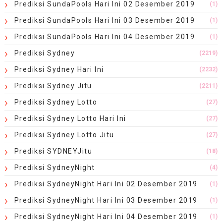
Prediksi SundaPools Hari Ini 02 Desember 2019
(1)
Prediksi SundaPools Hari Ini 03 Desember 2019
(1)
Prediksi SundaPools Hari Ini 04 Desember 2019
(1)
Prediksi Sydney
(2219)
Prediksi Sydney Hari Ini
(2232)
Prediksi Sydney Jitu
(2211)
Prediksi Sydney Lotto
(27)
Prediksi Sydney Lotto Hari Ini
(27)
Prediksi Sydney Lotto Jitu
(27)
Prediksi SYDNEYJitu
(18)
Prediksi SydneyNight
(4)
Prediksi SydneyNight Hari Ini 02 Desember 2019
(1)
Prediksi SydneyNight Hari Ini 03 Desember 2019
(1)
Prediksi SydneyNight Hari Ini 04 Desember 2019
(1)