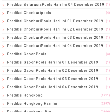
Prediksi BelarusiaPools Hari Ini 04 Desember 2019
(1)
Prediksi Chonburipools
(4)
Prediksi ChonburiPools Hari Ini 01 Desember 2019
(1)
Prediksi ChonburiPools Hari Ini 02 Desember 2019
(1)
Prediksi ChonburiPools Hari Ini 03 Desember 2019
(1)
Prediksi ChonburiPools Hari Ini 04 Desember 2019
(1)
Prediksi GabonPools
(4)
Prediksi GabonPools Hari Ini 01 Desember 2019
(1)
Prediksi GabonPools Hari Ini 02 Desember 2019
(1)
Prediksi GabonPools Hari Ini 03 Desember 2019
(1)
Prediksi GabonPools Hari Ini 04 Desember 2019
(1)
Prediksi Hongkong
(1911)
Prediksi Hongkong Hari Ini
(2197)
Prediksi Hongkong Jitu
(2196)