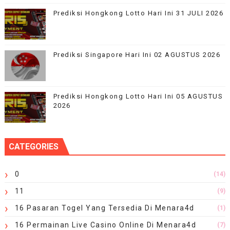
Prediksi Hongkong Lotto Hari Ini 31 JULI 2026
Prediksi Singapore Hari Ini 02 AGUSTUS 2026
Prediksi Hongkong Lotto Hari Ini 05 AGUSTUS
2026
CATEGORIES
0
(14)
11
(9)
16 Pasaran Togel Yang Tersedia Di Menara4d
(1)
16 Permainan Live Casino Online Di Menara4d
(7)