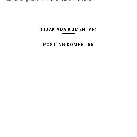
TIDAK ADA KOMENTAR:
POSTING KOMENTAR