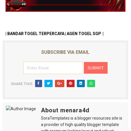
|
BANDAR TOGEL TERPERCAYA | AGEN
TOGEL SGP
|
SUBSCRIBE VIA EMAIL
SHARE THIS:
About menara4d
SoraTemplates is a blogger resources site is
a provider of high quality blogger template
with premium looking layout and robust