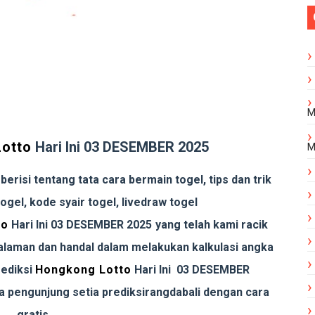
 29 JULI 2026
Ini 29 JULI 2026
ari Ini 06 AGUSTUS 2026
i 30 MARET 2026
M
otto
Hari Ini 03 DESEMBER 2025
 Ini 06 AGUSTUS 2026
M
 berisi tentang tata cara bermain togel, tips dan trik
ogel, kode syair togel, livedraw togel
to
Hari Ini 03 DESEMBER 2025
yang telah kami racik
laman dan handal dalam melakukan kalkulasi angka
ediksi
Hongkong
Lotto
Hari Ini 03 DESEMBER
a pengunjung setia
prediksirangdabali
dengan cara
gratis.