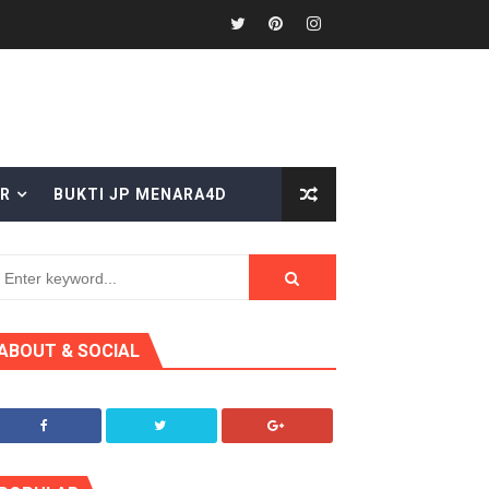
IR
BUKTI JP MENARA4D
ABOUT & SOCIAL