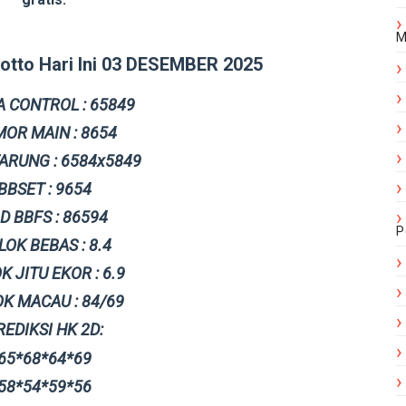
M
otto Hari Ini 03 DESEMBER 2025
 CONTROL : 65849
OR MAIN : 8654
ARUNG : 6584x5849
BBSET : 9654
D BBFS : 86594
P
LOK BEBAS : 8.4
K JITU EKOR : 6.9
K MACAU : 84/69
REDIKSI HK 2D:
65*68*64*69
58*54*59*56