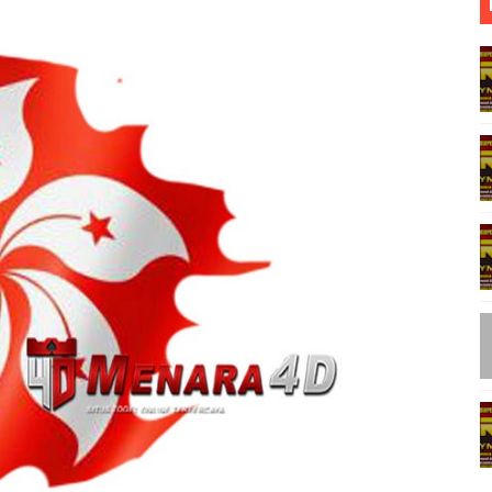
 Ini 02 AGUSTUS 2026
ri Ini 11 APRIL 2026
 11 APRIL 2026
Ini 11 APRIL 2026
i Ini 31 JULI 2026
Ini 31 JULI 2026
i Ini 13 JULI 2026
i 18 FEBRUARI 2026
Ini 30 JULI 2026
i Ini 29 JULI 2026