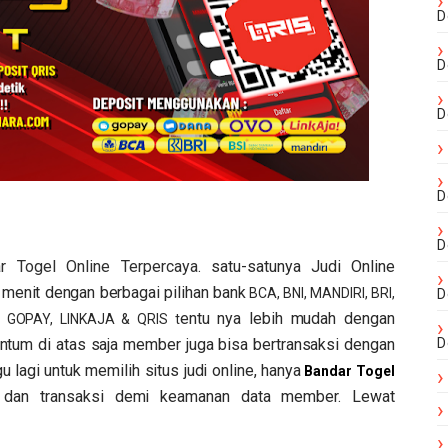
D
D
D
D
D
r Togel Online Terpercaya
. satu-satunya Judi Online
 menit dengan berbagai pilihan bank
BCA, BNI, MANDIRI, BRI,
D
entu nya lebih mudah dengan
 GOPAY, LINKAJA & QRIS t
antum di atas saja member juga bisa bertransaksi dengan
D
u lagi untuk memilih situs judi online, hanya
Bandar Togel
 dan transaksi demi keamanan data member. Lewat