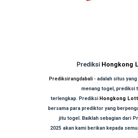
Prediksi Singapore Hari Ini
Prediksi Sydney Lotto Hari 
Prediksi Hongkong Lotto H
Prediksi Singapore Hari In
Prediksi
Hongkong L
Prediksi Sydney Lotto Hari
Prediksirangdabali
- adalah situs yang
menang togel, prediksi t
terlengkap.
Prediksi
Hongkong
Lot
bersama para prediktor yang berpenga
jitu togel. Baiklah sebagian dari
Pr
2025
akan kami berikan kepada semu