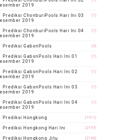
Prediksi ChonburiPools Hari Ini 02
(1)
esember 2019
Prediksi ChonburiPools Hari Ini 03
(1)
esember 2019
Prediksi ChonburiPools Hari Ini 04
(1)
esember 2019
Prediksi GabonPools
(4)
Prediksi GabonPools Hari Ini 01
(1)
esember 2019
Prediksi GabonPools Hari Ini 02
(1)
esember 2019
Prediksi GabonPools Hari Ini 03
(1)
esember 2019
Prediksi GabonPools Hari Ini 04
(1)
esember 2019
Prediksi Hongkong
(1911)
Prediksi Hongkong Hari Ini
(2197)
Prediksi Hongkong Jitu
(2196)