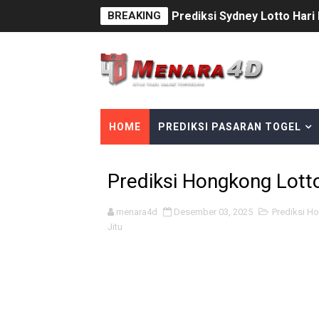
BREAKING
Prediksi Hongkong Lotto H
Prediksi Singapore Hari In
Prediksi Sydney Lotto Hari
Prediksi Hongkong Lotto H
HOME
PREDIKSI PASARAN TOGEL
Prediksi Sydney Lotto Hari
Prediksi Hongkong Lotto H
Prediksi Hongkong Lott
Prediksi Singapore Hari In
menara4d
Desember 03, 2025
Prediksi Ho
Jitu
Prediksi Sydney Lotto Hari
Prediksi Hongkong Lotto H
Prediksi Singapore Hari In