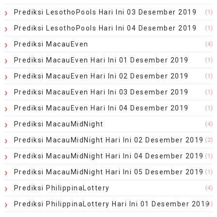
Prediksi LesothoPools Hari Ini 03 Desember 2019
(1)
Prediksi LesothoPools Hari Ini 04 Desember 2019
(1)
Prediksi MacauEven
(4)
Prediksi MacauEven Hari Ini 01 Desember 2019
(1)
Prediksi MacauEven Hari Ini 02 Desember 2019
(1)
Prediksi MacauEven Hari Ini 03 Desember 2019
(1)
Prediksi MacauEven Hari Ini 04 Desember 2019
(1)
Prediksi MacauMidNight
(4)
Prediksi MacauMidNight Hari Ini 02 Desember 2019
(2)
Prediksi MacauMidNight Hari Ini 04 Desember 2019
(1)
Prediksi MacauMidNight Hari Ini 05 Desember 2019
(1)
Prediksi PhilippinaLottery
(4)
Prediksi PhilippinaLottery Hari Ini 01 Desember 2019
(1)