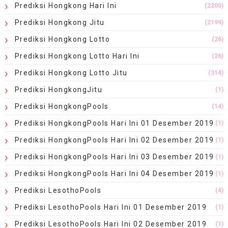
Prediksi Hongkong Hari Ini
(2200)
Prediksi Hongkong Jitu
(2199)
Prediksi Hongkong Lotto
(26)
Prediksi Hongkong Lotto Hari Ini
(26)
Prediksi Hongkong Lotto Jitu
(314)
Prediksi HongkongJitu
(1)
Prediksi HongkongPools
(14)
Prediksi HongkongPools Hari Ini 01 Desember 2019
(1)
Prediksi HongkongPools Hari Ini 02 Desember 2019
(1)
Prediksi HongkongPools Hari Ini 03 Desember 2019
(1)
Prediksi HongkongPools Hari Ini 04 Desember 2019
(1)
Prediksi LesothoPools
(4)
Prediksi LesothoPools Hari Ini 01 Desember 2019
(1)
Prediksi LesothoPools Hari Ini 02 Desember 2019
(1)