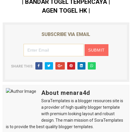
|
BANDAR TOGEL TERPERCAYA |
AGEN
TOGEL HK
|
SUBSCRIBE VIA EMAIL
SHARE THIS:
About menara4d
SoraTemplates is a blogger resources site is
a provider of high quality blogger template
with premium looking layout and robust
design. The main mission of SoraTemplates
is to provide the best quality blogger templates.