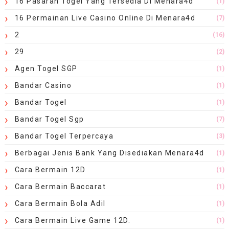
16 Pasaran Togel Yang Tersedia Di Menara4d
(1)
16 Permainan Live Casino Online Di Menara4d
(7)
2
(16)
29
(2)
Agen Togel SGP
(1)
Bandar Casino
(1)
Bandar Togel
(1)
Bandar Togel Sgp
(7)
Bandar Togel Terpercaya
(3)
Berbagai Jenis Bank Yang Disediakan Menara4d
(1)
Cara Bermain 12D
(1)
Cara Bermain Baccarat
(1)
Cara Bermain Bola Adil
(1)
Cara Bermain Live Game 12D.
(1)