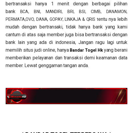
bertransaksi hanya 1 menit dengan berbagai pilihan
bank
BCA, BNI, MANDIRI, BRI, BSI, CIMB, DANAMON,
entu nya lebih
PERMATA,OVO, DANA, GOPAY, LINKAJA & QRIS t
mudah dengan bertransaki, tidak hanya bank yang kami
cantum di atas saja member juga bisa bertransaksi dengan
bank lain yang ada di indonesia, Jangan ragu lagi untuk
memilih situs judi online, hanya
yang berani
Bandar Togel Hk
memberikan pelayanan dan transaksi demi keamanan data
member. Lewat genggaman tangan anda.