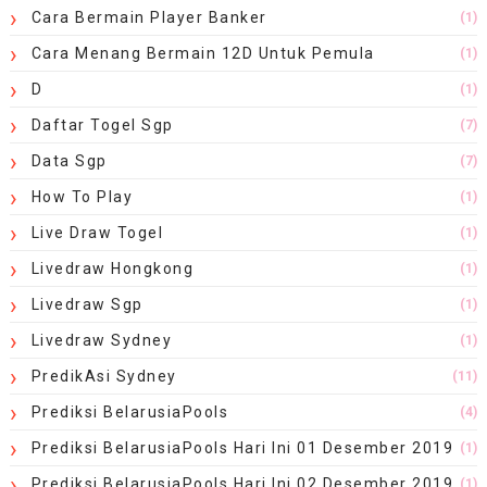
Cara Bermain Player Banker
(1)
Cara Menang Bermain 12D Untuk Pemula
(1)
D
(1)
Daftar Togel Sgp
(7)
Data Sgp
(7)
How To Play
(1)
Live Draw Togel
(1)
Livedraw Hongkong
(1)
Livedraw Sgp
(1)
Livedraw Sydney
(1)
PredikAsi Sydney
(11)
Prediksi BelarusiaPools
(4)
Prediksi BelarusiaPools Hari Ini 01 Desember 2019
(1)
Prediksi BelarusiaPools Hari Ini 02 Desember 2019
(1)