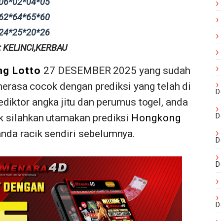
06*02*04*05
62*64*65*60
24*25*20*26
 : KELINCI,KERBAU
g Lotto
27 DESEMBER 2025
yang sudah
merasa cocok dengan prediksi yang telah di
D
iktor angka jitu dan perumus togel, anda
ak silahkan utamakan prediksi
Hongkong
D
nda racik sendiri sebelumnya.
D
D
D