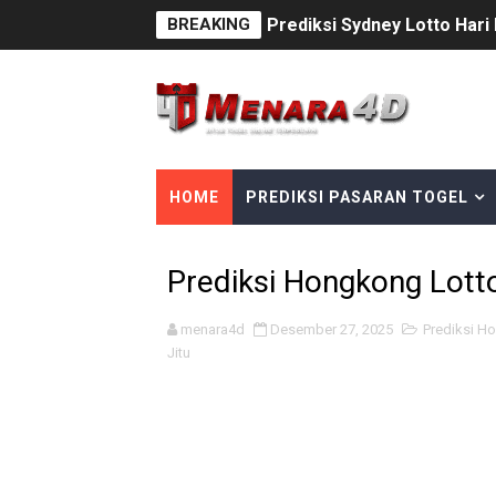
BREAKING
Prediksi Sydney Lotto Hari
Prediksi Hongkong Lotto H
Prediksi Singapore Hari In
Prediksi Sydney Lotto Hari
HOME
PREDIKSI PASARAN TOGEL
Prediksi Hongkong Lotto H
Prediksi Singapore Hari In
Prediksi Hongkong Lott
Prediksi Sydney Lotto Hari
menara4d
Desember 27, 2025
Prediksi Ho
Jitu
Prediksi Hongkong Lotto H
Prediksi Sydney Lotto Hari
Prediksi Hongkong Lotto H