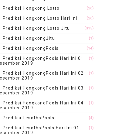
Prediksi Hongkong Lotto
(26)
Prediksi Hongkong Lotto Hari Ini
(26)
Prediksi Hongkong Lotto Jitu
(313)
Prediksi HongkongJitu
(1)
Prediksi HongkongPools
(14)
Prediksi HongkongPools Hari Ini 01
(1)
esember 2019
Prediksi HongkongPools Hari Ini 02
(1)
esember 2019
Prediksi HongkongPools Hari Ini 03
(1)
esember 2019
Prediksi HongkongPools Hari Ini 04
(1)
esember 2019
Prediksi LesothoPools
(4)
Prediksi LesothoPools Hari Ini 01
(1)
esember 2019