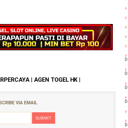
D
D
RPERCAYA | AGEN
TOGEL HK
|
D
D
SCRIBE VIA EMAIL
D