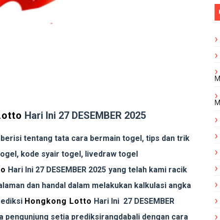
i Ini 13 JULI 2026
i 18 FEBRUARI 2026
Ini 30 JULI 2026
i Ini 29 JULI 2026
M
ari Ini 07 AGUSTUS 2026
M
otto
Hari Ini 27 DESEMBER 2025
 berisi tentang tata cara bermain togel, tips dan trik
ogel, kode syair togel, livedraw togel
to
Hari Ini 27 DESEMBER 2025
yang telah kami racik
laman dan handal dalam melakukan kalkulasi angka
ediksi
Hongkong
Lotto
Hari Ini 27 DESEMBER
a pengunjung setia
prediksirangdabali
dengan cara