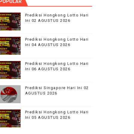
POPULAR
Prediksi Hongkong Lotto Hari
Ini 02 AGUSTUS 2026
Prediksi Hongkong Lotto Hari
Ini 04 AGUSTUS 2026
Prediksi Hongkong Lotto Hari
Ini 06 AGUSTUS 2026
Prediksi Singapore Hari Ini 02
AGUSTUS 2026
Prediksi Hongkong Lotto Hari
Ini 05 AGUSTUS 2026