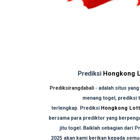
Prediksi Hongkong Lotto Har
Prediksi Singapore Hari In
Prediksi Sydney Lotto Hari 
Prediksi Hongkong Lotto Har
Prediksi Hongkong Lotto H
Prediksi
Hongkong L
Prediksirangdabali
- adalah situs yang
menang togel, prediksi t
terlengkap.
Prediksi
Hongkong
Lot
bersama para prediktor yang berpenga
jitu togel. Baiklah sebagian dari
Pr
2025
akan kami berikan kepada semu