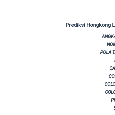
Prediksi Hongkong L
ANGKA
NOM
POLA T
CA
CO
COLO
COLO
P