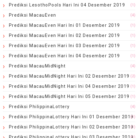
Prediksi LesothoPools Hari Ini 04 Desember 2019
(1)
Prediksi MacauEven
(4)
Prediksi MacauEven Hari Ini 01 Desember 2019
(1)
Prediksi MacauEven Hari Ini 02 Desember 2019
(1)
Prediksi MacauEven Hari Ini 03 Desember 2019
(1)
Prediksi MacauEven Hari Ini 04 Desember 2019
(1)
Prediksi MacauMidNight
(4)
Prediksi MacauMidNight Hari Ini 02 Desember 2019
(2)
Prediksi MacauMidNight Hari Ini 04 Desember 2019
(1)
Prediksi MacauMidNight Hari Ini 05 Desember 2019
(1)
Prediksi PhilippinaLottery
(4)
Prediksi PhilippinaLottery Hari Ini 01 Desember 2019
(1)
Prediksi PhilippinaLottery Hari Ini 02 Desember 2019
(1)
Prediksi PhilippinaLottery Hari Ini 03 Desember 2019
(1)