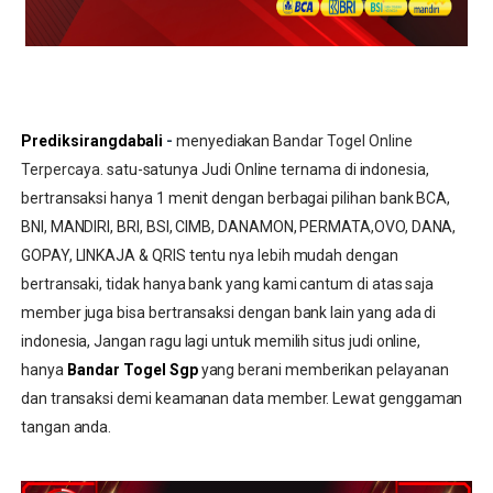
Prediksirangdabali
-
menyediakan
Bandar Togel Online
Terpercaya
. satu-satunya Judi Online ternama di indonesia,
bertransaksi hanya 1 menit dengan berbagai pilihan bank BCA,
BNI, MANDIRI, BRI, BSI, CIMB, DANAMON, PERMATA,OVO, DANA,
GOPAY, LINKAJA & QRIS tentu nya lebih mudah dengan
bertransaki, tidak hanya bank yang kami cantum di atas saja
member juga bisa bertransaksi dengan bank lain yang ada di
indonesia, Jangan ragu lagi untuk memilih situs judi online,
hanya
Bandar Togel Sgp
yang berani memberikan pelayanan
dan transaksi demi keamanan data member. Lewat genggaman
tangan anda.