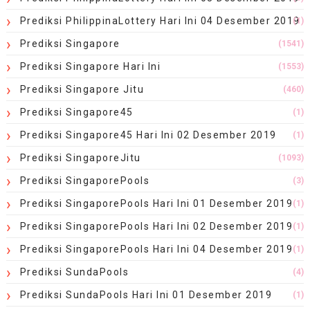
Prediksi PhilippinaLottery Hari Ini 04 Desember 2019
(1)
Prediksi Singapore
(1541)
Prediksi Singapore Hari Ini
(1553)
Prediksi Singapore Jitu
(460)
Prediksi Singapore45
(1)
Prediksi Singapore45 Hari Ini 02 Desember 2019
(1)
Prediksi SingaporeJitu
(1093)
Prediksi SingaporePools
(3)
Prediksi SingaporePools Hari Ini 01 Desember 2019
(1)
Prediksi SingaporePools Hari Ini 02 Desember 2019
(1)
Prediksi SingaporePools Hari Ini 04 Desember 2019
(1)
Prediksi SundaPools
(4)
Prediksi SundaPools Hari Ini 01 Desember 2019
(1)