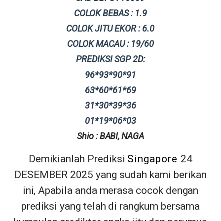
COLOK BEBAS : 1.9
COLOK JITU EKOR : 6.0
COLOK MACAU : 19/60
PREDIKSI SGP 2D:
96*93*90*91
63*60*61*69
31*30*39*36
01*19*06*03
Shio : BABI, NAGA
Demikianlah
Prediksi
Singapore
24
DESEMBER 2025
yang sudah
kami berikan
ini, Apabila anda merasa cocok dengan
prediksi yang telah di rangkum bersama