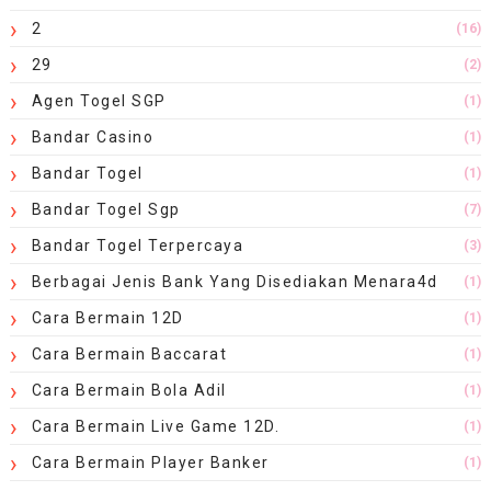
2
(16)
29
(2)
Agen Togel SGP
(1)
Bandar Casino
(1)
Bandar Togel
(1)
Bandar Togel Sgp
(7)
Bandar Togel Terpercaya
(3)
Berbagai Jenis Bank Yang Disediakan Menara4d
(1)
Cara Bermain 12D
(1)
Cara Bermain Baccarat
(1)
Cara Bermain Bola Adil
(1)
Cara Bermain Live Game 12D.
(1)
Cara Bermain Player Banker
(1)