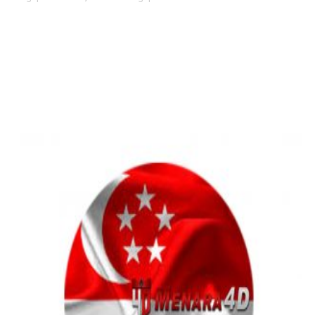
Prediksi Sydney Lotto Hari Ini 04 AGUSTUS 2026
Prediksi Hongkong Lotto Hari Ini 03 AGUSTUS 2026
Prediksi Singapore Hari Ini 29 JANUARI 2026
Prediksi Sydney Lotto Hari Ini 03 AGUSTUS 2026
Prediksi Hongkong Lotto Hari Ini 02 AGUSTUS 2026
Prediksi Singapore Hari Ini 02 AGUSTUS 2026
Prediksi Sydney Lotto Hari Ini 02 AGUSTUS 2026
Prediksi Hongkong Lotto Hari Ini 11 APRIL 2026
Prediksi Singapore Hari Ini 11 APRIL 2026
Prediksi Sydney Lotto Hari Ini 11 APRIL 2026