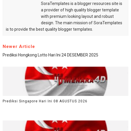
SoraTemplates is a blogger resources site is
a provider of high quality blogger template
with premium looking layout and robust
design. The main mission of SoraTemplates
is to provide the best quality blogger templates.
Newer Article
Prediksi Hongkong Lotto Hari Ini 24 DESEMBER 2025
Prediksi Singapore Hari Ini 08 AGUSTUS 2026