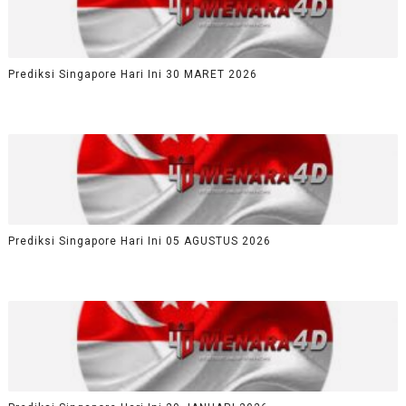
Prediksi Singapore Hari Ini 30 MARET 2026
Prediksi Singapore Hari Ini 05 AGUSTUS 2026