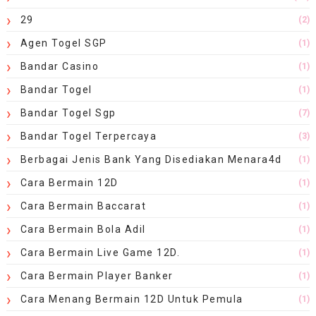
29
(2)
Agen Togel SGP
(1)
Bandar Casino
(1)
Bandar Togel
(1)
Bandar Togel Sgp
(7)
Bandar Togel Terpercaya
(3)
Berbagai Jenis Bank Yang Disediakan Menara4d
(1)
Cara Bermain 12D
(1)
Cara Bermain Baccarat
(1)
Cara Bermain Bola Adil
(1)
Cara Bermain Live Game 12D.
(1)
Cara Bermain Player Banker
(1)
Cara Menang Bermain 12D Untuk Pemula
(1)