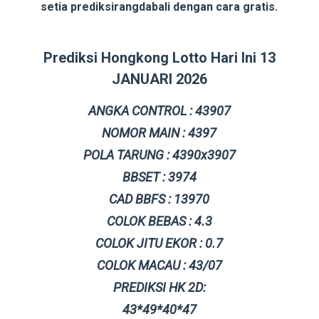
setia
prediksirangdabali
dengan cara gratis.
Prediksi Hongkong Lotto Hari Ini 13
JANUARI 2026
ANGKA CONTROL : 43907
NOMOR MAIN : 4397
POLA TARUNG : 4390x3907
BBSET : 3974
CAD BBFS : 13970
COLOK BEBAS : 4.3
COLOK JITU EKOR : 0.7
COLOK MACAU : 43/07
PREDIKSI HK 2D:
43*49*40*47