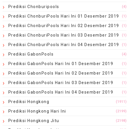
Prediksi Chonburipools
(4)
Prediksi ChonburiPools Hari Ini 01 Desember 2019
(1)
Prediksi ChonburiPools Hari Ini 02 Desember 2019
(1)
Prediksi ChonburiPools Hari Ini 03 Desember 2019
(1)
Prediksi ChonburiPools Hari Ini 04 Desember 2019
(1)
Prediksi GabonPools
(4)
Prediksi GabonPools Hari Ini 01 Desember 2019
(1)
Prediksi GabonPools Hari Ini 02 Desember 2019
(1)
Prediksi GabonPools Hari Ini 03 Desember 2019
(1)
Prediksi GabonPools Hari Ini 04 Desember 2019
(1)
Prediksi Hongkong
(1911)
Prediksi Hongkong Hari Ini
(2199)
Prediksi Hongkong Jitu
(2198)