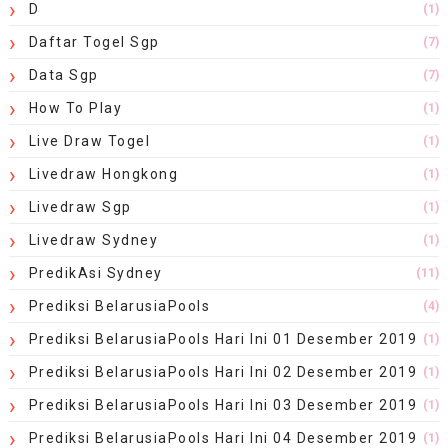
D
(1)
Daftar Togel Sgp
(7)
Data Sgp
(7)
How To Play
(1)
Live Draw Togel
(1)
Livedraw Hongkong
(1)
Livedraw Sgp
(1)
Livedraw Sydney
(1)
PredikAsi Sydney
(11)
Prediksi BelarusiaPools
(4)
Prediksi BelarusiaPools Hari Ini 01 Desember 2019
(1)
Prediksi BelarusiaPools Hari Ini 02 Desember 2019
(1)
Prediksi BelarusiaPools Hari Ini 03 Desember 2019
(1)
Prediksi BelarusiaPools Hari Ini 04 Desember 2019
(1)