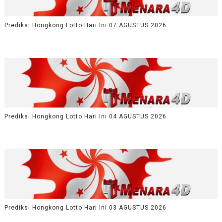
Prediksi Hongkong Lotto Hari Ini 07 AGUSTUS 2026
Prediksi Hongkong Lotto Hari Ini 04 AGUSTUS 2026
Prediksi Hongkong Lotto Hari Ini 03 AGUSTUS 2026