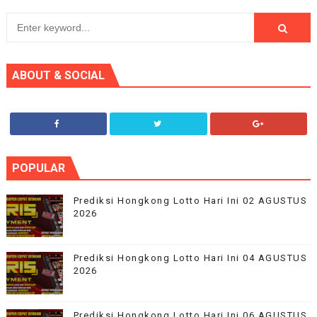
ABOUT & SOCIAL
POPULAR
Prediksi Hongkong Lotto Hari Ini 02 AGUSTUS
2026
Prediksi Hongkong Lotto Hari Ini 04 AGUSTUS
2026
Prediksi Hongkong Lotto Hari Ini 06 AGUSTUS