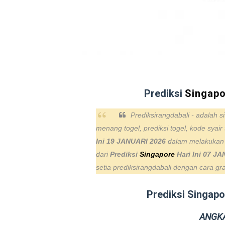
Prediksi Sydney Lotto Hari 
Prediksi Hongkong Lotto Har
Prediksi Singapore Hari Ini
Prediksi Sydney Lotto Hari 
Prediksi
Singap
Prediksi Hongkong Lotto H
Prediksirangdabali - adalah si
menang togel, prediksi togel, kode syair 
Ini
19 JANUARI 2026
dalam melakukan ka
dari
Prediksi
Singapore
Hari Ini 07 J
setia prediksirangdabali dengan cara gra
Prediksi Singapo
ANGKA