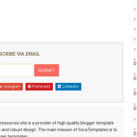
SCRIBE VIA EMAIL
D
D
Google+
Pinterest
Linkedin
D
D
esources site is a provider of high quality blogger template
 and robust design. The main mission of SoraTemplates is to
D
gger templates.