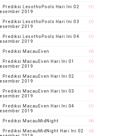
Prediksi LesothoPools Hari Ini 02
(1)
esember 2019
Prediksi LesothoPools Hari Ini 03
(1)
esember 2019
Prediksi LesothoPools Hari Ini 04
(1)
esember 2019
Prediksi MacauEven
(4)
Prediksi MacauEven Hari Ini 01
(1)
esember 2019
Prediksi MacauEven Hari Ini 02
(1)
esember 2019
Prediksi MacauEven Hari Ini 03
(1)
esember 2019
Prediksi MacauEven Hari Ini 04
(1)
esember 2019
Prediksi MacauMidNight
(4)
Prediksi MacauMidNight Hari Ini 02
(2)
esember 2019