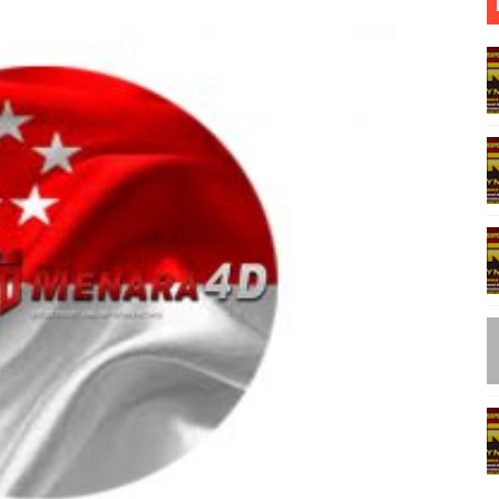
ari Ini 02 AGUSTUS 2026
i 02 AGUSTUS 2026
 Ini 02 AGUSTUS 2026
ri Ini 11 APRIL 2026
 11 APRIL 2026
Ini 11 APRIL 2026
i Ini 31 JULI 2026
Ini 31 JULI 2026
i Ini 13 JULI 2026
i 18 FEBRUARI 2026