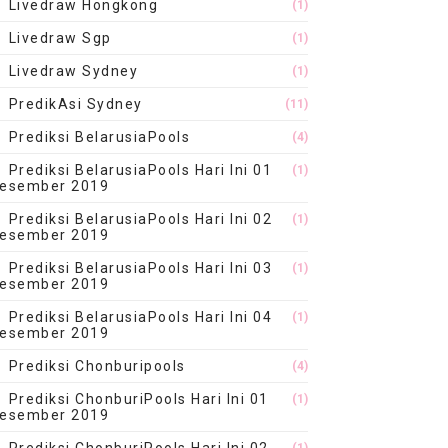
Livedraw Hongkong
(1)
Livedraw Sgp
(1)
Livedraw Sydney
(1)
PredikAsi Sydney
(11)
Prediksi BelarusiaPools
(4)
Prediksi BelarusiaPools Hari Ini 01
(1)
esember 2019
Prediksi BelarusiaPools Hari Ini 02
(1)
esember 2019
Prediksi BelarusiaPools Hari Ini 03
(1)
esember 2019
Prediksi BelarusiaPools Hari Ini 04
(1)
esember 2019
Prediksi Chonburipools
(4)
Prediksi ChonburiPools Hari Ini 01
(1)
esember 2019