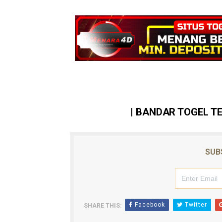
|
BANDAR TOGEL TE
SUB
Facebook
Twitter
SHARE THIS: