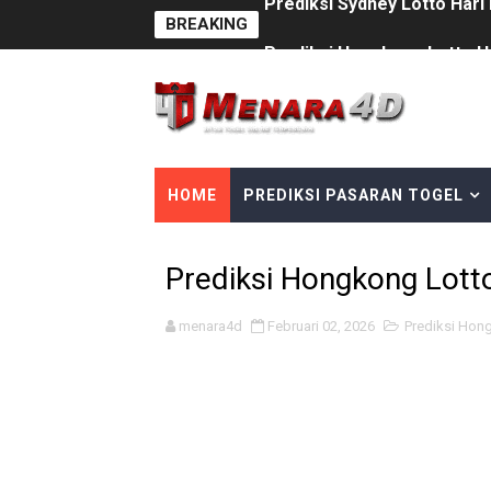
BREAKING
Prediksi Hongkong Lotto H
Prediksi Sydney Lotto Hari
Prediksi Hongkong Lotto H
Prediksi Singapore Hari In
HOME
PREDIKSI PASARAN TOGEL
Prediksi Sydney Lotto Hari
Prediksi Hongkong Lotto H
Prediksi Hongkong Lott
Prediksi Singapore Hari In
menara4d
Februari 02, 2026
Prediksi Hong
Prediksi Sydney Lotto Hari
Prediksi Hongkong Lotto H
Prediksi Sydney Lotto Hari