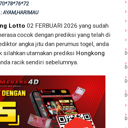
70*78*76*72
 : AYAM,HARIMAU
ng Lotto
02 FERBUARI
2026
yang sudah
merasa cocok dengan prediksi yang telah di
iktor angka jitu dan perumus togel, anda
ak silahkan utamakan prediksi
Hongkong
D
nda racik sendiri sebelumnya.
D
D
D
D