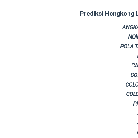
Prediksi Hongkong L
ANGKA
NOM
POLA T
CA
CO
COLO
COLO
P