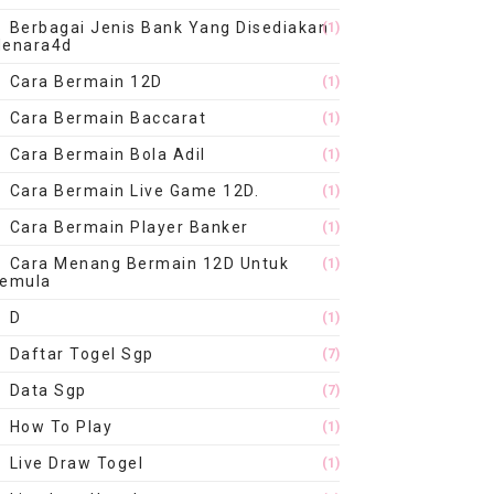
Berbagai Jenis Bank Yang Disediakan
(1)
enara4d
Cara Bermain 12D
(1)
Cara Bermain Baccarat
(1)
Cara Bermain Bola Adil
(1)
Cara Bermain Live Game 12D.
(1)
Cara Bermain Player Banker
(1)
Cara Menang Bermain 12D Untuk
(1)
emula
D
(1)
Daftar Togel Sgp
(7)
Data Sgp
(7)
How To Play
(1)
Live Draw Togel
(1)