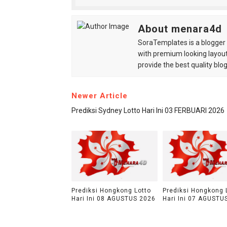
About menara4d
SoraTemplates is a blogger r
with premium looking layout
provide the best quality blo
Newer Article
Prediksi Sydney Lotto Hari Ini 03 FERBUARI 2026
Prediksi Hongkong Lotto
Prediksi Hongkong 
Hari Ini 08 AGUSTUS 2026
Hari Ini 07 AGUSTU