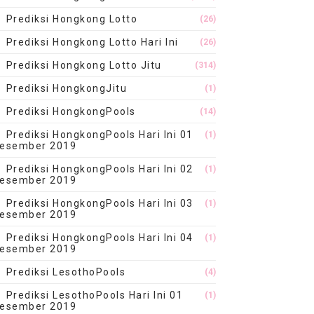
Prediksi Hongkong Lotto
(26)
Prediksi Hongkong Lotto Hari Ini
(26)
Prediksi Hongkong Lotto Jitu
(314)
Prediksi HongkongJitu
(1)
Prediksi HongkongPools
(14)
Prediksi HongkongPools Hari Ini 01
(1)
esember 2019
Prediksi HongkongPools Hari Ini 02
(1)
esember 2019
Prediksi HongkongPools Hari Ini 03
(1)
esember 2019
Prediksi HongkongPools Hari Ini 04
(1)
esember 2019
Prediksi LesothoPools
(4)
Prediksi LesothoPools Hari Ini 01
(1)
esember 2019