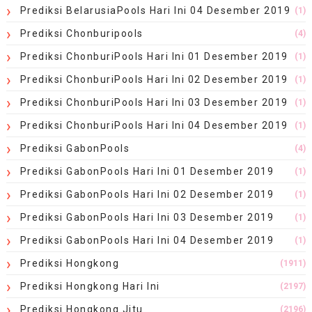
Prediksi BelarusiaPools Hari Ini 04 Desember 2019
(1)
Prediksi Chonburipools
(4)
Prediksi ChonburiPools Hari Ini 01 Desember 2019
(1)
Prediksi ChonburiPools Hari Ini 02 Desember 2019
(1)
Prediksi ChonburiPools Hari Ini 03 Desember 2019
(1)
Prediksi ChonburiPools Hari Ini 04 Desember 2019
(1)
Prediksi GabonPools
(4)
Prediksi GabonPools Hari Ini 01 Desember 2019
(1)
Prediksi GabonPools Hari Ini 02 Desember 2019
(1)
Prediksi GabonPools Hari Ini 03 Desember 2019
(1)
Prediksi GabonPools Hari Ini 04 Desember 2019
(1)
Prediksi Hongkong
(1911)
Prediksi Hongkong Hari Ini
(2197)
Prediksi Hongkong Jitu
(2196)