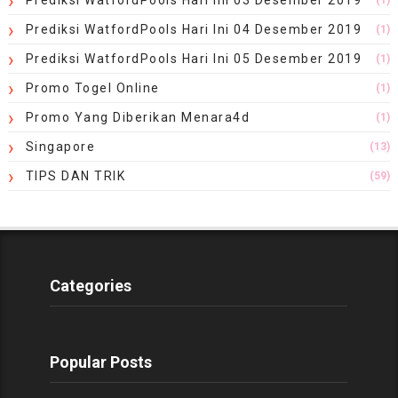
Prediksi WatfordPools Hari Ini 03 Desember 2019
(1)
Prediksi WatfordPools Hari Ini 04 Desember 2019
(1)
Prediksi WatfordPools Hari Ini 05 Desember 2019
(1)
Promo Togel Online
(1)
Promo Yang Diberikan Menara4d
(1)
Singapore
(13)
TIPS DAN TRIK
(59)
Categories
Popular Posts