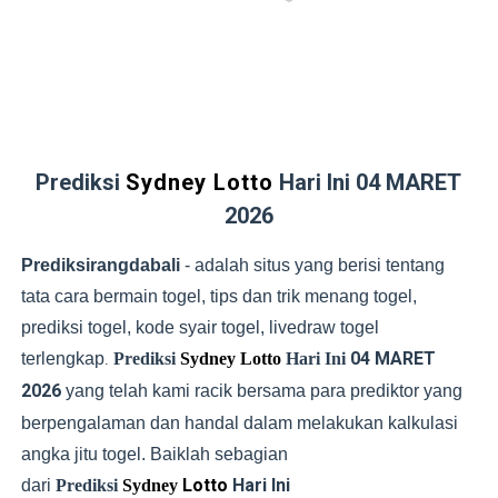
Prediksi Singapore Hari Ini 29 JULI 2026
Prediksi Sydney Lotto Hari Ini 29 JULI 2026
Prediksi Hongkong Lotto Hari Ini 06 AGUSTUS 2026
Prediksi Singapore Hari Ini 30 MARET 2026
Prediksi
Sydney Lotto
Hari Ini 04 MARET
2026
Prediksi Sydney Lotto Hari Ini 06 AGUSTUS 2026
Prediksirangdabali
-
adalah situs yang berisi tentang
tata cara bermain togel, tips dan trik menang togel,
prediksi togel, kode syair togel, livedraw togel
04 MARET
terlengkap
Prediksi
Sydney Lotto
Hari Ini
.
2026
yang telah kami racik bersama para prediktor yang
berpengalaman dan handal dalam melakukan kalkulasi
angka jitu togel. Baiklah sebagian
Lotto
Hari Ini
dari
Prediksi
Sydney