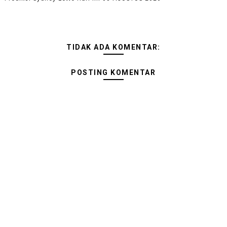
TIDAK ADA KOMENTAR:
POSTING KOMENTAR