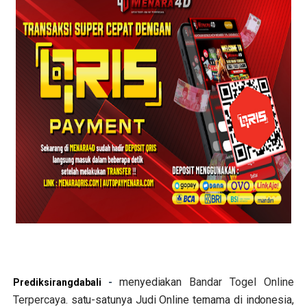
menyediakan
Bandar Togel Online
Prediksirangdabali
-
Terpercaya
. satu-satunya Judi Online ternama di indonesia,