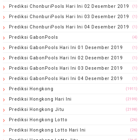
Prediksi ChonburiPools Hari Ini 02 Desember 2019
(1)
Prediksi ChonburiPools Hari Ini 03 Desember 2019
(1)
Prediksi ChonburiPools Hari Ini 04 Desember 2019
(1)
Prediksi GabonPools
(4)
Prediksi GabonPools Hari Ini 01 Desember 2019
(1)
Prediksi GabonPools Hari Ini 02 Desember 2019
(1)
Prediksi GabonPools Hari Ini 03 Desember 2019
(1)
Prediksi GabonPools Hari Ini 04 Desember 2019
(1)
Prediksi Hongkong
(1911)
Prediksi Hongkong Hari Ini
(2199)
Prediksi Hongkong Jitu
(2198)
Prediksi Hongkong Lotto
(26)
Prediksi Hongkong Lotto Hari Ini
(26)