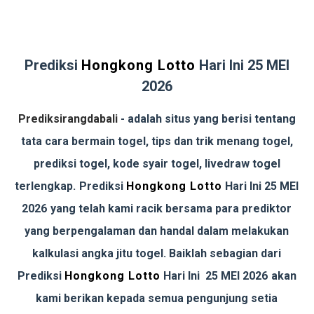
Prediksi Sydney Lotto Hari Ini 31 JULI 2026
Prediksi Hongkong Lotto Hari Ini 13 JULI 2026
Prediksi
Hongkong Lotto
Hari Ini 25 MEI
2026
Prediksi Hongkong Lotto Hari Ini 08 AGUSTUS 2026
Prediksirangdabali
- adalah situs yang berisi tentang
Prediksi Singapore Hari Ini 08 AGUSTUS 2026
tata cara bermain togel, tips dan trik menang togel,
Prediksi Sydney Lotto Hari Ini 08 AGUSTUS 2026
prediksi togel, kode syair togel, livedraw togel
terlengkap.
Prediksi
Hongkong
Lotto
Hari Ini 25 MEI
2026
yang telah kami racik bersama para prediktor
yang berpengalaman dan handal dalam melakukan
kalkulasi angka jitu togel. Baiklah sebagian dari
Prediksi
Hongkong
Lotto
Hari Ini 25 MEI 2026
akan
kami berikan kepada semua pengunjung setia