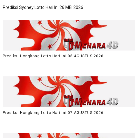
Prediksi Sydney Lotto Hari Ini 26 MEI 2026
Prediksi Hongkong Lotto Hari Ini 08 AGUSTUS 2026
Prediksi Hongkong Lotto Hari Ini 07 AGUSTUS 2026