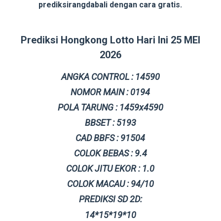
prediksirangdabali
dengan cara gratis.
Prediksi Hongkong Lotto Hari Ini 25 MEI
2026
ANGKA CONTROL : 14590
NOMOR MAIN : 0194
POLA TARUNG : 1459x4590
BBSET : 5193
CAD BBFS : 91504
COLOK BEBAS : 9.4
COLOK JITU EKOR : 1.0
COLOK MACAU : 94/10
PREDIKSI SD 2D:
14*15*19*10