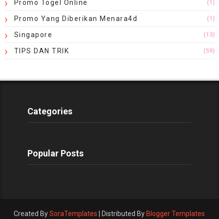
Promo Togel Online
(1)
Promo Yang Diberikan Menara4d
(1)
Singapore
(13)
TIPS DAN TRIK
(59)
Categories
Popular Posts
Created By
SoraTemplates
| Distributed By
Blogger Templates