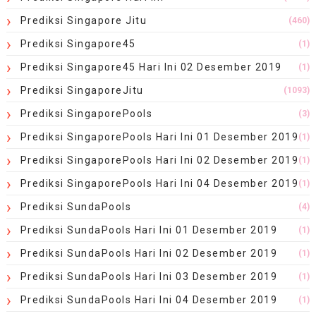
Prediksi Singapore Jitu
(460)
Prediksi Singapore45
(1)
Prediksi Singapore45 Hari Ini 02 Desember 2019
(1)
Prediksi SingaporeJitu
(1093)
Prediksi SingaporePools
(3)
Prediksi SingaporePools Hari Ini 01 Desember 2019
(1)
Prediksi SingaporePools Hari Ini 02 Desember 2019
(1)
Prediksi SingaporePools Hari Ini 04 Desember 2019
(1)
Prediksi SundaPools
(4)
Prediksi SundaPools Hari Ini 01 Desember 2019
(1)
Prediksi SundaPools Hari Ini 02 Desember 2019
(1)
Prediksi SundaPools Hari Ini 03 Desember 2019
(1)
Prediksi SundaPools Hari Ini 04 Desember 2019
(1)