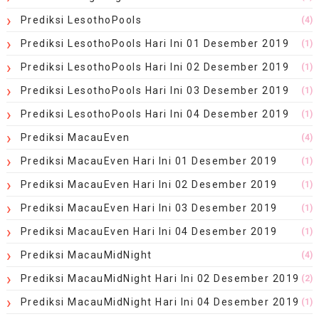
Prediksi LesothoPools
(4)
Prediksi LesothoPools Hari Ini 01 Desember 2019
(1)
Prediksi LesothoPools Hari Ini 02 Desember 2019
(1)
Prediksi LesothoPools Hari Ini 03 Desember 2019
(1)
Prediksi LesothoPools Hari Ini 04 Desember 2019
(1)
Prediksi MacauEven
(4)
Prediksi MacauEven Hari Ini 01 Desember 2019
(1)
Prediksi MacauEven Hari Ini 02 Desember 2019
(1)
Prediksi MacauEven Hari Ini 03 Desember 2019
(1)
Prediksi MacauEven Hari Ini 04 Desember 2019
(1)
Prediksi MacauMidNight
(4)
Prediksi MacauMidNight Hari Ini 02 Desember 2019
(2)
Prediksi MacauMidNight Hari Ini 04 Desember 2019
(1)