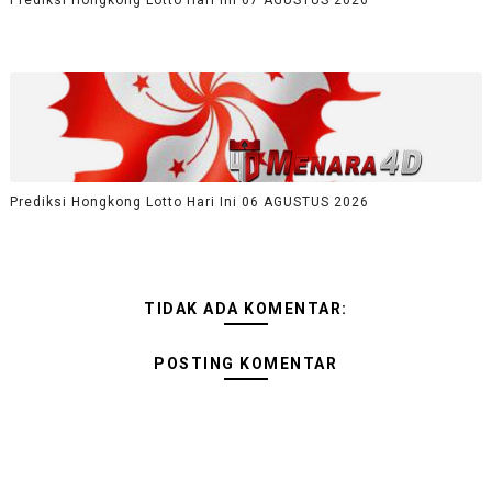
Prediksi Hongkong Lotto Hari Ini 07 AGUSTUS 2026
Prediksi Hongkong Lotto Hari Ini 06 AGUSTUS 2026
TIDAK ADA KOMENTAR:
POSTING KOMENTAR