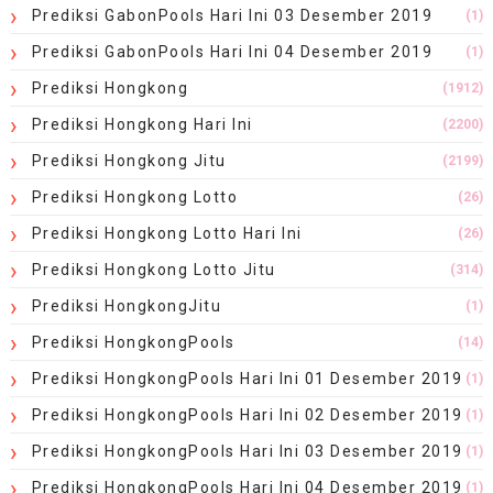
Prediksi GabonPools Hari Ini 03 Desember 2019
(1)
Prediksi GabonPools Hari Ini 04 Desember 2019
(1)
Prediksi Hongkong
(1912)
Prediksi Hongkong Hari Ini
(2200)
Prediksi Hongkong Jitu
(2199)
Prediksi Hongkong Lotto
(26)
Prediksi Hongkong Lotto Hari Ini
(26)
Prediksi Hongkong Lotto Jitu
(314)
Prediksi HongkongJitu
(1)
Prediksi HongkongPools
(14)
Prediksi HongkongPools Hari Ini 01 Desember 2019
(1)
Prediksi HongkongPools Hari Ini 02 Desember 2019
(1)
Prediksi HongkongPools Hari Ini 03 Desember 2019
(1)
Prediksi HongkongPools Hari Ini 04 Desember 2019
(1)