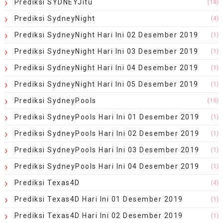
Prediksi SYDNEYJitu
(18)
Prediksi SydneyNight
(4)
Prediksi SydneyNight Hari Ini 02 Desember 2019
(1)
Prediksi SydneyNight Hari Ini 03 Desember 2019
(1)
Prediksi SydneyNight Hari Ini 04 Desember 2019
(1)
Prediksi SydneyNight Hari Ini 05 Desember 2019
(1)
Prediksi SydneyPools
(16)
Prediksi SydneyPools Hari Ini 01 Desember 2019
(1)
Prediksi SydneyPools Hari Ini 02 Desember 2019
(1)
Prediksi SydneyPools Hari Ini 03 Desember 2019
(1)
Prediksi SydneyPools Hari Ini 04 Desember 2019
(1)
Prediksi Texas4D
(4)
Prediksi Texas4D Hari Ini 01 Desember 2019
(1)
Prediksi Texas4D Hari Ini 02 Desember 2019
(1)