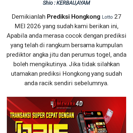
Shio : KERBAU,AYAM
Demikianlah
Prediksi Hongkong
27
Lotto
MEI 2026
yang sudah kami berikan ini,
Apabila anda merasa cocok dengan prediksi
yang telah di rangkum bersama kumpulan
prediktor angka jitu dan perumus togel, anda
boleh mengikutinya. Jika tidak silahkan
utamakan prediksi Hongkong yang sudah
anda racik sendiri sebelumnya.