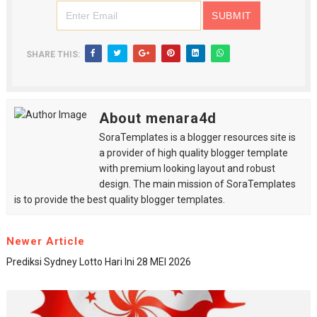
SHARE THIS:
About menara4d
SoraTemplates is a blogger resources site is
a provider of high quality blogger template
with premium looking layout and robust
design. The main mission of SoraTemplates
is to provide the best quality blogger templates.
Newer Article
Prediksi Sydney Lotto Hari Ini 28 MEI 2026