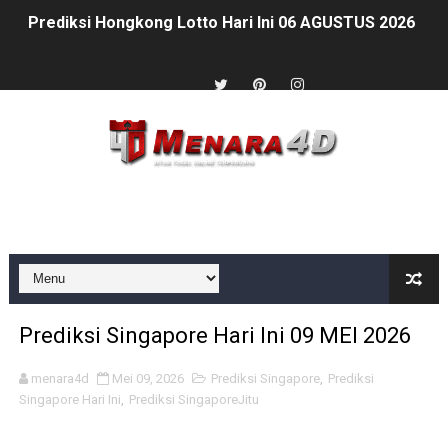
Prediksi Hongkong Lotto Hari Ini 06 AGUSTUS 2026
Prediksi Singapore Hari Ini 30 MARET 2026
Prediksi Sydney Lotto Hari Ini 06 AGUSTUS 2026
Prediksi Hongkong Lotto Hari Ini 05 AGUSTUS 2026
Prediksi Singapore Hari Ini 05 AGUSTUS 2026
Prediksi Sydney Lotto Hari Ini 05 AGUSTUS 2026
Prediksi Hongkong Lotto Hari Ini 04 AGUSTUS 2026
Prediksi Singapore Hari Ini 09 MEI 2026
Prediksi Sydney Lotto Hari Ini 04 AGUSTUS 2026
menara4d
Mei 09, 2026
Prediksi Singapore
,
Prediksi
Prediksi Hongkong Lotto Hari Ini 03 AGUSTUS 2026
Singapore Hari Ini
,
Prediksi SingaporeJitu
Prediksi Singapore Hari Ini 29 JANUARI 2026