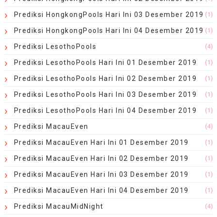
Prediksi HongkongPools Hari Ini 03 Desember 2019
(1)
Prediksi HongkongPools Hari Ini 04 Desember 2019
(1)
Prediksi LesothoPools
(4)
Prediksi LesothoPools Hari Ini 01 Desember 2019
(1)
Prediksi LesothoPools Hari Ini 02 Desember 2019
(1)
Prediksi LesothoPools Hari Ini 03 Desember 2019
(1)
Prediksi LesothoPools Hari Ini 04 Desember 2019
(1)
Prediksi MacauEven
(4)
Prediksi MacauEven Hari Ini 01 Desember 2019
(1)
Prediksi MacauEven Hari Ini 02 Desember 2019
(1)
Prediksi MacauEven Hari Ini 03 Desember 2019
(1)
Prediksi MacauEven Hari Ini 04 Desember 2019
(1)
Prediksi MacauMidNight
(4)