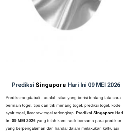
Prediksi Singapore Hari Ini 18 FEBRUARI 2026
Prediksi Sydney Lotto Hari Ini 30 JULI 2026
Prediksi Hongkong Lotto Hari Ini 29 JULI 2026
Prediksi Hongkong Lotto Hari Ini 07 AGUSTUS 2026
Prediksi Sydney Lotto Hari Ini 07 AGUSTUS 2026
Prediksi
Singapore
Hari Ini 09 MEI 2026
Prediksirangdabali - adalah situs yang berisi tentang tata cara
bermain togel, tips dan trik menang togel, prediksi togel, kode
syair togel, livedraw togel terlengkap.
Prediksi
Singapore
Hari
Ini 09 MEI 2026
yang telah kami racik bersama para prediktor
yang berpengalaman dan handal dalam melakukan kalkulasi