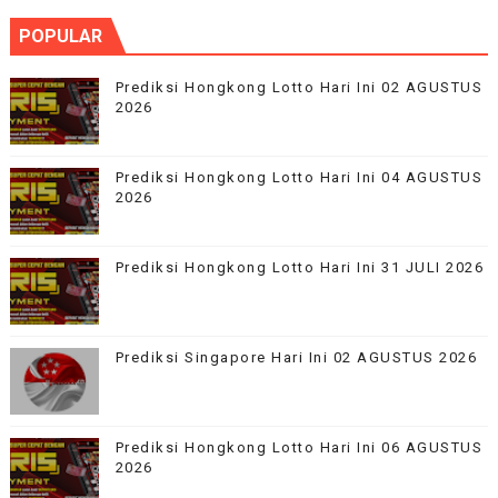
POPULAR
Prediksi Hongkong Lotto Hari Ini 02 AGUSTUS
2026
Prediksi Hongkong Lotto Hari Ini 04 AGUSTUS
2026
Prediksi Hongkong Lotto Hari Ini 31 JULI 2026
Prediksi Singapore Hari Ini 02 AGUSTUS 2026
Prediksi Hongkong Lotto Hari Ini 06 AGUSTUS
2026