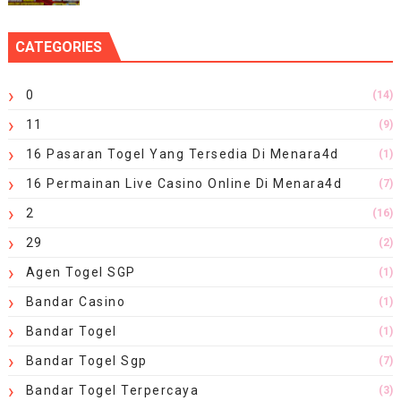
CATEGORIES
0
(14)
11
(9)
16 Pasaran Togel Yang Tersedia Di Menara4d
(1)
16 Permainan Live Casino Online Di Menara4d
(7)
2
(16)
29
(2)
Agen Togel SGP
(1)
Bandar Casino
(1)
Bandar Togel
(1)
Bandar Togel Sgp
(7)
Bandar Togel Terpercaya
(3)