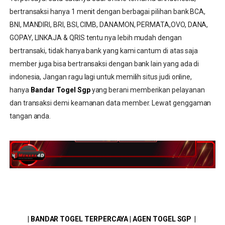
bertransaksi hanya 1 menit dengan berbagai pilihan bank BCA,
BNI, MANDIRI, BRI, BSI, CIMB, DANAMON, PERMATA,OVO, DANA,
GOPAY, LINKAJA & QRIS tentu nya lebih mudah dengan
bertransaki, tidak hanya bank yang kami cantum di atas saja
member juga bisa bertransaksi dengan bank lain yang ada di
indonesia, Jangan ragu lagi untuk memilih situs judi online,
hanya
Bandar Togel Sgp
yang berani memberikan pelayanan
dan transaksi demi keamanan data member. Lewat genggaman
tangan anda.
|
BANDAR TOGEL TERPERCAYA | AGEN
TOGEL SGP
|