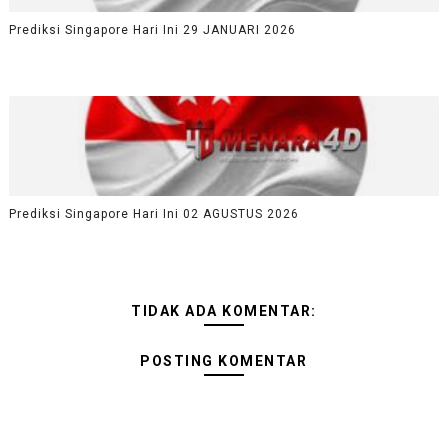
Prediksi Singapore Hari Ini 29 JANUARI 2026
Prediksi Singapore Hari Ini 02 AGUSTUS 2026
TIDAK ADA KOMENTAR:
POSTING KOMENTAR