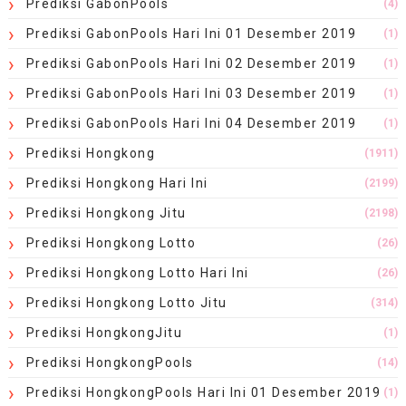
Prediksi GabonPools
(4)
Prediksi GabonPools Hari Ini 01 Desember 2019
(1)
Prediksi GabonPools Hari Ini 02 Desember 2019
(1)
Prediksi GabonPools Hari Ini 03 Desember 2019
(1)
Prediksi GabonPools Hari Ini 04 Desember 2019
(1)
Prediksi Hongkong
(1911)
Prediksi Hongkong Hari Ini
(2199)
Prediksi Hongkong Jitu
(2198)
Prediksi Hongkong Lotto
(26)
Prediksi Hongkong Lotto Hari Ini
(26)
Prediksi Hongkong Lotto Jitu
(314)
Prediksi HongkongJitu
(1)
Prediksi HongkongPools
(14)
Prediksi HongkongPools Hari Ini 01 Desember 2019
(1)