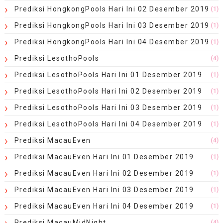
Prediksi HongkongPools Hari Ini 02 Desember 2019
(1)
Prediksi HongkongPools Hari Ini 03 Desember 2019
(1)
Prediksi HongkongPools Hari Ini 04 Desember 2019
(1)
Prediksi LesothoPools
(4)
Prediksi LesothoPools Hari Ini 01 Desember 2019
(1)
Prediksi LesothoPools Hari Ini 02 Desember 2019
(1)
Prediksi LesothoPools Hari Ini 03 Desember 2019
(1)
Prediksi LesothoPools Hari Ini 04 Desember 2019
(1)
Prediksi MacauEven
(4)
Prediksi MacauEven Hari Ini 01 Desember 2019
(1)
Prediksi MacauEven Hari Ini 02 Desember 2019
(1)
Prediksi MacauEven Hari Ini 03 Desember 2019
(1)
Prediksi MacauEven Hari Ini 04 Desember 2019
(1)
Prediksi MacauMidNight
(4)