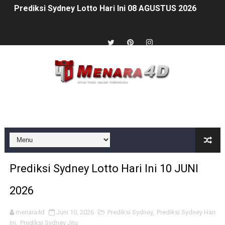
Prediksi Hongkong Lotto Hari Ini 07 AGUSTUS 2026
Prediksi Sydney Lotto Hari Ini 07 AGUSTUS 2026
Prediksi Hongkong Lotto Hari Ini 06 AGUSTUS 2026
Prediksi Singapore Hari Ini 30 MARET 2026
Prediksi Sydney Lotto Hari Ini 06 AGUSTUS 2026
Prediksi Hongkong Lotto Hari Ini 05 AGUSTUS 2026
Prediksi Singapore Hari Ini 05 AGUSTUS 2026
Prediksi Sydney Lotto Hari Ini 10 JUNI
Prediksi Sydney Lotto Hari Ini 05 AGUSTUS 2026
2026
Prediksi Hongkong Lotto Hari Ini 04 AGUSTUS 2026
menara4d
Juni 10, 2026
Prediksi Sydney
,
Prediksi Sydney Hari
Prediksi Sydney Lotto Hari Ini 04 AGUSTUS 2026
Ini
,
Prediksi Sydney Jitu