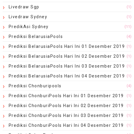
Livedraw Sgp
(1)
Livedraw Sydney
(1)
PredikAsi Sydney
(11)
Prediksi BelarusiaPools
(4)
Prediksi BelarusiaPools Hari Ini 01 Desember 2019
(1)
Prediksi BelarusiaPools Hari Ini 02 Desember 2019
(1)
Prediksi BelarusiaPools Hari Ini 03 Desember 2019
(1)
Prediksi BelarusiaPools Hari Ini 04 Desember 2019
(1)
Prediksi Chonburipools
(4)
Prediksi ChonburiPools Hari Ini 01 Desember 2019
(1)
Prediksi ChonburiPools Hari Ini 02 Desember 2019
(1)
Prediksi ChonburiPools Hari Ini 03 Desember 2019
(1)
Prediksi ChonburiPools Hari Ini 04 Desember 2019
(1)