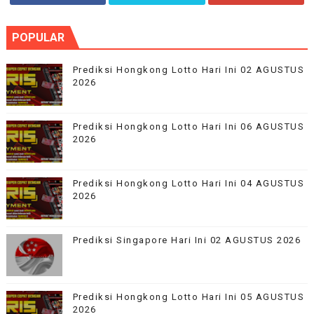
POPULAR
Prediksi Hongkong Lotto Hari Ini 02 AGUSTUS
2026
Prediksi Hongkong Lotto Hari Ini 06 AGUSTUS
2026
Prediksi Hongkong Lotto Hari Ini 04 AGUSTUS
2026
Prediksi Singapore Hari Ini 02 AGUSTUS 2026
Prediksi Hongkong Lotto Hari Ini 05 AGUSTUS
2026