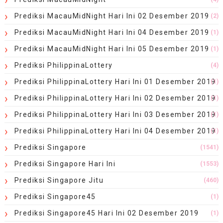
Prediksi MacauMidNight Hari Ini 02 Desember 2019
(2)
Prediksi MacauMidNight Hari Ini 04 Desember 2019
(1)
Prediksi MacauMidNight Hari Ini 05 Desember 2019
(1)
Prediksi PhilippinaLottery
(4)
Prediksi PhilippinaLottery Hari Ini 01 Desember 2019
(1)
Prediksi PhilippinaLottery Hari Ini 02 Desember 2019
(1)
Prediksi PhilippinaLottery Hari Ini 03 Desember 2019
(1)
Prediksi PhilippinaLottery Hari Ini 04 Desember 2019
(1)
Prediksi Singapore
(1541)
Prediksi Singapore Hari Ini
(1553)
Prediksi Singapore Jitu
(460)
Prediksi Singapore45
(1)
Prediksi Singapore45 Hari Ini 02 Desember 2019
(1)