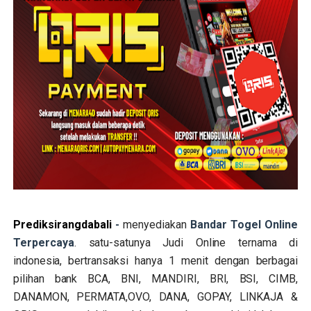
Prediksirangdabali
-
menyediakan
Bandar Togel Online
Terpercaya
. satu-satunya Judi Online ternama di
indonesia, bertransaksi hanya 1 menit dengan berbagai
pilihan bank BCA, BNI, MANDIRI, BRI, BSI, CIMB,
DANAMON, PERMATA,OVO, DANA, GOPAY, LINKAJA &