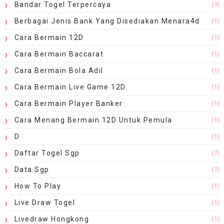
Bandar Togel Terpercaya
(3)
Berbagai Jenis Bank Yang Disediakan Menara4d
(1)
Cara Bermain 12D
(1)
Cara Bermain Baccarat
(1)
Cara Bermain Bola Adil
(1)
Cara Bermain Live Game 12D.
(1)
Cara Bermain Player Banker
(1)
Cara Menang Bermain 12D Untuk Pemula
(1)
D
(1)
Daftar Togel Sgp
(7)
Data Sgp
(7)
How To Play
(1)
Live Draw Togel
(1)
Livedraw Hongkong
(1)