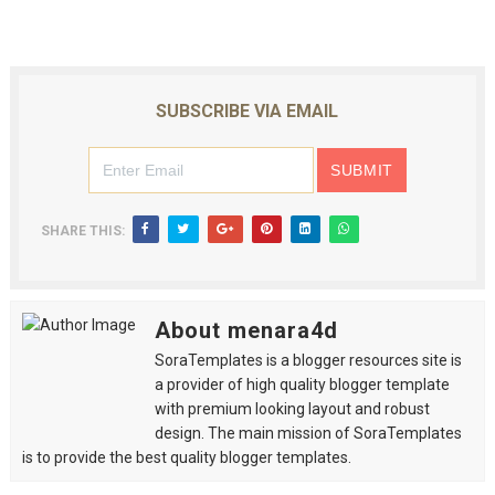
SUBSCRIBE VIA EMAIL
SHARE THIS:
About menara4d
SoraTemplates is a blogger resources site is
a provider of high quality blogger template
with premium looking layout and robust
design. The main mission of SoraTemplates
is to provide the best quality blogger templates.