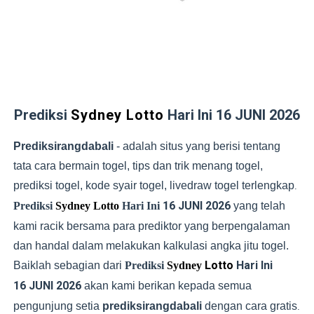
Prediksi Sydney Lotto Hari Ini 31 JULI 2026
Prediksi Hongkong Lotto Hari Ini 13 JULI 2026
Prediksi Hongkong Lotto Hari Ini 08 AGUSTUS 2026
Prediksi Singapore Hari Ini 08 AGUSTUS 2026
Prediksi
Sydney Lotto
Hari Ini 16 JUNI 2026
Prediksi Sydney Lotto Hari Ini 08 AGUSTUS 2026
Prediksirangdabali
-
adalah situs yang berisi tentang
tata cara bermain togel, tips dan trik menang togel,
prediksi togel, kode syair togel, livedraw togel terlengkap
.
16 JUNI 2026
Prediksi
Sydney Lotto
Hari Ini
yang telah
kami racik bersama para prediktor yang berpengalaman
dan handal dalam melakukan kalkulasi angka jitu togel.
Lotto
Hari Ini
Baiklah sebagian dari
Prediksi
Sydney
16 JUNI 2026
akan kami berikan kepada semua
pengunjung setia
prediksirangdabali
dengan cara gratis
.