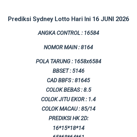
Prediksi Sydney Lotto Hari Ini 16 JUNI 2026
ANGKA CONTROL : 16584
NOMOR MAIN : 8164
POLA TARUNG : 1658x6584
BBSET : 5146
CAD BBFS : 81645
COLOK BEBAS : 8.5
COLOK JITU EKOR : 1.4
COLOK MACAU : 85/14
PREDIKSI HK 2D:
16*15*18*14