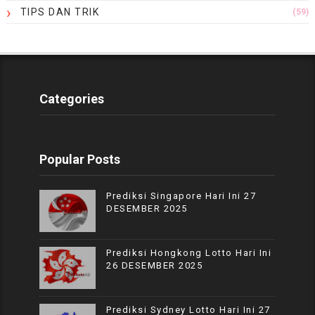
TIPS DAN TRIK
(59)
Categories
Popular Posts
Prediksi Singapore Hari Ini 27
DESEMBER 2025
Prediksi Hongkong Lotto Hari Ini
26 DESEMBER 2025
Prediksi Sydney Lotto Hari Ini 27