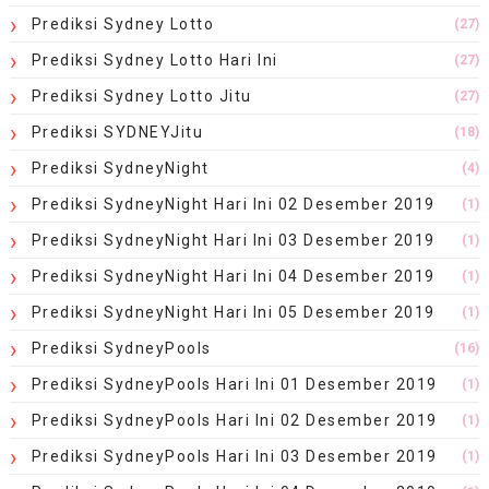
Prediksi Sydney Lotto
(27)
Prediksi Sydney Lotto Hari Ini
(27)
Prediksi Sydney Lotto Jitu
(27)
Prediksi SYDNEYJitu
(18)
Prediksi SydneyNight
(4)
Prediksi SydneyNight Hari Ini 02 Desember 2019
(1)
Prediksi SydneyNight Hari Ini 03 Desember 2019
(1)
Prediksi SydneyNight Hari Ini 04 Desember 2019
(1)
Prediksi SydneyNight Hari Ini 05 Desember 2019
(1)
Prediksi SydneyPools
(16)
Prediksi SydneyPools Hari Ini 01 Desember 2019
(1)
Prediksi SydneyPools Hari Ini 02 Desember 2019
(1)
Prediksi SydneyPools Hari Ini 03 Desember 2019
(1)