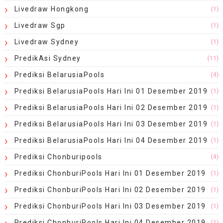
Livedraw Hongkong
(1)
Livedraw Sgp
(1)
Livedraw Sydney
(1)
PredikAsi Sydney
(11)
Prediksi BelarusiaPools
(4)
Prediksi BelarusiaPools Hari Ini 01 Desember 2019
(1)
Prediksi BelarusiaPools Hari Ini 02 Desember 2019
(1)
Prediksi BelarusiaPools Hari Ini 03 Desember 2019
(1)
Prediksi BelarusiaPools Hari Ini 04 Desember 2019
(1)
Prediksi Chonburipools
(4)
Prediksi ChonburiPools Hari Ini 01 Desember 2019
(1)
Prediksi ChonburiPools Hari Ini 02 Desember 2019
(1)
Prediksi ChonburiPools Hari Ini 03 Desember 2019
(1)
Prediksi ChonburiPools Hari Ini 04 Desember 2019
(1)