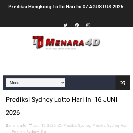
Prediksi Hongkong Lotto Hari Ini 07 AGUSTUS 2026
Prediksi Sydney Lotto Hari Ini 07 AGUSTUS 2026
Prediksi Hongkong Lotto Hari Ini 06 AGUSTUS 2026
Prediksi Singapore Hari Ini 30 MARET 2026
Prediksi Sydney Lotto Hari Ini 06 AGUSTUS 2026
Prediksi Hongkong Lotto Hari Ini 05 AGUSTUS 2026
Prediksi Singapore Hari Ini 05 AGUSTUS 2026
Prediksi Sydney Lotto Hari Ini 16 JUNI
Prediksi Sydney Lotto Hari Ini 05 AGUSTUS 2026
2026
Prediksi Hongkong Lotto Hari Ini 04 AGUSTUS 2026
menara4d
Juni 16, 2026
Prediksi Sydney
,
Prediksi Sydney Hari
Prediksi Sydney Lotto Hari Ini 04 AGUSTUS 2026
Ini
,
Prediksi Sydney Jitu