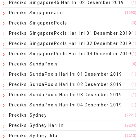
Prediksi Singapore45 Hari Ini 02 Desember 2019
(1)
Prediksi SingaporeJitu
(1093)
Prediksi SingaporePools
(3)
Prediksi SingaporePools Hari Ini 01 Desember 2019
(1)
Prediksi SingaporePools Hari Ini 02 Desember 2019
(1)
Prediksi SingaporePools Hari Ini 04 Desember 2019
(1)
Prediksi SundaPools
(4)
Prediksi SundaPools Hari Ini 01 Desember 2019
(1)
Prediksi SundaPools Hari Ini 02 Desember 2019
(1)
Prediksi SundaPools Hari Ini 03 Desember 2019
(1)
Prediksi SundaPools Hari Ini 04 Desember 2019
(1)
Prediksi Sydney
(2221)
Prediksi Sydney Hari Ini
(2234)
Prediksi Sydney Jitu
(2213)