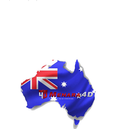
Prediksi Hongkong Lotto Hari Ini 03 AGUSTUS 2026
Prediksi Singapore Hari Ini 29 JANUARI 2026
Prediksi Sydney Lotto Hari Ini 03 AGUSTUS 2026
Prediksi Hongkong Lotto Hari Ini 02 AGUSTUS 2026
Prediksi Singapore Hari Ini 02 AGUSTUS 2026
Prediksi Sydney Lotto Hari Ini 02 AGUSTUS 2026
Prediksi Hongkong Lotto Hari Ini 11 APRIL 2026
Prediksi Singapore Hari Ini 11 APRIL 2026
Prediksi Sydney Lotto Hari Ini 11 APRIL 2026
Prediksi Hongkong Lotto Hari Ini 31 JULI 2026