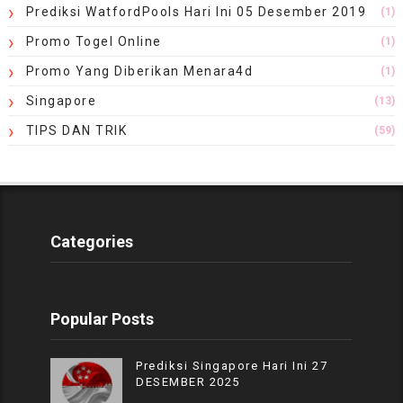
Prediksi WatfordPools Hari Ini 05 Desember 2019
(1)
Promo Togel Online
(1)
Promo Yang Diberikan Menara4d
(1)
Singapore
(13)
TIPS DAN TRIK
(59)
Categories
Popular Posts
Prediksi Singapore Hari Ini 27
DESEMBER 2025