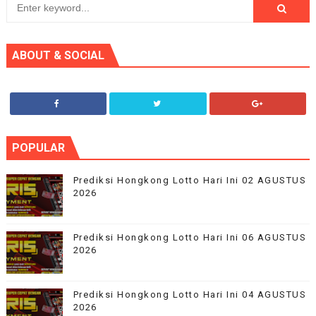
ABOUT & SOCIAL
POPULAR
Prediksi Hongkong Lotto Hari Ini 02 AGUSTUS
2026
Prediksi Hongkong Lotto Hari Ini 06 AGUSTUS
2026
Prediksi Hongkong Lotto Hari Ini 04 AGUSTUS
2026