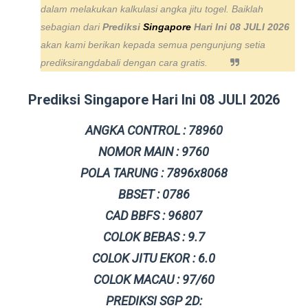
dalam melakukan kalkulasi angka jitu togel. Baiklah
sebagian dari
Prediksi
Singapore
Hari Ini 08 JULI 2026
akan kami berikan kepada semua pengunjung setia
prediksirangdabali dengan cara gratis.
Prediksi Singapore Hari Ini 08 JULI 2026
ANGKA CONTROL : 78960
NOMOR MAIN : 9760
POLA TARUNG : 7896x8068
BBSET : 0786
CAD BBFS : 96807
COLOK BEBAS : 9.7
COLOK JITU EKOR : 6.0
COLOK MACAU : 97/60
PREDIKSI SGP 2D: