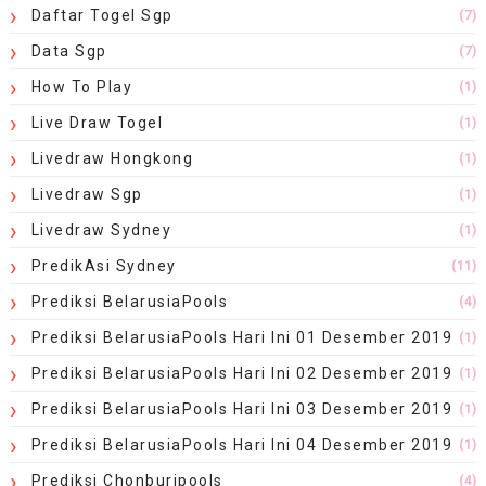
Daftar Togel Sgp
(7)
Data Sgp
(7)
How To Play
(1)
Live Draw Togel
(1)
Livedraw Hongkong
(1)
Livedraw Sgp
(1)
Livedraw Sydney
(1)
PredikAsi Sydney
(11)
Prediksi BelarusiaPools
(4)
Prediksi BelarusiaPools Hari Ini 01 Desember 2019
(1)
Prediksi BelarusiaPools Hari Ini 02 Desember 2019
(1)
Prediksi BelarusiaPools Hari Ini 03 Desember 2019
(1)
Prediksi BelarusiaPools Hari Ini 04 Desember 2019
(1)
Prediksi Chonburipools
(4)