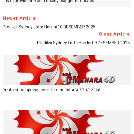
is to provide the best quality blogger templates.
Newer Article
Prediksi Sydney Lotto Hari Ini 10 DESEMBER 2025
Older Article
Prediksi Sydney Lotto Hari Ini 09 DESEMBER 2025
Prediksi Hongkong Lotto Hari Ini 08 AGUSTUS 2026