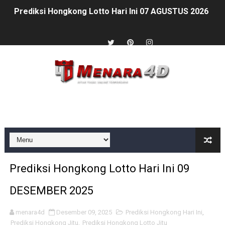
Prediksi Hongkong Lotto Hari Ini 07 AGUSTUS 2026
Prediksi Sydney Lotto Hari Ini 07 AGUSTUS 2026
Prediksi Hongkong Lotto Hari Ini 06 AGUSTUS 2026
Prediksi Singapore Hari Ini 30 MARET 2026
Prediksi Sydney Lotto Hari Ini 06 AGUSTUS 2026
Prediksi Hongkong Lotto Hari Ini 05 AGUSTUS 2026
Prediksi Singapore Hari Ini 05 AGUSTUS 2026
Prediksi Hongkong Lotto Hari Ini 09
Prediksi Sydney Lotto Hari Ini 05 AGUSTUS 2026
DESEMBER 2025
Prediksi Hongkong Lotto Hari Ini 04 AGUSTUS 2026
menara4d
Desember 09, 2025
Prediksi Hongkong Hari Ini
,
Prediksi Sydney Lotto Hari Ini 04 AGUSTUS 2026
Prediksi Hongkong Jitu
,
Prediksi Hongkong Lotto Jitu