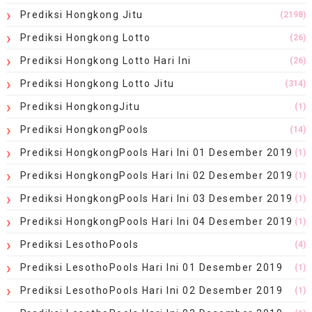
Prediksi Hongkong Jitu
(2198)
Prediksi Hongkong Lotto
(26)
Prediksi Hongkong Lotto Hari Ini
(26)
Prediksi Hongkong Lotto Jitu
(314)
Prediksi HongkongJitu
(1)
Prediksi HongkongPools
(14)
Prediksi HongkongPools Hari Ini 01 Desember 2019
(1)
Prediksi HongkongPools Hari Ini 02 Desember 2019
(1)
Prediksi HongkongPools Hari Ini 03 Desember 2019
(1)
Prediksi HongkongPools Hari Ini 04 Desember 2019
(1)
Prediksi LesothoPools
(4)
Prediksi LesothoPools Hari Ini 01 Desember 2019
(1)
Prediksi LesothoPools Hari Ini 02 Desember 2019
(1)