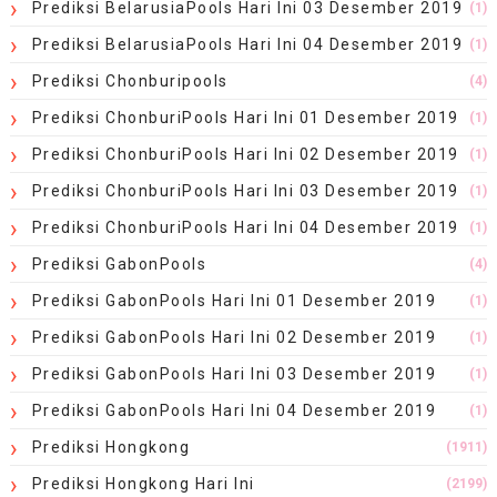
Prediksi BelarusiaPools Hari Ini 03 Desember 2019
(1)
Prediksi BelarusiaPools Hari Ini 04 Desember 2019
(1)
Prediksi Chonburipools
(4)
Prediksi ChonburiPools Hari Ini 01 Desember 2019
(1)
Prediksi ChonburiPools Hari Ini 02 Desember 2019
(1)
Prediksi ChonburiPools Hari Ini 03 Desember 2019
(1)
Prediksi ChonburiPools Hari Ini 04 Desember 2019
(1)
Prediksi GabonPools
(4)
Prediksi GabonPools Hari Ini 01 Desember 2019
(1)
Prediksi GabonPools Hari Ini 02 Desember 2019
(1)
Prediksi GabonPools Hari Ini 03 Desember 2019
(1)
Prediksi GabonPools Hari Ini 04 Desember 2019
(1)
Prediksi Hongkong
(1911)
Prediksi Hongkong Hari Ini
(2199)