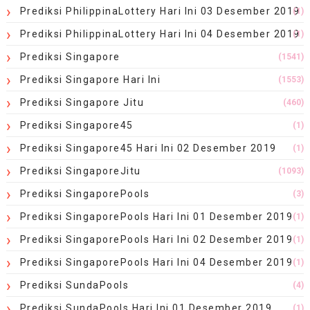
Prediksi PhilippinaLottery Hari Ini 03 Desember 2019
(1)
Prediksi PhilippinaLottery Hari Ini 04 Desember 2019
(1)
Prediksi Singapore
(1541)
Prediksi Singapore Hari Ini
(1553)
Prediksi Singapore Jitu
(460)
Prediksi Singapore45
(1)
Prediksi Singapore45 Hari Ini 02 Desember 2019
(1)
Prediksi SingaporeJitu
(1093)
Prediksi SingaporePools
(3)
Prediksi SingaporePools Hari Ini 01 Desember 2019
(1)
Prediksi SingaporePools Hari Ini 02 Desember 2019
(1)
Prediksi SingaporePools Hari Ini 04 Desember 2019
(1)
Prediksi SundaPools
(4)
Prediksi SundaPools Hari Ini 01 Desember 2019
(1)