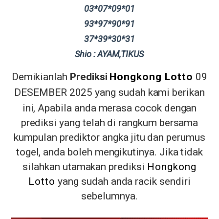
03*07*09*01
93*97*90*91
37*39*30*31
Shio : AYAM,TIKUS
Demikianlah
Prediksi
Hongkong Lotto
09
DESEMBER 2025
yang sudah kami berikan
ini, Apabila anda merasa cocok dengan
prediksi yang telah di rangkum bersama
kumpulan prediktor angka jitu dan perumus
togel, anda boleh mengikutinya. Jika tidak
silahkan utamakan prediksi
Hongkong
Lotto
yang sudah anda racik sendiri
sebelumnya.