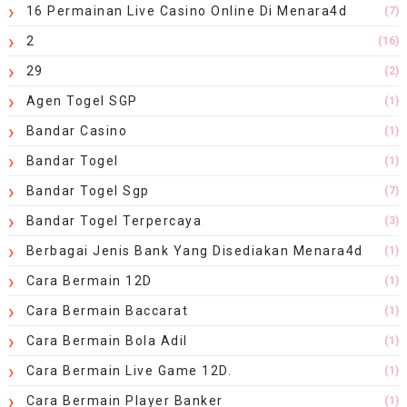
16 Permainan Live Casino Online Di Menara4d
(7)
2
(16)
29
(2)
Agen Togel SGP
(1)
Bandar Casino
(1)
Bandar Togel
(1)
Bandar Togel Sgp
(7)
Bandar Togel Terpercaya
(3)
Berbagai Jenis Bank Yang Disediakan Menara4d
(1)
Cara Bermain 12D
(1)
Cara Bermain Baccarat
(1)
Cara Bermain Bola Adil
(1)
Cara Bermain Live Game 12D.
(1)
Cara Bermain Player Banker
(1)