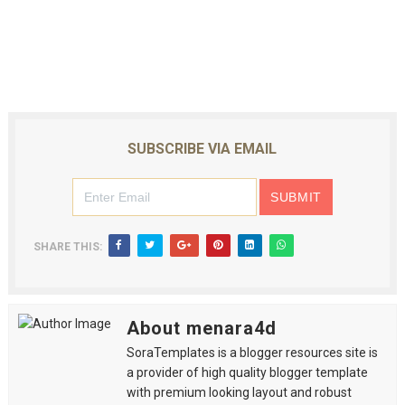
SUBSCRIBE VIA EMAIL
SHARE THIS:
About menara4d
SoraTemplates is a blogger resources site is
a provider of high quality blogger template
with premium looking layout and robust