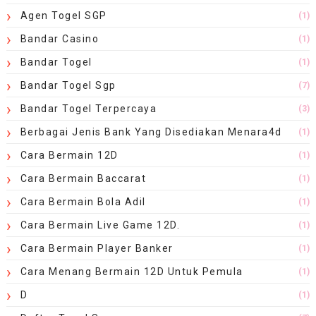
Agen Togel SGP
(1)
Bandar Casino
(1)
Bandar Togel
(1)
Bandar Togel Sgp
(7)
Bandar Togel Terpercaya
(3)
Berbagai Jenis Bank Yang Disediakan Menara4d
(1)
Cara Bermain 12D
(1)
Cara Bermain Baccarat
(1)
Cara Bermain Bola Adil
(1)
Cara Bermain Live Game 12D.
(1)
Cara Bermain Player Banker
(1)
Cara Menang Bermain 12D Untuk Pemula
(1)
D
(1)