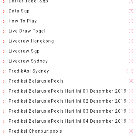
Daftar Togel Sgp
(7)
Data Sgp
(7)
How To Play
(1)
Live Draw Togel
(1)
Livedraw Hongkong
(1)
Livedraw Sgp
(1)
Livedraw Sydney
(1)
PredikAsi Sydney
(11)
Prediksi BelarusiaPools
(4)
Prediksi BelarusiaPools Hari Ini 01 Desember 2019
(1)
Prediksi BelarusiaPools Hari Ini 02 Desember 2019
(1)
Prediksi BelarusiaPools Hari Ini 03 Desember 2019
(1)
Prediksi BelarusiaPools Hari Ini 04 Desember 2019
(1)
Prediksi Chonburipools
(4)