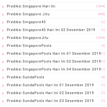
Prediksi Singapore Hari Ini
(1554)
Prediksi Singapore Jitu
(460)
Prediksi Singapore45
(1)
Prediksi Singapore45 Hari Ini 02 Desember 2019
(1)
Prediksi SingaporeJitu
(1094)
Prediksi SingaporePools
(3)
Prediksi SingaporePools Hari Ini 01 Desember 2019
(1)
Prediksi SingaporePools Hari Ini 02 Desember 2019
(1)
Prediksi SingaporePools Hari Ini 04 Desember 2019
(1)
Prediksi SundaPools
(4)
Prediksi SundaPools Hari Ini 01 Desember 2019
(1)
Prediksi SundaPools Hari Ini 02 Desember 2019
(1)
Prediksi SundaPools Hari Ini 03 Desember 2019
(1)