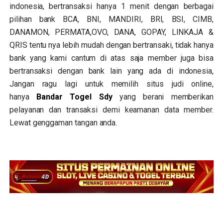
indonesia, bertransaksi hanya 1 menit dengan berbagai
pilihan bank BCA, BNI, MANDIRI, BRI, BSI, CIMB,
DANAMON, PERMATA,OVO, DANA, GOPAY, LINKAJA &
QRIS tentu nya lebih mudah dengan bertransaki, tidak hanya
bank yang kami cantum di atas saja member juga bisa
bertransaksi dengan bank lain yang ada di indonesia,
Jangan ragu lagi untuk memilih situs judi online,
hanya
Bandar Togel Sdy
yang berani memberikan
pelayanan dan transaksi demi keamanan data member.
Lewat genggaman tangan anda.