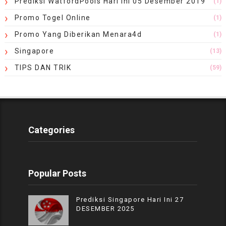
Prediksi WatfordPools Hari Ini 05 Desember 2019
(1)
Promo Togel Online
(1)
Promo Yang Diberikan Menara4d
(1)
Singapore
(13)
TIPS DAN TRIK
(59)
Categories
Popular Posts
Prediksi Singapore Hari Ini 27
DESEMBER 2025