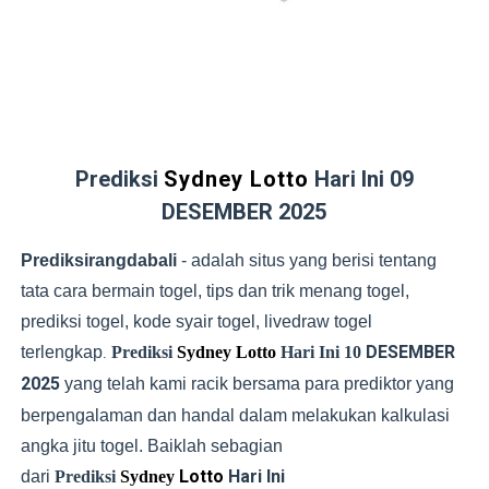
Prediksi Singapore Hari Ini 11 APRIL 2026
Prediksi Sydney Lotto Hari Ini 11 APRIL 2026
Prediksi Hongkong Lotto Hari Ini 09 AGUSTUS 2026
Prediksi Singapore Hari Ini 09 AGUSTUS 2026
Prediksi
Sydney Lotto
Hari Ini 09
DESEMBER 2025
Prediksi Sydney Lotto Hari Ini 09 AGUSTUS 2026
Prediksirangdabali
-
adalah situs yang berisi tentang
tata cara bermain togel, tips dan trik menang togel,
prediksi togel, kode syair togel, livedraw togel
DESEMBER
terlengkap
Prediksi
Sydney Lotto
Hari Ini 10
.
2025
yang telah kami racik bersama para prediktor yang
berpengalaman dan handal dalam melakukan kalkulasi
angka jitu togel. Baiklah sebagian
Lotto
Hari Ini
dari
Prediksi
Sydney