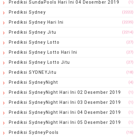
Prediksi SundaPools Hari Ini 04 Desember 2019
(1)
Prediksi Sydney
(2222)
Prediksi Sydney Hari Ini
(2235)
Prediksi Sydney Jitu
(2214)
Prediksi Sydney Lotto
(27)
Prediksi Sydney Lotto Hari Ini
(27)
Prediksi Sydney Lotto Jitu
(27)
Prediksi SYDNEYJitu
(18)
Prediksi SydneyNight
(4)
Prediksi SydneyNight Hari Ini 02 Desember 2019
(1)
Prediksi SydneyNight Hari Ini 03 Desember 2019
(1)
Prediksi SydneyNight Hari Ini 04 Desember 2019
(1)
Prediksi SydneyNight Hari Ini 05 Desember 2019
(1)
Prediksi SydneyPools
(16)