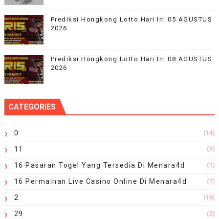
Prediksi Hongkong Lotto Hari Ini 05 AGUSTUS
2026
Prediksi Hongkong Lotto Hari Ini 08 AGUSTUS
2026
CATEGORIES
0
(14)
11
(9)
16 Pasaran Togel Yang Tersedia Di Menara4d
(1)
16 Permainan Live Casino Online Di Menara4d
(7)
2
(16)
29
(2)