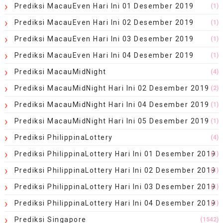
Prediksi MacauEven Hari Ini 01 Desember 2019
(1)
Prediksi MacauEven Hari Ini 02 Desember 2019
(1)
Prediksi MacauEven Hari Ini 03 Desember 2019
(1)
Prediksi MacauEven Hari Ini 04 Desember 2019
(1)
Prediksi MacauMidNight
(4)
Prediksi MacauMidNight Hari Ini 02 Desember 2019
(2)
Prediksi MacauMidNight Hari Ini 04 Desember 2019
(1)
Prediksi MacauMidNight Hari Ini 05 Desember 2019
(1)
Prediksi PhilippinaLottery
(4)
Prediksi PhilippinaLottery Hari Ini 01 Desember 2019
(1)
Prediksi PhilippinaLottery Hari Ini 02 Desember 2019
(1)
Prediksi PhilippinaLottery Hari Ini 03 Desember 2019
(1)
Prediksi PhilippinaLottery Hari Ini 04 Desember 2019
(1)
Prediksi Singapore
(1542)