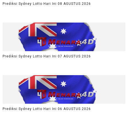
Prediksi Sydney Lotto Hari Ini 08 AGUSTUS 2026
Prediksi Sydney Lotto Hari Ini 07 AGUSTUS 2026
Prediksi Sydney Lotto Hari Ini 06 AGUSTUS 2026