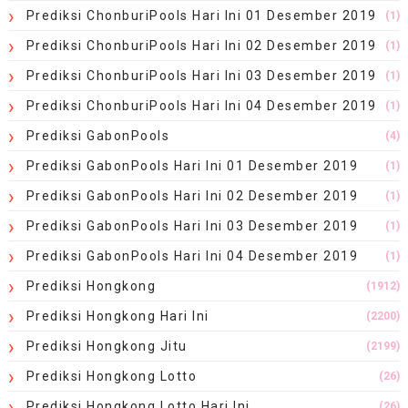
Prediksi ChonburiPools Hari Ini 01 Desember 2019
(1)
Prediksi ChonburiPools Hari Ini 02 Desember 2019
(1)
Prediksi ChonburiPools Hari Ini 03 Desember 2019
(1)
Prediksi ChonburiPools Hari Ini 04 Desember 2019
(1)
Prediksi GabonPools
(4)
Prediksi GabonPools Hari Ini 01 Desember 2019
(1)
Prediksi GabonPools Hari Ini 02 Desember 2019
(1)
Prediksi GabonPools Hari Ini 03 Desember 2019
(1)
Prediksi GabonPools Hari Ini 04 Desember 2019
(1)
Prediksi Hongkong
(1912)
Prediksi Hongkong Hari Ini
(2200)
Prediksi Hongkong Jitu
(2199)
Prediksi Hongkong Lotto
(26)
Prediksi Hongkong Lotto Hari Ini
(26)