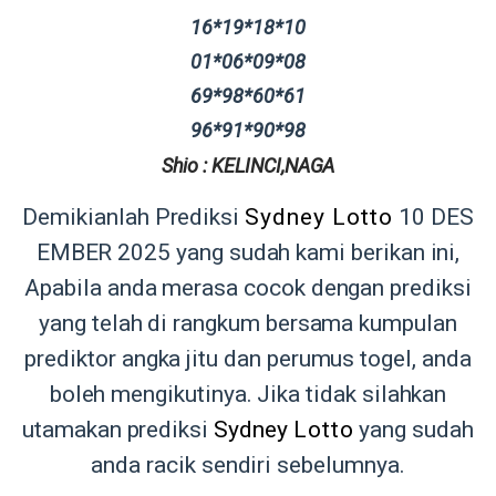
16*19*18*10
01*06*09*08
69*98*60*61
96*91*90*98
Shio : KELINCI,NAGA
Demikianlah
Prediksi
Sydney Lotto
10
DES
EMBER 2025 yang sudah kami berikan ini,
Apabila anda merasa cocok dengan prediksi
yang telah di rangkum bersama kumpulan
prediktor angka jitu dan perumus togel, anda
boleh mengikutinya. Jika tidak silahkan
utamakan prediksi
Sydney
Lotto
yang sudah
anda racik sendiri sebelumnya.