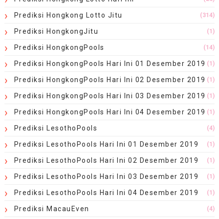
Prediksi Hongkong Lotto Jitu
(314)
Prediksi HongkongJitu
(1)
Prediksi HongkongPools
(14)
Prediksi HongkongPools Hari Ini 01 Desember 2019
(1)
Prediksi HongkongPools Hari Ini 02 Desember 2019
(1)
Prediksi HongkongPools Hari Ini 03 Desember 2019
(1)
Prediksi HongkongPools Hari Ini 04 Desember 2019
(1)
Prediksi LesothoPools
(4)
Prediksi LesothoPools Hari Ini 01 Desember 2019
(1)
Prediksi LesothoPools Hari Ini 02 Desember 2019
(1)
Prediksi LesothoPools Hari Ini 03 Desember 2019
(1)
Prediksi LesothoPools Hari Ini 04 Desember 2019
(1)
Prediksi MacauEven
(4)